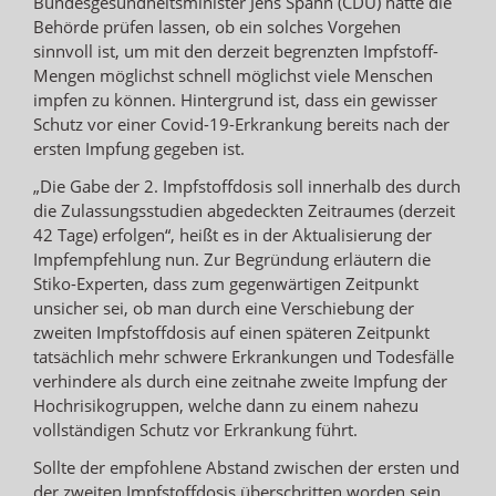
Bundesgesundheitsminister Jens Spahn (CDU) hatte die
Behörde prüfen lassen, ob ein solches Vorgehen
sinnvoll ist, um mit den derzeit begrenzten Impfstoff-
Mengen möglichst schnell möglichst viele Menschen
impfen zu können. Hintergrund ist, dass ein gewisser
Schutz vor einer Covid-19-Erkrankung bereits nach der
ersten Impfung gegeben ist.
„Die Gabe der 2. Impfstoffdosis soll innerhalb des durch
die Zulassungsstudien abgedeckten Zeitraumes (derzeit
42 Tage) erfolgen“, heißt es in der Aktualisierung der
Impfempfehlung nun. Zur Begründung erläutern die
Stiko-Experten, dass zum gegenwärtigen Zeitpunkt
unsicher sei, ob man durch eine Verschiebung der
zweiten Impfstoffdosis auf einen späteren Zeitpunkt
tatsächlich mehr schwere Erkrankungen und Todesfälle
verhindere als durch eine zeitnahe zweite Impfung der
Hochrisikogruppen, welche dann zu einem nahezu
vollständigen Schutz vor Erkrankung führt.
Sollte der empfohlene Abstand zwischen der ersten und
der zweiten Impfstoffdosis überschritten worden sein,