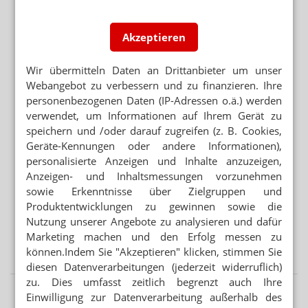
Impfstoffe: Lieferengpässe und Alternativen
Akzeptieren
APOTHEKEN SOLLEN PATIENTEN INFORMIEREN
Ab August: Eferox in neuer Zusammensetzung
Wir übermitteln Daten an Drittanbieter um unser
MENINGEOM
Webangebot zu verbessern und zu finanzieren. Ihre
Neue Kontraindikation für Minipille und Vaginalring
personenbezogenen Daten (IP-Adressen o.ä.) werden
verwendet, um Informationen auf Ihrem Gerät zu
speichern und /oder darauf zugreifen (z. B. Cookies,
Mehr aus Ressort
Geräte-Kennungen oder andere Informationen),
SEMAGLUTID
personalisierte Anzeigen und Inhalte anzuzeigen,
Wegovy-Tablette ab September verfügbar
Anzeigen- und Inhaltsmessungen vorzunehmen
sowie Erkenntnisse über Zielgruppen und
APP FÜR BRUSTKREBSPATIENTINNEN
Produktentwicklungen zu gewinnen sowie die
„Wie eine Ärztin in der Handtasche“
Nutzung unserer Angebote zu analysieren und dafür
VORSICHT BEI SILYCHRISTIN ODER CHOLIN
Marketing machen und den Erfolg messen zu
Schilddrüse: DGE warnt vor NEM
können.Indem Sie "Akzeptieren" klicken, stimmen Sie
diesen Datenverarbeitungen (jederzeit widerruflich)
zu. Dies umfasst zeitlich begrenzt auch Ihre
Einwilligung zur Datenverarbeitung außerhalb des