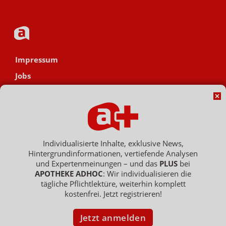
Impressum
Jobs
Datenschutz
AGB
Netiquette
Hinweisgebersystem
Individualisierte Inhalte, exklusive News,
Hintergrundinformationen, vertiefende Analysen
Vertrag widerrufen
und Expertenmeinungen – und das
PLUS
bei
APOTHEKE ADHOC
: Wir individualisieren die
tägliche Pflichtlektüre, weiterhin komplett
kostenfrei. Jetzt registrieren!
Copyright © 2007 - 2026 , APOTHEKE ADHOC ist ein Dienst der ELPATO
Medien GmbH / Franz-Ehrlich-Str. 12 / 12489 Berlin
Geschäftsführer: Patrick Hollstein, Thomas Bellartz / Amtsgericht Berlin
Jetzt anmelden
Charlottenburg / HRB 204 379 B