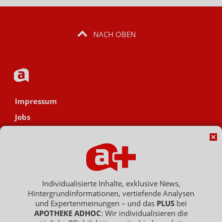
NACH OBEN
Impressum
Jobs
Datenschutz
AGB
Netiquette
Hinweisgebersystem
Individualisierte Inhalte, exklusive News,
Hintergrundinformationen, vertiefende Analysen
Vertrag widerrufen
und Expertenmeinungen – und das
PLUS
bei
APOTHEKE ADHOC
: Wir individualisieren die