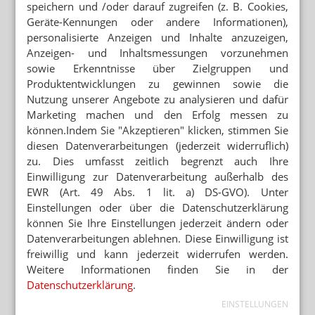
speichern und /oder darauf zugreifen (z. B. Cookies,
Geräte-Kennungen oder andere Informationen),
Mehr zum Thema
personalisierte Anzeigen und Inhalte anzuzeigen,
WEITER FLAUTE IN APOTHEKEN
Anzeigen- und Inhaltsmessungen vorzunehmen
Erstes Halbjahr: 7 Prozent weniger OTC-Packungen
sowie Erkenntnisse über Zielgruppen und
Produktentwicklungen zu gewinnen sowie die
TABAKENTWÖHNUNG
FAQ: Nikotin auf Rezept
Nutzung unserer Angebote zu analysieren und dafür
Marketing machen und den Erfolg messen zu
AUGENMEDIKAMENTE
können.Indem Sie "Akzeptieren" klicken, stimmen Sie
Lohnhersteller baut Werk für Théa
diesen Datenverarbeitungen (jederzeit widerruflich)
zu. Dies umfasst zeitlich begrenzt auch Ihre
Einwilligung zur Datenverarbeitung außerhalb des
Mehr aus Ressort
EWR (Art. 49 Abs. 1 lit. a) DS-GVO). Unter
SONNE STATT SUPPLEMENTE
Einstellungen oder über die Datenschutzerklärung
Nicht alle Schwangeren brauchen Vitamin-D-Tabletten
können Sie Ihre Einstellungen jederzeit ändern oder
Datenverarbeitungen ablehnen. Diese Einwilligung ist
freiwillig und kann jederzeit widerrufen werden.
SEMAGLUTID
Weitere Informationen finden Sie in der
Wegovy-Tablette ab September verfügbar
Datenschutzerklärung
.
APP FÜR BRUSTKREBSPATIENTINNEN
EINSTELLUNGEN