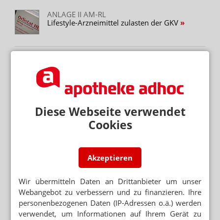
ANLAGE II AM-RL
Lifestyle-Arzneimittel zulasten der GKV
Neuere Artikel zum Thema
NIKOTIN UND VARENICLIN
Raucherentwöhnung: Die Kasse zahlt
VORAUSSICHTLICH IM APRIL 2026
Diese Webseite verwendet
Starke Raucher: Lungenkrebs-Früherkennung
Cookies
kommt
WELTNICHTRAUCHERTAG
Sechs Tipps für den Rauchstopp
Akzeptieren
UMFRAGE
Wir übermitteln Daten an Drittanbieter um unser
Rauchstopp: Unterstützung und
Webangebot zu verbessern und zu finanzieren. Ihre
Gewohnheitsbruch sind entscheidend
personenbezogenen Daten (IP-Adressen o.ä.) werden
verwendet, um Informationen auf Ihrem Gerät zu