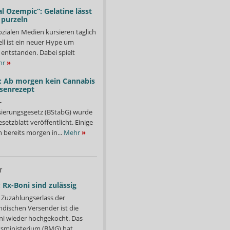
l Ozempic“: Gelatine lässt
 purzeln
ozialen Medien kursieren täglich
ll ist ein neuer Hype um
entstanden. Dabei spielt
hr
»
: Ab morgen kein Cannabis
ssenrezept
-
isierungsgesetz (BStabG) wurde
etzblatt veröffentlicht. Einige
 bereits morgen in...
Mehr
»
T
 Rx-Boni sind zulässig
Zuzahlungserlass der
ndischen Versender ist die
i wieder hochgekocht. Das
ministerium (BMG) hat...