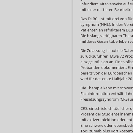
infundiert. Kite verweist auf 
mit einer mittleren Bearbeitu
Das DLBCL ist mit drei von fü
Lymphom (NHL). In den Verein
Patienten an refraktärem DLB
Die bislang verfügbaren Ther
mittleres Gesamtüberleben v
Die Zulassung ist auf die Dat
zurückzuführen. Etwa 72 Proz
einzige Infusion an. Eine vol
Probanden dokumentiert. Ein 
bereits von der Europäischen 
wird für das erste Halbjahr 20
Die Therapie kann mit schwe
Fachinformation enthält daher
Freisetzungssyndrom (CRS) un
CRS, einschließlich tödlicher
Prozent der Studienteilnehmer
mit aktiver Infektion oder e
Eine schwere oder lebensbedr
Tocilizumab plus Kortikostero