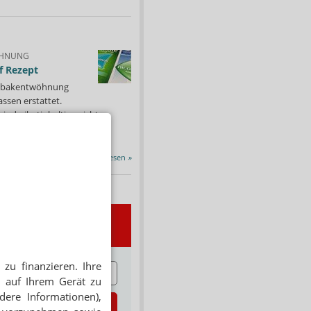
HNUNG
f Rezept
 Tabakentwöhnung
ssen erstattet.
ind nikotinhaltige nicht
chtige Präparate sowie...
Alle Porträts lesen
»
wsletter
zu finanzieren. Ihre
E
 auf Ihrem Gerät zu
dere Informationen),
zt abonnieren