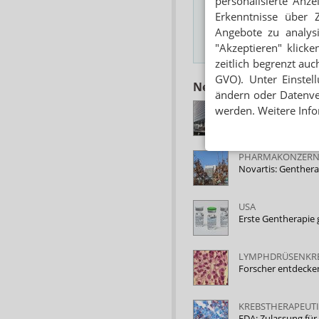
personalisierte Anz
E-MAIL ADRESSE
Erkenntnisse über 
Angebote zu analys
"Akzeptieren" klicke
Hinweis
zeitlich begrenzt auc
GVO). Unter Einstel
Neuere Artikel zum 
ändern oder Datenver
CAR-T-ZELLTHERAP
werden. Weitere Info
Kymriah und Yesca
PHARMAKONZERN
Novartis: Genther
USA
Erste Gentherapie
LYMPHDRÜSENKR
Forscher entdecken
KREBSTHERAPEUT
FDA: Zulassung für