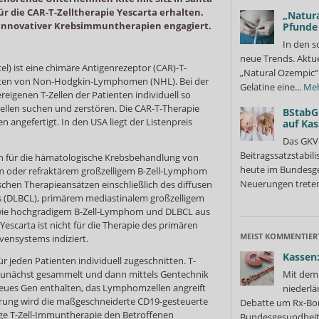
ür die CAR-T-Zelltherapie Yescarta erhalten.
„Natura
g innovativer Krebsimmuntherapien engagiert.
Pfunde
In den s
neue Trends. Aktue
el) ist eine chimäre Antigenrezeptor (CAR)-T-
„Natural Ozempic“ 
Arten von Non-Hodgkin-Lymphomen (NHL). Bei der
Gelatine eine...
Me
igenen T-Zellen der Patienten individuell so
zellen suchen und zerstören. Die CAR-T-Therapie
BStabG
en angefertigt. In den USA liegt der Listenpreis
auf Ka
Das GKV
Beitragssatzstabil
sen für die hämatologische Krebsbehandlung von
heute im Bundesges
em oder refraktärem großzelligem B-Zell-Lymphom
Neuerungen treten
chen Therapieansätzen einschließlich des diffusen
s (DLBCL), primärem mediastinalem großzelligem
ie hochgradigem B-Zell-Lymphom und DLBCL aus
escarta ist nicht für die Therapie des primären
MEIST KOMMENTIER
ensystems indiziert.
Kassen:
für jeden Patienten individuell zugeschnitten. T-
 zunächst gesammelt und dann mittels Gentechnik
Mit dem 
 neues Gen enthalten, das Lymphomzellen angreift
niederlä
erung wird die maßgeschneiderte CD19-gesteuerte
Debatte um Rx-Bon
oge T-Zell-Immuntherapie den Betroffenen
Bundesgesundheits