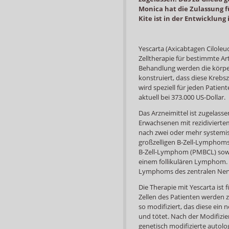
Monica hat die Zulassung f
Kite ist in der Entwicklun
Yescarta (Axicabtagen Ciloleuc
Zelltherapie für bestimmte 
Behandlung werden die körpere
konstruiert, dass diese Krebs
wird speziell für jeden Patient
aktuell bei 373.000 US-Dollar.
Das Arzneimittel ist zugelas
Erwachsenen mit rezidiviert
nach zwei oder mehr systemis
großzelligen B-Zell-Lymphom
B-Zell-Lymphom (PMBCL) sow
einem follikulären Lymphom. Y
Lymphoms des zentralen Nerv
Die Therapie mit Yescarta ist 
Zellen des Patienten werden
so modifiziert, das diese ein
und tötet. Nach der Modifizi
genetisch modifizierte autol