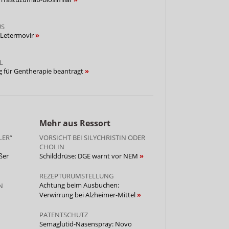
US
 Letermovir
L
g für Gentherapie beantragt
Mehr aus Ressort
LER“
VORSICHT BEI SILYCHRISTIN ODER
CHOLIN
ßer
Schilddrüse: DGE warnt vor NEM
REZEPTURUMSTELLUNG
Achtung beim Ausbuchen:
N
Verwirrung bei Alzheimer-Mittel
PATENTSCHUTZ
Semaglutid-Nasenspray: Novo