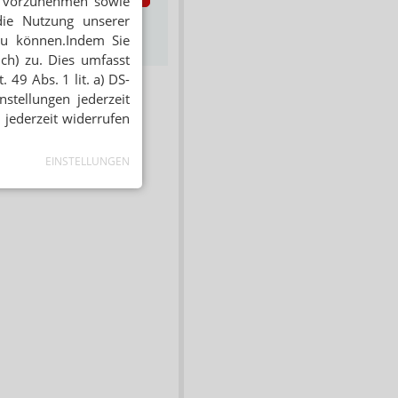
en vorzunehmen sowie
die Nutzung unserer
s zum Newsletter &
zu können.Indem Sie
Datenschutz
ich) zu. Dies umfasst
 49 Abs. 1 lit. a) DS-
stellungen jederzeit
 jederzeit widerrufen
EINSTELLUNGEN