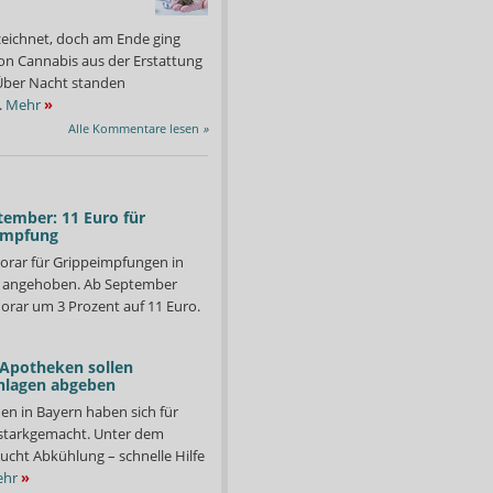
zeichnet, doch am Ende ging
on Cannabis aus der Erstattung
: Über Nacht standen
.
Mehr
»
Alle Kommentare lesen
»
tember: 11 Euro für
impfung
orar für Grippeimpfungen in
d angehoben. Ab September
orar um 3 Prozent auf 11 Euro.
 Apotheken sollen
nlagen abgeben
en in Bayern haben sich für
starkgemacht. Unter dem
ucht Abkühlung – schnelle Hilfe
hr
»