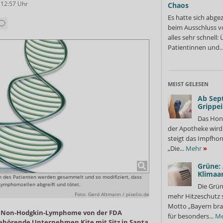
 12:57
Uhr
Chaos
Es hatte sich abge
beim Ausschluss v
alles sehr schnell
Patientinnen und..
MEIST GELESEN
Ab Sep
Grippe
Das Hon
der Apotheke wir
steigt das Impfhon
„Die...
Mehr
»
Grüne:
Klimaa
n des Patienten werden gesammelt und so modifiziert, dass
Lymphomzellen abgreift und tötet.
Die Grün
Foto: Gerd Altmann / pixelio.de
mehr Hitzeschutz 
Motto „Bayern bra
 Non-Hodgkin-Lymphome von der FDA
für besonders...
Me
gehörende Unternehmen Kite mit Sitz in Santa