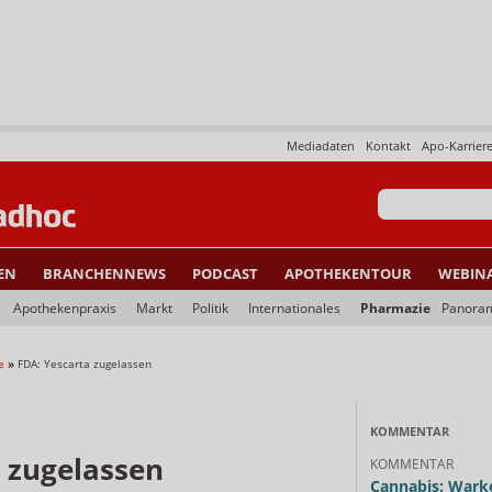
Mediadaten
Kontakt
Apo-Karrier
EN
BRANCHENNEWS
PODCAST
APOTHEKENTOUR
WEBIN
Apothekenpraxis
Markt
Politik
Internationales
Pharmazie
Panora
e
»
FDA: Yescarta zugelassen
KOMMENTAR
 zugelassen
KOMMENTAR
Cannabis: Warke