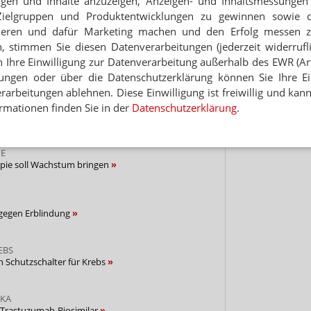
eigen und Inhalte anzuzeigen, Anzeigen- und Inhaltsmessung
Zielgruppen und Produktentwicklungen zu gewinnen sowie 
Hinwei
Jetzt
ieren und dafür Marketing machen und den Erfolg messen 
abonnieren
n, stimmen Sie diesen Datenverarbeitungen (jederzeit widerrufl
 zum Newsletter & Datenschutz
h Ihre Einwilligung zur Datenverarbeitung außerhalb des EWR (Art.
lungen oder über die Datenschutzerklärung können Sie Ihre Ein
Thema
arbeitungen ablehnen. Diese Einwilligung ist freiwillig und kann
IE
rmationen finden Sie in der
Datenschutzerklärung
.
rta kurz vor EU-Zulassung
E
apie soll Wachstum bringen
 gegen Erblindung
EBS
 Schutzschalter für Krebs
IKA
 Trastuzumab-Biosimilar