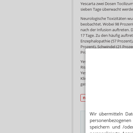
Yescarta zwei Dosen Tocilizu
sieben Tage überwacht werde
Neurologische Toxizitäten wu
beobachtet. Wobei 98 Prozent
nach der Infusion auftreten.
17 Tage. Zu den häufig auftre
Enzephalopathie (57 Prozent)
Prozent), Schwindel (21 Prozent
Prozent) und Angstzustände (
Yescarta ist nur über ein ei
Risikobewertungs- und Schade
Yescarta REMS. Die FDA schre
Kliniken, die das Arzneimittel 
geschult sein müssen.
neue AM
Zytostatika
Wir übermitteln Dat
personenbezogenen 
speichern und /oder
Das Wichtigste des