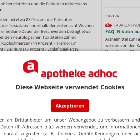
mab bereitstehen und die Patienten mindestens
n.
PORTRÄT
rden bei etwa 87 Prozent der Patienten
 der Toxizitäten innerhalb der ersten acht Wochen
TABAKENTWÖ
 Die mediane Dauer der Beschwerden beträgt etwa
FAQ: Nikotin au
tenden neurologischen Toxizitäten zählen
Arzneimittel zur
, Kopfschmerzen (44 Prozent ), Tremor (31
werden von den Ka
), Delirium (17 Prozent), Schlaflosigkeit (9
Verordnungsfähig s
9 Prozent).
verschreibungspfli
Mehr
»
ngeschränktes Programm im Rahmen einer
nsminderungsstrategie (REMS) erhältlich –
ibt vor, dass Krankenhäuser und angeschlossene
ausgeben, zertifiziert und die Mitarbeiter speziell
Diese Webseite verwendet Cookies
Ne
Akzeptieren
en an Drittanbieter um unser Webangebot zu verbessern und 
E-MAIL ADRESS
NEWSLETTER
Daten (IP-Adressen o.ä.) werden verwendet, um Informationen
 darauf zugreifen (z. B. Cookies, Geräte-Kennungen oder an
Jet
 Tages direkt in Ihr Postfach. Kostenlos!