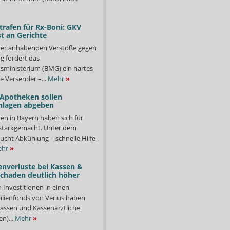
trafen für Rx-Boni: GKV
t an Gerichte
er anhaltenden Verstöße gegen
g fordert das
ministerium (BMG) ein hartes
e Versender –...
Mehr
»
 Apotheken sollen
nlagen abgeben
en in Bayern haben sich für
starkgemacht. Unter dem
ucht Abkühlung – schnelle Hilfe
hr
»
enverluste bei Kassen &
Schaden deutlich höher
n Investitionen in einen
lienfonds von Verius haben
ssen und Kassenärztliche
n)...
Mehr
»