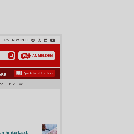
e
RSS
Newsletter
ANMELDEN
Apotheken Umschau
ARE
ma
PTA Live
n hinterlässt