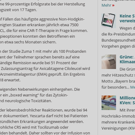
eine 99-prozentige Erfolgsrate bei der Herstellung
Mehr
»
ngszeit von 17 Tagen.
Keine S
nf Fällen das häufigste aggressive Non-Hodgkin-
verweis
igten Staaten erkranken jährlich etwa 7500
Wegen d
CL, die für eine CAR-T-Therapie in Frage kommen.
die Rx-Preisbindun
apieoptionen konnten den Betroffenen ein
Bundesgesundheits
on etwa sechs Monaten sichern.
Vorgehen gegen di
en der Studie Zuma 1 mit mehr als 100 Probanden
Grüne:
ent der Teilnehmer sprachen bereits auf eine
Klimaa
lständige Remission wurde bei 51 Prozent der
Zulassungsantrag für Axicabtagene Ciloleucel wird
Die Grün
Arzneimittelagentur (EMA) geprüft. Ein Ergebnis
mehr Hitzeschutz 
18 erwartet.
Motto „Bayern bra
für besonders...
Me
rwigenden Nebenwirkungen einhergehen. Die
 ein „boxed warning“ für das Zytokin-
Million
d neurologische Toxizitäten.
KVen: 
 oder lebensbedrohlicher Reaktionen, wurde bei 94
Mit ihre
 dokumentiert. Yescarta darf nicht bei Patienten
Hochrisiko-Immobi
ntzündlichen Erkrankungen angewendet werden.
mehrere Krankenka
ohliche CRS wird mit Tocilizumab oder
Vereinigungen (KVe
iden behandelt. Daher sollten vor der Infusion von