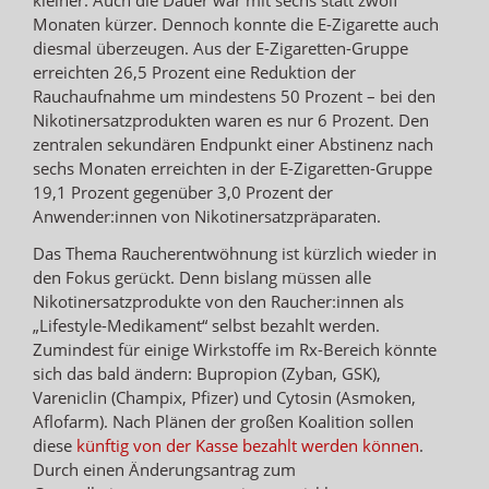
Monaten kürzer. Dennoch konnte die E-Zigarette auch
diesmal überzeugen. Aus der E-Zigaretten-Gruppe
erreichten 26,5 Prozent eine Reduktion der
Rauchaufnahme um mindestens 50 Prozent – bei den
Nikotinersatzprodukten waren es nur 6 Prozent. Den
zent­ralen sekundären Endpunkt einer Abstinenz nach
sechs Monaten erreichten in der E-Zigaretten-Gruppe
19,1 Prozent gegenüber 3,0 Prozent der
Anwender:innen von Nikotinersatzpräparaten.
Das Thema Raucherentwöhnung ist kürzlich wieder in
den Fokus gerückt. Denn bislang müssen alle
Nikotinersatzprodukte von den Raucher:innen als
„Lifestyle-Medikament“ selbst bezahlt werden.
Zumindest für einige Wirkstoffe im Rx-Bereich könnte
sich das bald ändern: Bupropion (Zyban, GSK),
Vareniclin (Champix, Pfizer) und Cytosin (Asmoken,
Aflofarm). Nach Plänen der großen Koalition sollen
diese
künftig von der Kasse bezahlt werden können
.
Durch einen Änderungsantrag zum