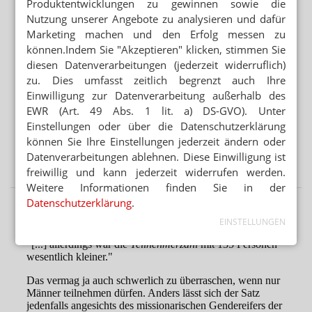
Produktentwicklungen zu gewinnen sowie die
Mehr aus Ressort
Nutzung unserer Angebote zu analysieren und dafür
Marketing machen und den Erfolg messen zu
VORSICHT BEI SILYCHRISTIN ODER CHOLIN
Schilddrüse: DGE warnt vor NEM
können.Indem Sie "Akzeptieren" klicken, stimmen Sie
diesen Datenverarbeitungen (jederzeit widerruflich)
REZEPTURUMSTELLUNG
zu. Dies umfasst zeitlich begrenzt auch Ihre
Achtung beim Ausbuchen: Verwirrung bei Alzheimer-
Einwilligung zur Datenverarbeitung außerhalb des
Mittel
EWR (Art. 49 Abs. 1 lit. a) DS-GVO). Unter
Einstellungen oder über die Datenschutzerklärung
PATENTSCHUTZ
können Sie Ihre Einstellungen jederzeit ändern oder
Semaglutid-Nasenspray: Novo Nordisk stoppt Medios-
Datenverarbeitungen ablehnen. Diese Einwilligung ist
Tochter
freiwillig und kann jederzeit widerrufen werden.
Weitere Informationen finden Sie in der
Datenschutzerklärung
.
EINSTELLUNGEN