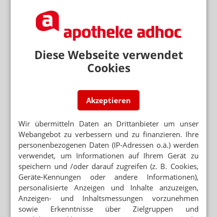
Weniger Zigaretten und mehr Pfeifentabak
GÜNSTIGE ALTERNATIVE
Betapharm launcht Nikotin-Kaugummis
Diese Webseite verwendet
PFLASTER, KAUGUMMIS & CO.
Cookies
So klappt die Raucherentwöhnung
Akzeptieren
Mehr zum Thema
Wir übermitteln Daten an Drittanbieter um unser
APP FÜR BRUSTKREBSPATIENTINNEN
Webangebot zu verbessern und zu finanzieren. Ihre
„Wie eine Ärztin in der Handtasche“
personenbezogenen Daten (IP-Adressen o.ä.) werden
verwendet, um Informationen auf Ihrem Gerät zu
NEUE ANTIKÖRPERTHERAPIEN
speichern und /oder darauf zugreifen (z. B. Cookies,
BioCopy: KI jagt versteckte Tumorantigene
Geräte-Kennungen oder andere Informationen),
personalisierte Anzeigen und Inhalte anzuzeigen,
POSTTRAUMATISCHE BELASTUNGSSTÖRUNG
Anzeigen- und Inhaltsmessungen vorzunehmen
Dronabinol: THC hilft bei PTBS
sowie Erkenntnisse über Zielgruppen und