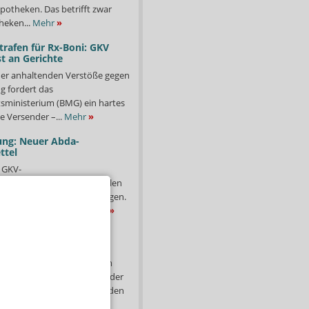
potheken. Das betrifft zwar
heken...
Mehr
»
trafen für Rx-Boni: GKV
t an Gerichte
er anhaltenden Verstöße gegen
g fordert das
ministerium (BMG) ein hartes
e Versender –...
Mehr
»
ung: Neuer Abda-
ttel
 GKV-
isierungsgesetz (BStabG) sollen
 auch die Zuzahlungen steigen.
Inkrafttreten ihren...
Mehr
»
s: Warken hinterlässt
 sich abgezeichnet, doch am
sschluss von Cannabis aus der
ehr schnell: Über Nacht standen
hr
»