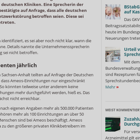
n deutschen Kliniken. Eine Sprecherin der
BStabG
stätigte auf Anfrage, dass alle deutschen
auf Ka
tzwerkstörung betroffen seien. Diese sei
Das GKV
etreten.
Beitragssatzstabil
heute im Bundesges
Neuerungen treten
dentifiziert, es sei aber noch nicht klar, wann die
e. Details nannte die Unternehmenssprecherin
Urteil 
 sei nicht betroffen.
Sprech
Mit dem 
enten jährlich
Bundesverwaltung
sind Rezepturen fü
n Sachsen-Anhalt teilten auf Anfrage der Deutschen
t, dass Ameos-Einrichtungen nur eingeschränkt
Sprechstundenbedar
So könnten teilweise unter anderem keine
Mehr
»
hungen mehr durchgeführt werden, hieß es. Das
hst nicht erreichbar.
nach eigenen Angaben mehr als 500.000 Patienten
MEIST KOMMENTIER
ehören mehr als 100 Einrichtungen an über 50
Zuzahlu
Menschen sind bei Ameos beschäftigt. Ameos
Durchg
 zu den größeren privaten Klinikbetreibern im
Für vers
Arzneimittel gilt e