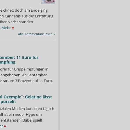
zeichnet, doch am Ende ging
on Cannabis aus der Erstattung
: Über Nacht standen
.
Mehr
»
Alle Kommentare lesen
»
tember: 11 Euro für
impfung
orar für Grippeimpfungen in
d angehoben. Ab September
orar um 3 Prozent auf 11 Euro.
l Ozempic“: Gelatine lässt
 purzeln
ozialen Medien kursieren täglich
ll ist ein neuer Hype um
entstanden. Dabei spielt
hr
»