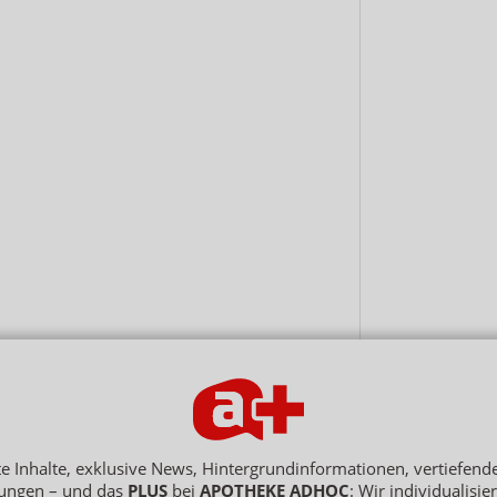
rte Inhalte, exklusive News, Hintergrundinformationen, vertiefen
ungen – und das
PLUS
bei
APOTHEKE ADHOC
: Wir individualisie
obs
Datenschutz
AGB
Netiquette
Hinweisgebersystem
Ve