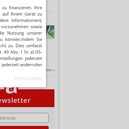
zu finanzieren. Ihre
 auf Ihrem Gerät zu
dere Informationen),
en vorzunehmen sowie
HNUNG
die Nutzung unserer
f Rezept
zu können.Indem Sie
 Tabakentwöhnung
ich) zu. Dies umfasst
ssen erstattet.
 49 Abs. 1 lit. a) DS-
ind nikotinhaltige nicht
chtige Präparate sowie...
stellungen jederzeit
 jederzeit widerrufen
Alle Porträts lesen
»
EINSTELLUNGEN
wsletter
E