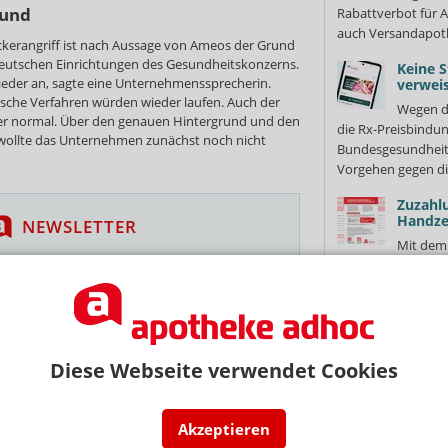
rund
Rabattverbot für A
auch Versandapot
kerangriff ist nach Aussage von Ameos der Grund
 deutschen Einrichtungen des Gesundheitskonzerns.
Keine S
wieder an, sagte eine Unternehmenssprecherin.
verweis
sche Verfahren würden wieder laufen. Auch der
Wegen d
der normal. Über den genauen Hintergrund und den
die Rx-Preisbindun
 wollte das Unternehmen zunächst noch nicht
Bundesgesundheits
Vorgehen gegen di
Zuzahl
Handze
NEWSLETTER
Mit dem
 Tages direkt in Ihr Postfach. Kostenlos!
Beitragssatzstabil
zum Jahreswechsel
Jetzt
Die Abda hat nach 
abonnieren
 zum Newsletter & Datenschutz
Cannabi
Chaos
Diese Webseite verwendet Cookies
Es hatte
Ende ging beim Au
ÖRUNG BEI ARVATO
Erstattung alles s
Akzeptieren
 Nervenzusammenbruch beim Personal
Patientinnen...
Me