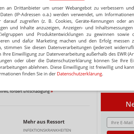
en an Drittanbieter um unser Webangebot zu verbessern und 
Daten (IP-Adressen o.ä.) werden verwendet, um Informationen
ni-Klinik: Patientin stirbt
PORTRÄT
 darauf zugreifen (z. B. Cookies, Geräte-Kennungen oder an
eigen und Inhalte anzuzeigen, Anzeigen- und Inhaltsmessung
TABAKENTWÖ
Zielgruppen und Produktentwicklungen zu gewinnen sowie 
FAQ: Nikotin au
Thema
ieren und dafür Marketing machen und den Erfolg messen 
Arzneimittel zur
n, stimmen Sie diesen Datenverarbeitungen (jederzeit widerrufl
werden von den Ka
POLITIKER
h Ihre Einwilligung zur Datenverarbeitung außerhalb des EWR (Art.
 Landrat
Verordnungsfähig s
verschreibungspfli
lungen oder über die Datenschutzerklärung können Sie Ihre Ein
NIKKONZERN
Mehr
»
arbeitungen ablehnen. Diese Einwilligung ist freiwillig und kann
ientendaten betroffen
rmationen finden Sie in der
Datenschutzerklärung
.
HMEND BELASTEND
 AVWL fordert Entschädigung
Ne
E-MAIL ADRESS
Mehr aus Ressort
INFEKTIONSKRANKHEITEN