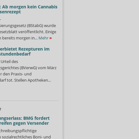
: Ab morgen kein Cannabis
ssenrezept
-
isierungsgesetz (BStabG) wurde
etzblatt veröffentlicht. Einige
 bereits morgen in...
Mehr
»
verbietet Rezepturen im
stundenbedarf
Urteil des
sgerichtes (BVerwG) vom März
r den Praxis- und
f tot. Stellen Apotheken...
T
ngserlass: BMG fordert
reifen gegen Versender
chreibungspflichtige
in sozialrechtliches Boni- und