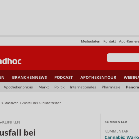
Mediadaten
Kontakt
Apo-Karrier
EN
BRANCHENNEWS
PODCAST
APOTHEKENTOUR
WEBIN
Apothekenpraxis
Markt
Politik
Internationales
Pharmazie
Panor
a
»
Massiver IT-Ausfall bei Klinikbetreiber
-KLINIKEN
KOMMENTAR
usfall bei
KOMMENTAR
Cannabis: Warke