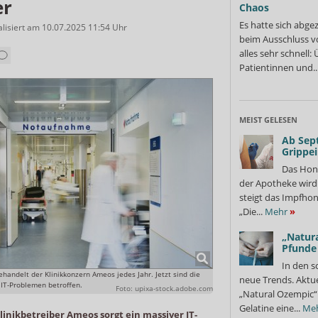
er
Chaos
Es hatte sich abge
alisiert am
10.07.2025 11:54 Uhr
beim Ausschluss v
alles sehr schnell
Patientinnen und..
MEIST GELESEN
Ab Sep
Grippe
Das Hon
der Apotheke wir
steigt das Impfhon
„Die...
Mehr
»
„Natura
Pfunde
In den s
handelt der Klinikkonzern Ameos jedes Jahr. Jetzt sind die
neue Trends. Aktue
IT-Problemen betroffen.
Foto: upixa-stock.adobe.com
„Natural Ozempic“ 
Gelatine eine...
Me
linikbetreiber Ameos sorgt ein massiver IT-