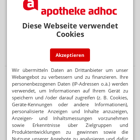
„GERECHT! GESUND! GENIESSEN!“
Hanfparade: Demonstranten fordern umfassende
Diese Webseite verwendet
Legalisierung
Cookies
„ES GEHT UM DIE ZUKUNFT UNSERER KINDER“
Kinder und soziale Medien: Ärzte kritisieren
Akzeptieren
Elternversagen
Wir übermitteln Daten an Drittanbieter um unser
Webangebot zu verbessern und zu finanzieren. Ihre
personenbezogenen Daten (IP-Adressen o.ä.) werden
verwendet, um Informationen auf Ihrem Gerät zu
speichern und /oder darauf zugreifen (z. B. Cookies,
Geräte-Kennungen oder andere Informationen),
personalisierte Anzeigen und Inhalte anzuzeigen,
Anzeigen- und Inhaltsmessungen vorzunehmen
sowie Erkenntnisse über Zielgruppen und
Produktentwicklungen zu gewinnen sowie die
Nutzung unserer Angebote zu analysieren und dafür