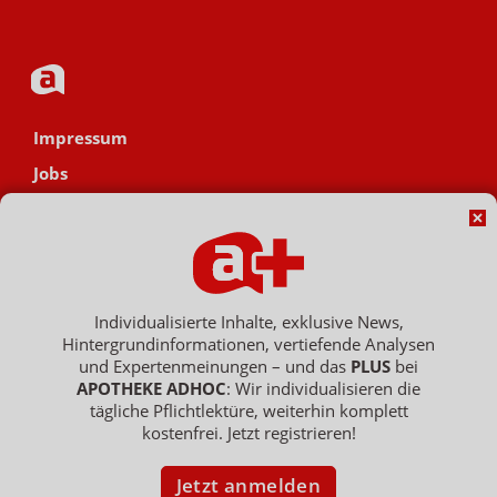
Impressum
Jobs
Datenschutz
AGB
Netiquette
Hinweisgebersystem
Individualisierte Inhalte, exklusive News,
Hintergrundinformationen, vertiefende Analysen
Vertrag widerrufen
und Expertenmeinungen – und das
PLUS
bei
APOTHEKE ADHOC
: Wir individualisieren die
tägliche Pflichtlektüre, weiterhin komplett
kostenfrei. Jetzt registrieren!
Copyright © 2007 - 2026 , APOTHEKE ADHOC ist ein Dienst der ELPATO
Medien GmbH / Franz-Ehrlich-Str. 12 / 12489 Berlin
Geschäftsführer: Patrick Hollstein, Thomas Bellartz / Amtsgericht Berlin
Jetzt anmelden
Charlottenburg / HRB 204 379 B