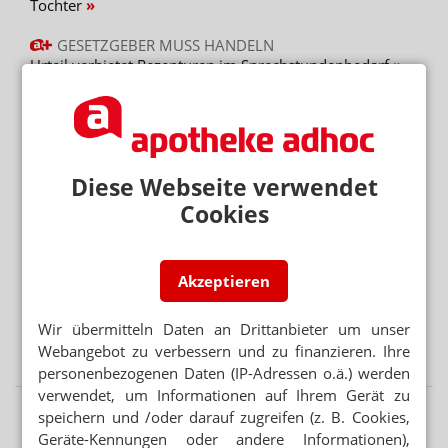
Tochter
GESETZGEBER MUSS HANDELN
Urteil verbietet Rezepturen im Sprechstundenbedarf
PARITÄTISCHE STELLE
Keine Strafen für Rx-Boni: GKV verweist an Gerichte
Diese Webseite verwendet
Mehr aus Ressort
Cookies
BEISSENDE SPINNENTIER-LARVEN
Juckender Ausschlag: FAQ zu Herbstgrasmilben
SONNENBRANDTIMER UND UV-INDEX
Akzeptieren
Hautkrebs: Prävention per App
Wir übermitteln Daten an Drittanbieter um unser
„SCHWEREGRAD IST BEISPIELLOS“
Ebola: Ist das Virus mutiert?
Webangebot zu verbessern und zu finanzieren. Ihre
personenbezogenen Daten (IP-Adressen o.ä.) werden
verwendet, um Informationen auf Ihrem Gerät zu
speichern und /oder darauf zugreifen (z. B. Cookies,
Geräte-Kennungen oder andere Informationen),