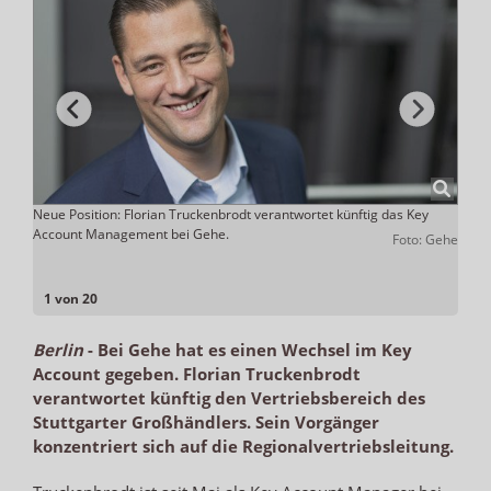
uer
Neue Position: Florian Truckenbrodt verantwortet künftig das Key
Er fo
r
Account Management bei Gehe.
Regio
Foto: Gehe
chael
isuals
1 von 20
Berlin
-
Bei Gehe hat es einen Wechsel im Key
Account gegeben. Florian Truckenbrodt
verantwortet künftig den Vertriebsbereich des
Stuttgarter Großhändlers. Sein Vorgänger
konzentriert sich auf die Regionalvertriebsleitung.