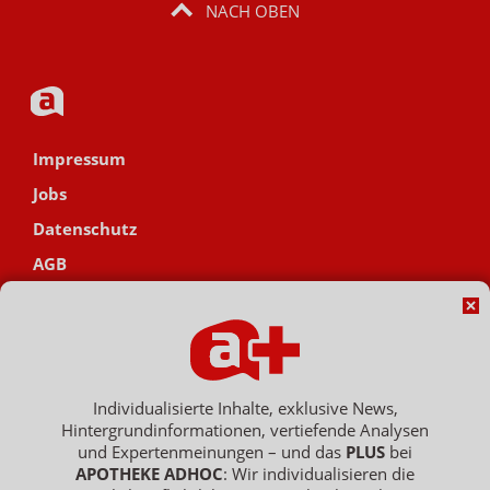
NACH OBEN
Impressum
Jobs
Datenschutz
AGB
Netiquette
Hinweisgebersystem
Vertrag widerrufen
Individualisierte Inhalte, exklusive News,
Hintergrundinformationen, vertiefende Analysen
und Expertenmeinungen – und das
PLUS
bei
Copyright © 2007 - 2026 , APOTHEKE ADHOC ist ein Dienst der ELPATO
APOTHEKE ADHOC
: Wir individualisieren die
Medien GmbH / Franz-Ehrlich-Str. 12 / 12489 Berlin