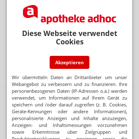
Mehr aus Ressort
DEAL LÄSST AUF SICH WARTEN
Diese Webseite verwendet
Platform Group: Polstermöbel vor AEP
Cookies
PARTNER VON RX-PLATTFORMEN
Abnehmspritzen: Reimporteur spielt Versandapotheke
Akzeptieren
RX-MEDIKAMENTE OHNE REZEPT
Warteliste: Abnehmpille als Monatsabo
Wir übermitteln Daten an Drittanbieter um unser
Webangebot zu verbessern und zu finanzieren. Ihre
personenbezogenen Daten (IP-Adressen o.ä.) werden
verwendet, um Informationen auf Ihrem Gerät zu
speichern und /oder darauf zugreifen (z. B. Cookies,
Geräte-Kennungen oder andere Informationen),
personalisierte Anzeigen und Inhalte anzuzeigen,
Anzeigen- und Inhaltsmessungen vorzunehmen
sowie Erkenntnisse über Zielgruppen und
Produktentwicklungen zu gewinnen sowie die