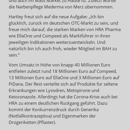
und auch im Mass Market zu Hause ist. Zuletzt wurde
die Narbenpflege Mederma von Merz übernommen.
Hartley freut sich auf die neue Aufgabe: „Ich bin
glücklich, zurück im deutschen OTC-Markt zu sein, und
freue mich darauf, die starken Marken von HRA Pharma
wie EllaOne und Compeed als Marktführer in ihren
jeweiligen Indikationen weiterzuentwickeln. Und
natürlich bin ich auch froh, wieder Mitglied im BAH zu
sein.”
Vom Umsatz in Höhe von knapp 40 Millionen Euro
entfielen zuletzt rund 18 Millionen Euro auf Compeed,
13 Millionen Euro auf EllaOne und 3 Millionen Euro auf
PiDana. Der Rest verteilte sich auf Produkte für seltene
Erkrankungen wie Lysodren, Metopirone und
Ketoconazole. Allerdings hat die Corona-Krise auch bei
HRA zu einem deutlichen Rückgang geführt. Dazu
kommt der Konkurrenzdruck durch Generika
(Notfallkontrazeptiva) und Eigenmarken der
Drogeriketten (Pflaster).