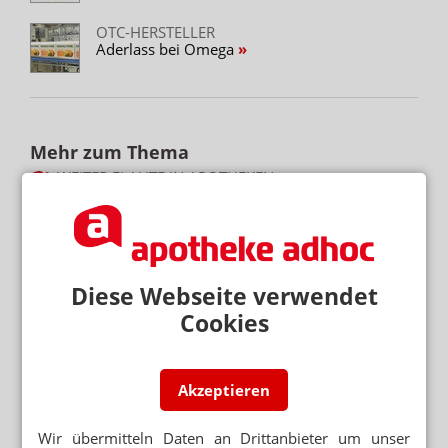
OTC-HERSTELLER
Aderlass bei Omega
Mehr zum Thema
WEITER FLAUTE IN APOTHEKEN
Erstes Halbjahr: 7 Prozent weniger OTC-Packungen
TABAKENTWÖHNUNG
FAQ: Nikotin auf Rezept
Diese Webseite verwendet
AUGENMEDIKAMENTE
Lohnhersteller baut Werk für Théa
Cookies
Mehr aus Ressort
Akzeptieren
ZELL- UND GENTHERAPIEN
Merck: Milliarden-Deal in den USA soll Wachstum
Wir übermitteln Daten an Drittanbieter um unser
beflügeln