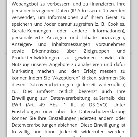
Webangebot zu verbessern und zu finanzieren. Ihre
personenbezogenen Daten (IP-Adressen o.ä.) werden
GENERIKAKONZERNE
verwendet, um Informationen auf Ihrem Gerät zu
Neuer Deutschlandchef für Hexal
speichern und /oder darauf zugreifen (z. B. Cookies,
AUSSICHTEN NOCH NIE „HELLER“ GEWESEN
Geräte-Kennungen oder andere Informationen),
Retatrutid: Lillys nächster großer Abnehm-
personalisierte Anzeigen und Inhalte anzuzeigen,
Hoffnungsträger
Anzeigen- und Inhaltsmessungen vorzunehmen
sowie Erkenntnisse über Zielgruppen und
Produktentwicklungen zu gewinnen sowie die
Nutzung unserer Angebote zu analysieren und dafür
Marketing machen und den Erfolg messen zu
können.Indem Sie "Akzeptieren" klicken, stimmen Sie
diesen Datenverarbeitungen (jederzeit widerruflich)
zu. Dies umfasst zeitlich begrenzt auch Ihre
Einwilligung zur Datenverarbeitung außerhalb des
EWR (Art. 49 Abs. 1 lit. a) DS-GVO). Unter
Einstellungen oder über die Datenschutzerklärung
können Sie Ihre Einstellungen jederzeit ändern oder
Datenverarbeitungen ablehnen. Diese Einwilligung ist
freiwillig und kann jederzeit widerrufen werden.