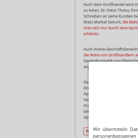
Auch dem Großhandel wird im
zu leiten. Dr. Peter Theiss, F
Schreiben an seine Kunden be
Mass Market betont,
die Beli
man sich nur durch eine Apo
erklären
.
Auch Avène-Geschäftsbereichs
die Ware von Großhändlern an
Dermokosmetik von Pierre Fab
angeboten. Insgesamt werden r
Damit endet nach fast zehn Ja
Drogerien wie Schlecker, Ros
Apotheke positionieren wollte
Versandapotheke gegründet u
Arzneimittel und Gesundheit
lange mit einer Versandapothe
Apothekenmarken.
Die Numme
Wir übermitteln Dat
Freiwahl
Drogerie/H
personenbezogenen 