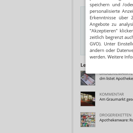
speichern und /oder
personalisierte Anz
Erkenntnisse über 
Angebote zu analys
Das Wichtigste des
"Akzeptieren" klicke
E-MAIL ADRESSE
zeitlich begrenzt auc
GVO). Unter Einstel
Hinweis
ändern oder Datenver
werden. Weitere Info
Lesen Sie auch
DROGERIEMÄRKTE
dm listet Apothek
KOMMENTAR
Am Graumarkt ges
DROGERIEKETTEN
Apothekenware: R