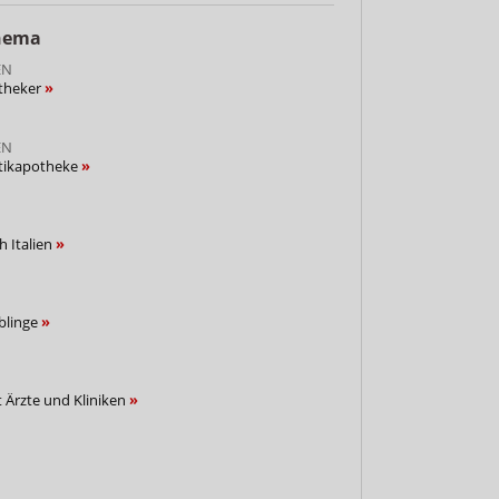
Thema
EN
otheker
EN
tikapotheke
 Italien
blinge
 Ärzte und Kliniken