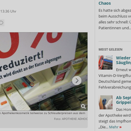
Chaos
Es hatte sich abge
 13:36
Uhr
beim Ausschluss v
alles sehr schnell
Patientinnen und..
MEIST GELESEN
Wieder 
Säuglin
Erneut w
Vitamin-D-Vergiftu
Deutschland gemel
Fehlverabreichung 
Ab Sep
Grippe
Das Hon
ie Apothekenkosmetik teilweise zu Schleuderpreisen aus dem
Nachdem die Drogeriekette de
der Apotheke wir
Lücken in den Regalen.
Foto: APOTHEKE ADHOC
steigt das Impfhon
„Die...
Mehr
»