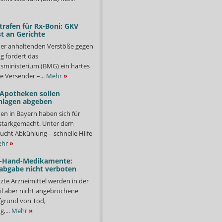
trafen für Rx-Boni: GKV
t an Gerichte
er anhaltenden Verstöße gegen
g fordert das
ministerium (BMG) ein hartes
e Versender –...
Mehr
»
 Apotheken sollen
nlagen abgeben
en in Bayern haben sich für
starkgemacht. Unter dem
ucht Abkühlung – schnelle Hilfe
hr
»
-Hand-Medikamente:
abgabe nicht verboten
te Arzneimittel werden in der
il aber nicht angebrochene
fgrund von Tod,
,...
Mehr
»