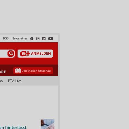
e
RSS
Newsletter
ANMELDEN
Apotheken Umschau
ARE
ma
PTA Live
n hinterlässt