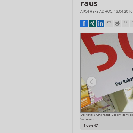
raus
APOTHEKE ADHOC
,
13.04.2016
kte bei dm erhältlich. Sie laufen ebenfalls unter der
Der totale Abverkauf: Bei dm geht d
Sortiment.
Foto: APOTHEKE ADHOC
1 von 47