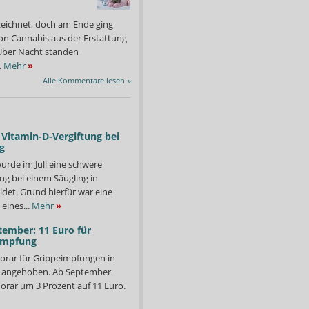
zeichnet, doch am Ende ging
on Cannabis aus der Erstattung
: Über Nacht standen
.
Mehr
»
Alle Kommentare lesen
»
Vitamin-D-Vergiftung bei
g
urde im Juli eine schwere
ng bei einem Säugling in
det. Grund hierfür war eine
eines...
Mehr
»
tember: 11 Euro für
impfung
orar für Grippeimpfungen in
n Rückzug aus dem Bereich beschlossen hat, gibt es immer wieder
Manche Produkte sind sc
d angehoben. Ab September
Foto: APOTHEKE ADHOC
orar um 3 Prozent auf 11 Euro.