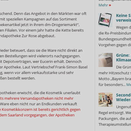
Mehr
»
schend. Denn das Angebot in den Märkten war oft
Keine S
r mit speziellen Kampagnen auf das Sortiment
verweis
ekenartikel jetzt in ihrem dm-Drogeriemarkt“,
Wegen d
en Filialen. Vor einem Jahr hatte die Kette bereits
die Rx-Preisbindun
sandapotheke Zur Rose abgebaut.
Bundesgesundheits
Vorgehen gegen di
eder beteuert, dass sie die Ware nicht direkt an
Grüne:
gen Bestellungen wird vielerorts nachgegangen.
Klimaa
mit Depotverträgen, wer Eucerin erhält. Dennoch
er Apotheke. Laut Vertriebschef Frank-Simon Basel
Die Grün
g, wenn vor allem verkaufsstarke und sehr
mehr Hitzeschutz 
ßen bestellt werden.
Motto „Bayern bra
für besonders...
Me
otheken erwischt, die die Kosmetik unerlaubt
Second
reits mehrere Versandapotheken nicht mehr
Wieder
ie Ware eben nicht nur an Endkunden verkauft
Ungenutz
e Kosmetikkonzern ist bereits gerichtlich gegen
Regel entsorgt. We
dem Saarland vorgegangen, der Apotheken
Packungen, die au
Therapieumstellung