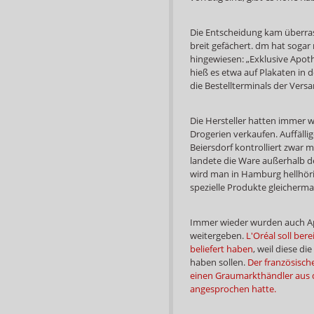
Die Entscheidung kam überra
breit gefächert. dm hat soga
hingewiesen: „Exklusive Apoth
hieß es etwa auf Plakaten in d
die Bestellterminals der Ver
Die Hersteller hatten immer wi
Drogerien verkaufen. Auffälli
Beiersdorf kontrolliert zwar 
landete die Ware außerhalb d
wird man in Hamburg hellhöri
spezielle Produkte gleicherma
Immer wieder wurden auch Ap
weitergeben.
L'Oréal soll be
beliefert haben
, weil diese d
haben sollen.
Der französisch
einen Graumarkthändler aus 
angesprochen hatte.