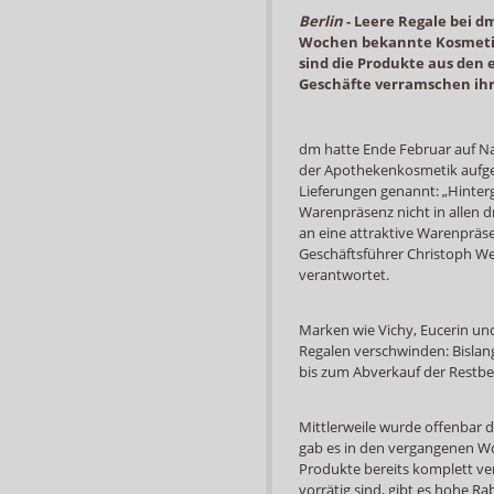
Berlin
-
Leere Regale bei dm
Wochen bekannte Kosmetik
sind die Produkte aus den 
Geschäfte verramschen ihr
dm hatte Ende Februar auf Na
der Apothekenkosmetik aufge
Lieferungen genannt: „Hinterg
Warenpräsenz nicht in allen
an eine attraktive Warenpräs
Geschäftsführer Christoph We
verantwortet.
Marken wie Vichy, Eucerin und
Regalen verschwinden: Bislan
bis zum Abverkauf der Restbe
Mittlerweile wurde offenbar d
gab es in den vergangenen Wo
Produkte bereits komplett v
vorrätig sind, gibt es hohe Ra