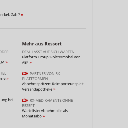
eckel, Gabi?
Mehr aus Ressort
 ODER
DEAL LÄSST AUF SICH WARTEN
Platform Group: Polstermöbel vor
NEM
AEP
TEL
PARTNER VON RX-
orne
PLATTFORMEN
Abnehmspritzen: Reimporteur spielt
Versandapotheke
E
hung bei
RX-MEDIKAMENTE OHNE
REZEPT
Warteliste: Abnehmpille als
Monatsabo