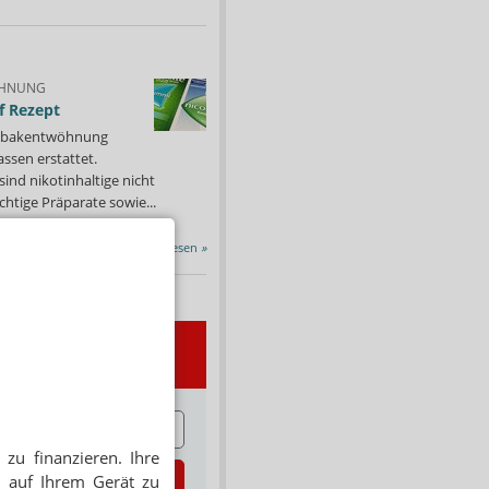
HNUNG
f Rezept
 Tabakentwöhnung
ssen erstattet.
ind nikotinhaltige nicht
chtige Präparate sowie...
Alle Porträts lesen
»
wsletter
E
zu finanzieren. Ihre
zt abonnieren
 auf Ihrem Gerät zu