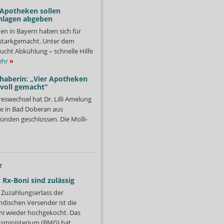
 Apotheken sollen
nlagen abgeben
en in Bayern haben sich für
starkgemacht. Unter dem
ucht Abkühlung – schnelle Hilfe
hr
»
nhaberin: „Vier Apotheken
 voll gemacht“
eswechsel hat Dr. Lilli Amelung
e in Bad Doberan aus
ründen geschlossen. Die Molli-
T
 Rx-Boni sind zulässig
Zuzahlungserlass der
ndischen Versender ist die
i wieder hochgekocht. Das
ministerium (BMG) hat...