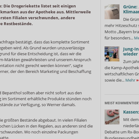
: Die Drogeriekette listet seit einigen
Grüne:
Klimaa
marken aus der Apotheke aus. Mittlerweile
ersten Filialen verschwunden, andere
Die Grün
e Restbestände.
mehr Hitzeschutz 
Motto „Bayern bra
für besonders...
Me
chfrage bestätigt, dass das komplette Sortiment
geben wird. Als Grund wurden unzuverlässige
Jung-I
rund für diese Entscheidung ist, dass wir die
wieder
 dm-Märkten gewährleisten und unserem Anspruch
Zum Jahr
entation nicht gerecht werden können“, sagte
die Kamp-Apothek
rner, der den Bereich Marketing und Beschaffung
wirtschaftlichen G
sowie die...
Mehr
»
 Bepanthol sollten aber nicht sofort aus den
g im Sortiment erhältliche Produkte stünden noch
MEIST KOMMENTIER
stände zur Verfügung, so Werner damals.
Kassen:
Mit dem 
ie größten Bestände abgebaut. In vielen Filialen
niederlä
chen Lücken in den Regalen, aus anderen sind die
erschwunden. Wo noch einzelne Packungen
Debatte um Rx-Bon
batte.
Bundesgesundheits