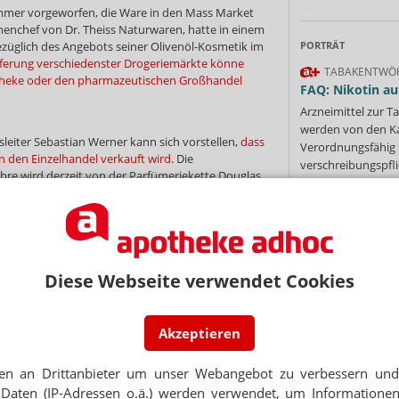
mer vorgeworfen, die Ware in den Mass Market
irmenchef von Dr. Theiss Naturwaren, hatte in einem
züglich des Angebots seiner Olivenöl-Kosmetik im
PORTRÄT
eferung verschiedenster Drogeriemärkte könne
TABAKENTWÖ
theke oder den pharmazeutischen Großhandel
FAQ: Nikotin au
Arzneimittel zur
werden von den Ka
leiter Sebastian Werner kann sich vorstellen,
dass
Verordnungsfähig s
 den Einzelhandel verkauft wird
. Die
verschreibungspfli
re wird derzeit von der Parfümeriekette Douglas
Mehr
»
und 60 verschiedene Artikel gelistet.
hren eine Ära, in der nicht nur dm, sondern auch
smann und Müller sich mit Produkten aus der
n. Schlecker hatte 2008 mit Vitalsana eine eigene
Diese Webseite verwendet Cookies
nd unter der Marke auch freiverkäufliche
Ne
sprodukte angeboten. Rossmann kooperierte
ke, in den Filialen gab es außerdem ein Regal mit
Akzeptieren
r 2 will den Bereich ausbauen.
E-MAIL ADRESS
en an Drittanbieter um unser Webangebot zu verbessern und 
andel
Jet
Daten (IP-Adressen o.ä.) werden verwendet, um Informationen