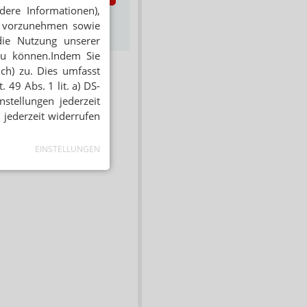
dere Informationen),
s zum Newsletter &
en vorzunehmen sowie
Datenschutz
die Nutzung unserer
zu können.Indem Sie
ich) zu. Dies umfasst
 49 Abs. 1 lit. a) DS-
stellungen jederzeit
 jederzeit widerrufen
EINSTELLUNGEN