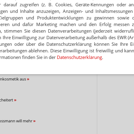
 darauf zugreifen (z. B. Cookies, Geräte-Kennungen oder an
Hinwei
eigen und Inhalte anzuzeigen, Anzeigen- und Inhaltsmessung
NEWSLETTER
Zielgruppen und Produktentwicklungen zu gewinnen sowie 
ieren und dafür Marketing machen und den Erfolg messen 
 Tages direkt in Ihr Postfach. Kostenlos!
n, stimmen Sie diesen Datenverarbeitungen (jederzeit widerrufl
h Ihre Einwilligung zur Datenverarbeitung außerhalb des EWR (Art.
Jetzt
abonnieren
lungen oder über die Datenschutzerklärung können Sie Ihre Ein
 zum Newsletter & Datenschutz
arbeitungen ablehnen. Diese Einwilligung ist freiwillig und kann
rmationen finden Sie in der
Datenschutzerklärung
.
enkosmetik aus
cheitert
ossmann will mehr