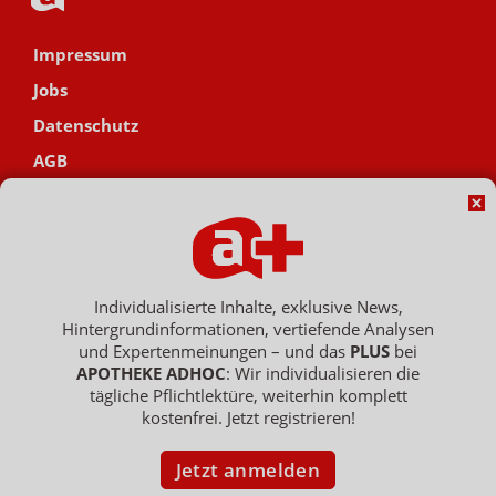
Impressum
Jobs
Datenschutz
AGB
Netiquette
Hinweisgebersystem
Vertrag widerrufen
Individualisierte Inhalte, exklusive News,
Hintergrundinformationen, vertiefende Analysen
und Expertenmeinungen – und das
PLUS
bei
Copyright © 2007 - 2026 , APOTHEKE ADHOC ist ein Dienst der ELPATO
APOTHEKE ADHOC
: Wir individualisieren die
Medien GmbH / Franz-Ehrlich-Str. 12 / 12489 Berlin
Geschäftsführer: Patrick Hollstein, Thomas Bellartz / Amtsgericht Berlin
tägliche Pflichtlektüre, weiterhin komplett
Charlottenburg / HRB 204 379 B
kostenfrei. Jetzt registrieren!
Jetzt anmelden