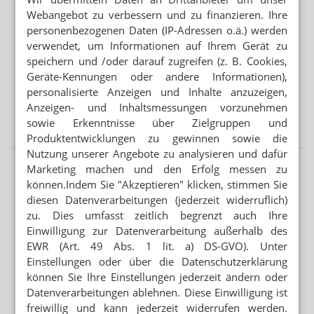
Mehr aus Ressort
Webangebot zu verbessern und zu finanzieren. Ihre
MONATSABO
personenbezogenen Daten (IP-Adressen o.ä.) werden
Amazon: Abnehmspritze für 50 Dollar
verwendet, um Informationen auf Ihrem Gerät zu
speichern und /oder darauf zugreifen (z. B. Cookies,
MISSACHTUNG DES KONGRESSES?
Geräte-Kennungen oder andere Informationen),
Corona: US-Ausschuss will Immunologen belangen
personalisierte Anzeigen und Inhalte anzuzeigen,
Anzeigen- und Inhaltsmessungen vorzunehmen
PREISABSPRACHEN IN DEN USA
Kartellverfahren: Sandoz zahlt halbe Milliarde
sowie Erkenntnisse über Zielgruppen und
Produktentwicklungen zu gewinnen sowie die
Nutzung unserer Angebote zu analysieren und dafür
Marketing machen und den Erfolg messen zu
können.Indem Sie "Akzeptieren" klicken, stimmen Sie
diesen Datenverarbeitungen (jederzeit widerruflich)
zu. Dies umfasst zeitlich begrenzt auch Ihre
Einwilligung zur Datenverarbeitung außerhalb des
EWR (Art. 49 Abs. 1 lit. a) DS-GVO). Unter
Einstellungen oder über die Datenschutzerklärung
können Sie Ihre Einstellungen jederzeit ändern oder
Datenverarbeitungen ablehnen. Diese Einwilligung ist
freiwillig und kann jederzeit widerrufen werden.