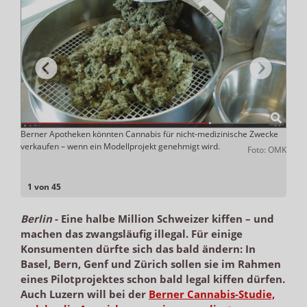
Berner Apotheken könnten Cannabis für nicht-medizinische Zwecke
In de
verkaufen – wenn ein Modellprojekt genehmigt wird.
Seitd
: OMK
Foto: OMK
natür
1 von 45
Berlin
-
Eine halbe Million Schweizer kiffen – und
machen das zwangsläufig illegal. Für einige
Konsumenten dürfte sich das bald ändern: In
Basel, Bern, Genf und Zürich sollen sie im Rahmen
eines Pilotprojektes schon bald legal kiffen dürfen.
Auch Luzern will bei der
Berner Cannabis-Studie,