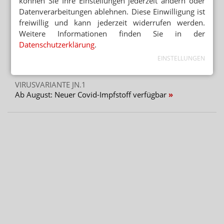
können Sie Ihre Einstellungen jederzeit ändern oder
Mehr aus Ressort
Datenverarbeitungen ablehnen. Diese Einwilligung ist
freiwillig und kann jederzeit widerrufen werden.
„AUFFÄLLIG HÖHERE FALLZAHLEN“
Weitere Informationen finden Sie in der
Corona: Sommerwelle ist da
Datenschutzerklärung
.
„PANDEMIE DER UNGEIMPFTEN“
EINSTELLUNGEN
RKI-Protokolle bringen Spahn unter Druck
VIRUSVARIANTE JN.1
Ab August: Neuer Covid-Impfstoff verfügbar