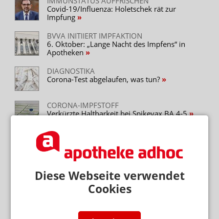
IMMUNSTATUS AUFFRISCHEN
Covid-19/Influenza: Holetschek rät zur
Impfung
BVVA INITIIERT IMPFAKTION
6. Oktober: „Lange Nacht des Impfens“ in
Apotheken
DIAGNOSTIKA
Corona-Test abgelaufen, was tun?
CORONA-IMPFSTOFF
Verkürzte Haltbarkeit bei Spikevax BA.4-5
Neuere Artikel zum Thema
GETEILTER PREIS
Chemie-Nobelpreis für Proteinforschung
Diese Webseite verwendet
Cookies
ZWEI US-AMERIKANER GEWINNEN
Medizin-Nobelpreis für microRNA-Entdeckung