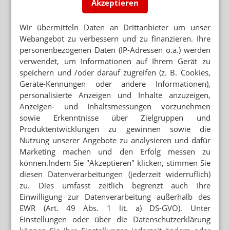
Akzeptieren
FACHLEUTE ENTSPANNT
Unbeabsichtigte Proteine durch mRNA-
Wir übermitteln Daten an Drittanbieter um unser
Impfung
Webangebot zu verbessern und zu finanzieren. Ihre
personenbezogenen Daten (IP-Adressen o.ä.) werden
COVID-19-IMMUNISIERUNG
verwendet, um Informationen auf Ihrem Gerät zu
Nobelpreis soll potenzielle Impflinge
überzeugen
speichern und /oder darauf zugreifen (z. B. Cookies,
Geräte-Kennungen oder andere Informationen),
personalisierte Anzeigen und Inhalte anzuzeigen,
Anzeigen- und Inhaltsmessungen vorzunehmen
Mehr zum Thema
sowie Erkenntnisse über Zielgruppen und
MUSKELVERLUST STATT TRAUMFIGUR
Produktentwicklungen zu gewinnen sowie die
Abnehmspritze: Testosteronmangel als Risiko
Nutzung unserer Angebote zu analysieren und dafür
Marketing machen und den Erfolg messen zu
RUND 120 WEITERE FÄLLE
können.Indem Sie "Akzeptieren" klicken, stimmen Sie
Verurteilter Pfleger: Staatsanwaltschaft ermittelt weiter
diesen Datenverarbeitungen (jederzeit widerruflich)
zu. Dies umfasst zeitlich begrenzt auch Ihre
Einwilligung zur Datenverarbeitung außerhalb des
KÜRZUNGEN FÜR PFLEGENDE ANGEHÖRIGE
EWR (Art. 49 Abs. 1 lit. a) DS-GVO). Unter
Rente, Pflege, Wahlen: Volles Programm im Herbst
Einstellungen oder über die Datenschutzerklärung