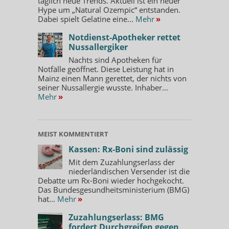
täglich neue Trends. Aktuell ist ein neuer
Hype um „Natural Ozempic“ entstanden.
Dabei spielt Gelatine eine...
Mehr
»
Notdienst-Apotheker rettet
Nussallergiker
Nachts sind Apotheken für
Notfälle geöffnet. Diese Leistung hat in
Mainz einen Mann gerettet, der nichts von
seiner Nussallergie wusste. Inhaber...
Mehr
»
MEIST KOMMENTIERT
Kassen: Rx-Boni sind zulässig
Mit dem Zuzahlungserlass der
niederländischen Versender ist die
Debatte um Rx-Boni wieder hochgekocht.
Das Bundesgesundheitsministerium (BMG)
hat...
Mehr
»
Zuzahlungserlass: BMG
fordert Durchgreifen gegen