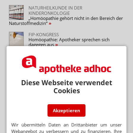
NATURHEILKUNDE IN DER
KINDERONKOLOGIE
„Homöopathie gehört nicht in den Bereich der
Naturstoffmedizin“
FIP-KONGRESS
Homöopathie: Apotheker sprechen sich
dagegen aus
ALTERNATIVMEDIZIN
Spiegel: Apotheken verdienen kräftig mit
Homöopathie
ALTERNATIVMEDIZIN
Diese Webseite verwendet
„Wir überreden keine Kunden zur
Homöopathie“
Cookies
APOTHEKERIN VERBANNT HOMÖOPATHIE
Nie wieder Globuli
Akzeptieren
Wir übermitteln Daten an Drittanbieter um unser
Neuere Artikel zum Thema
Webangebot zu verbessern und zu finanzieren. Ihre