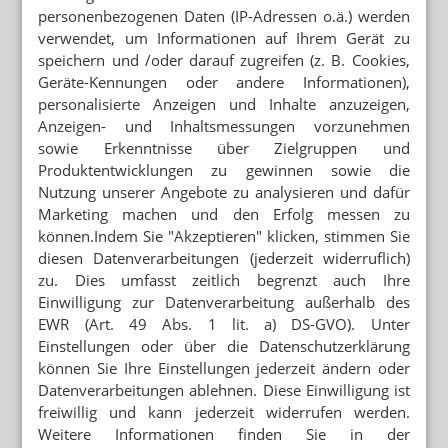
BAYERNWAHL
personenbezogenen Daten (IP-Adressen o.ä.) werden
CSU steht zur Homöopathie
verwendet, um Informationen auf Ihrem Gerät zu
speichern und /oder darauf zugreifen (z. B. Cookies,
BLOG UND BACHELOR-STUDIENGANG
Geräte-Kennungen oder andere Informationen),
Ex-DocMorris-Sprecher kämpft für
personalisierte Anzeigen und Inhalte anzuzeigen,
Homöopathie
Anzeigen- und Inhaltsmessungen vorzunehmen
ALTERNATIVMEDIZIN
sowie Erkenntnisse über Zielgruppen und
Homöopathie: Becker verteidigt
Produktentwicklungen zu gewinnen sowie die
Apothekenpflicht
Nutzung unserer Angebote zu analysieren und dafür
Marketing machen und den Erfolg messen zu
können.Indem Sie "Akzeptieren" klicken, stimmen Sie
diesen Datenverarbeitungen (jederzeit widerruflich)
Mehr zum Thema
zu. Dies umfasst zeitlich begrenzt auch Ihre
WEITER FLAUTE IN APOTHEKEN
Einwilligung zur Datenverarbeitung außerhalb des
Erstes Halbjahr: 7 Prozent weniger OTC-Packungen
EWR (Art. 49 Abs. 1 lit. a) DS-GVO). Unter
Einstellungen oder über die Datenschutzerklärung
TABAKENTWÖHNUNG
können Sie Ihre Einstellungen jederzeit ändern oder
FAQ: Nikotin auf Rezept
Datenverarbeitungen ablehnen. Diese Einwilligung ist
freiwillig und kann jederzeit widerrufen werden.
AUGENMEDIKAMENTE
Lohnhersteller baut Werk für Théa
Weitere Informationen finden Sie in der