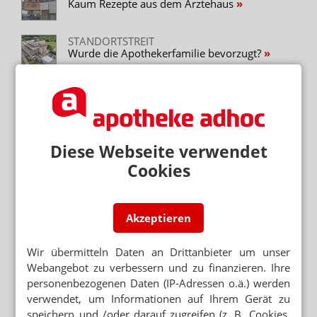
Kaum Rezepte aus dem Ärztehaus
STANDORTSTREIT
Wurde die Apothekerfamilie bevorzugt?
APOTHEKENKOOPERATIONEN
Apotheker wollen easy-Konkurrenz verhindern
SELBSTSTÄNDIG MIT 30
Diese Webseite verwendet
„Das Beste aus Deutschlands Apotheken“
Cookies
FULDA
Apothekenpächter mit 28
Akzeptieren
APORETRO
Wir übermitteln Daten an Drittanbieter um unser
Nach Schimmelfall: Aufsicht besucht alle
Apotheken
Webangebot zu verbessern und zu finanzieren. Ihre
personenbezogenen Daten (IP-Adressen o.ä.) werden
verwendet, um Informationen auf Ihrem Gerät zu
speichern und /oder darauf zugreifen (z. B. Cookies,