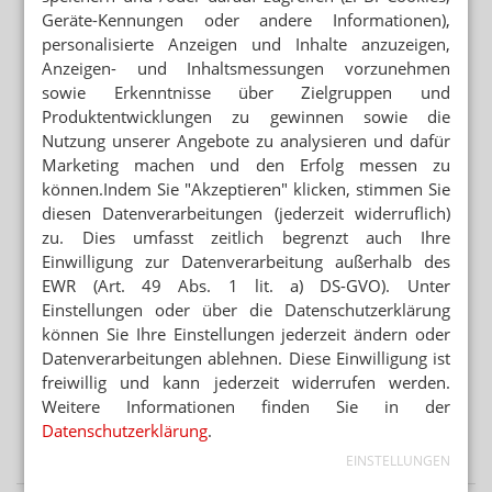
Mehr zum Thema
Geräte-Kennungen oder andere Informationen),
RETTUNGSDIENST STATT ANTIHISTAMINIKA
personalisierte Anzeigen und Inhalte anzuzeigen,
Notdienst-Apotheker rettet Nussallergiker
Anzeigen- und Inhaltsmessungen vorzunehmen
sowie Erkenntnisse über Zielgruppen und
ANTRAG ABGELEHNT
Produktentwicklungen zu gewinnen sowie die
Grüne: Apotheken sollen Klimaanlagen abgeben
Nutzung unserer Angebote zu analysieren und dafür
Marketing machen und den Erfolg messen zu
WEGEN GKV-SPARPAKET
können.Indem Sie "Akzeptieren" klicken, stimmen Sie
Zuzahlung: Neuer Abda-Handzettel
diesen Datenverarbeitungen (jederzeit widerruflich)
zu. Dies umfasst zeitlich begrenzt auch Ihre
Mehr aus Ressort
Einwilligung zur Datenverarbeitung außerhalb des
EWR (Art. 49 Abs. 1 lit. a) DS-GVO). Unter
GESETZGEBER MUSS HANDELN
Einstellungen oder über die Datenschutzerklärung
Urteil verbietet Rezepturen im Sprechstundenbedarf
können Sie Ihre Einstellungen jederzeit ändern oder
„AUTOMATISIERTE AUSGABESTATIONEN“
Datenverarbeitungen ablehnen. Diese Einwilligung ist
Automat statt Apotheke: Ausnahme für Versender
freiwillig und kann jederzeit widerrufen werden.
Weitere Informationen finden Sie in der
WEITER FLAUTE IN APOTHEKEN
Datenschutzerklärung
.
Erstes Halbjahr: 7 Prozent weniger OTC-Packungen
EINSTELLUNGEN