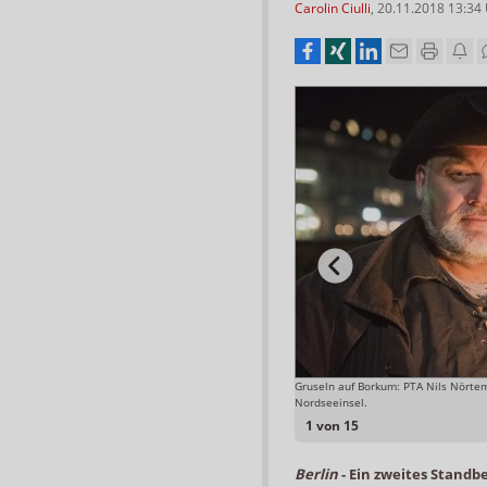
Carolin Ciulli
,
20.11.2018 13:34
ngen pro Tag an – wenn es der Job zulässt. Normal seien
Gruseln auf Borkum: PTA Nils Nörtem
Nordseeinsel.
Foto: Watthanse
1 von 15
Berlin
-
Ein zweites Standb