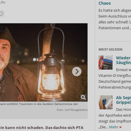
Uhr
Chaos
Es hatte sich abge
beim Ausschluss v
alles sehr schnell
Patientinnen und..
MEIST GELESEN
Wieder 
Säuglin
Erneut w
Vitamin-D-Vergiftu
Deutschland gemel
Fehlverabreichung 
Ab Sep
Grippe
ann entführt Touristen in die dunklen Geheimnisse der
Nörtemann war zehn Jahre auf 
Heimatinsel zog.
Das Hon
Foto: Leif Neugebohrn
der Apotheke wir
steigt das Impfhon
„Die...
Mehr
»
ein kann nicht schaden. Das dachte sich PTA