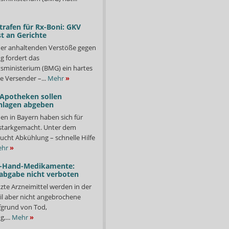
trafen für Rx-Boni: GKV
t an Gerichte
er anhaltenden Verstöße gegen
g fordert das
ministerium (BMG) ein hartes
e Versender –...
Mehr
»
 Apotheken sollen
nlagen abgeben
en in Bayern haben sich für
starkgemacht. Unter dem
ucht Abkühlung – schnelle Hilfe
hr
»
-Hand-Medikamente:
abgabe nicht verboten
te Arzneimittel werden in der
il aber nicht angebrochene
fgrund von Tod,
,...
Mehr
»