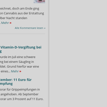
zeichnet, doch am Ende ging
on Cannabis aus der Erstattung
: Über Nacht standen
.
Mehr
»
Alle Kommentare lesen
»
Vitamin-D-Vergiftung bei
g
urde im Juli eine schwere
ng bei einem Säugling in
det. Grund hierfür war eine
eines...
Mehr
»
tember: 11 Euro für
impfung
dem Festland in Apotheken tätig, bevor er wieder auf seine
Seit 2009 ist er nebenbe
Schauergeschichten run
orar für Grippeimpfungen in
Foto: Watthanse
d angehoben. Ab September
orar um 3 Prozent auf 11 Euro.