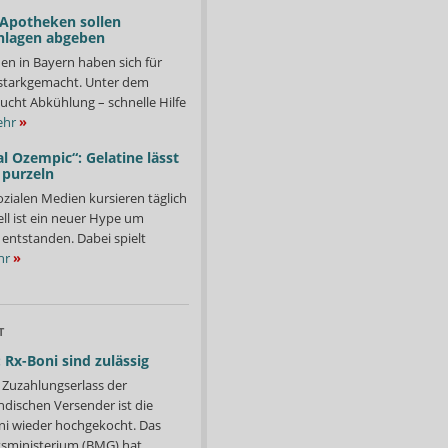
 Apotheken sollen
nlagen abgeben
en in Bayern haben sich für
starkgemacht. Unter dem
ucht Abkühlung – schnelle Hilfe
hr
»
l Ozempic“: Gelatine lässt
 purzeln
ozialen Medien kursieren täglich
ll ist ein neuer Hype um
entstanden. Dabei spielt
hr
»
T
 Rx-Boni sind zulässig
Zuzahlungserlass der
ndischen Versender ist die
i wieder hochgekocht. Das
ministerium (BMG) hat...