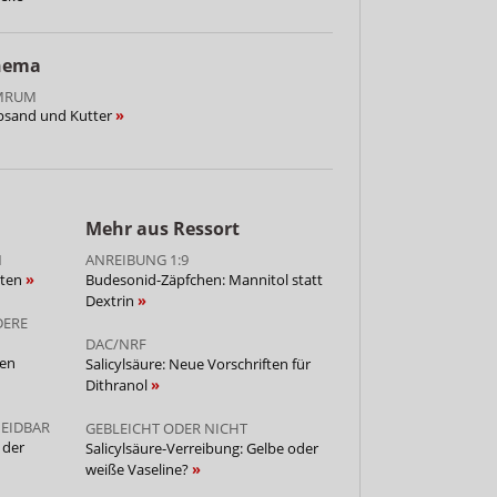
Thema
AMRUM
psand und Kutter
Mehr aus Ressort
N
ANREIBUNG 1:9
iten
Budesonid-Zäpfchen: Mannitol statt
Dextrin
DERE
DAC/NRF
ken
Salicylsäure: Neue Vorschriften für
Dithranol
MEIDBAR
GEBLEICHT ODER NICHT
 der
Salicylsäure-Verreibung: Gelbe oder
weiße Vaseline?