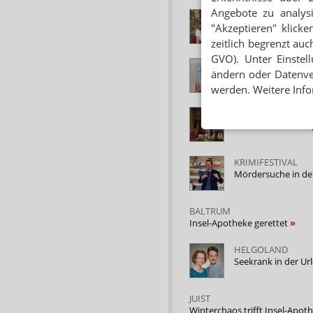
Angebote zu analys
ROTHENFELS
Märchen aus der 
"Akzeptieren" klicke
zeitlich begrenzt auc
GVO). Unter Einstel
BUCHVORSTELLU
ändern oder Datenver
Märchen vom Apo
werden. Weitere Info
HAMBURG DUNG
Gruseldrama mit A
KRIMIFESTIVAL
Mördersuche in d
BALTRUM
Insel-Apotheke gerettet
HELGOLAND
Seekrank in der U
JUIST
Winterchaos trifft Insel-Apot