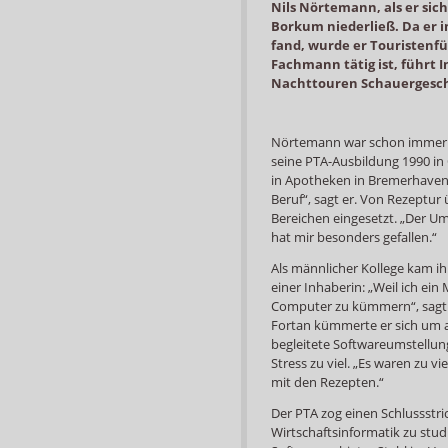
Nils Nörtemann, als er sich
Borkum niederließ. Da er in
fand, wurde er Touristenfüh
Fachmann tätig ist, führt 
Nachttouren Schauergeschic
Nörtemann war schon immer n
seine PTA-Ausbildung 1990 in
in Apotheken in Bremerhaven
Beruf“, sagt er. Von Rezeptur
Bereichen eingesetzt. „Der U
hat mir besonders gefallen.“
Als männlicher Kollege kam ih
einer Inhaberin: „Weil ich ei
Computer zu kümmern“, sagt er
Fortan kümmerte er sich um a
begleitete Softwareumstellun
Stress zu viel. „Es waren zu v
mit den Rezepten.“
Der PTA zog einen Schlussstric
Wirtschaftsinformatik zu stud