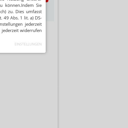
zu können.Indem Sie
s zum Newsletter &
ich) zu. Dies umfasst
Datenschutz
 49 Abs. 1 lit. a) DS-
stellungen jederzeit
 jederzeit widerrufen
EINSTELLUNGEN