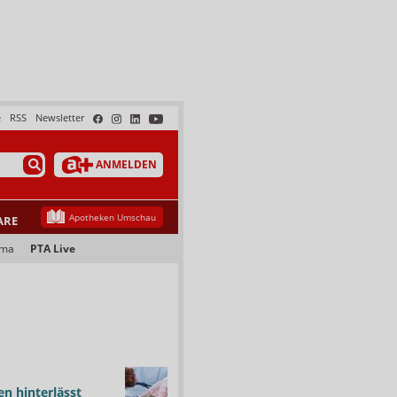
e
RSS
Newsletter
ANMELDEN
Apotheken Umschau
ARE
ama
PTA Live
n hinterlässt