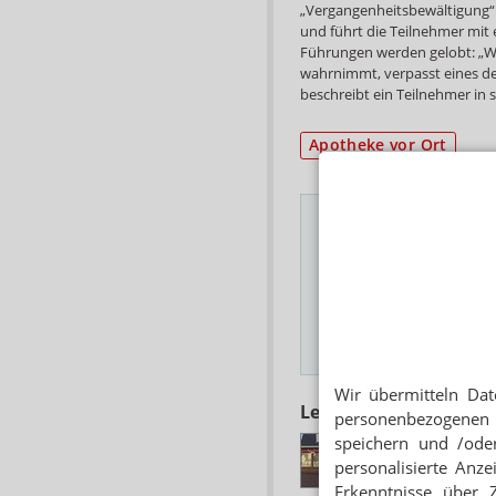
„Vergangenheitsbewältigung“ 
und führt die Teilnehmer mit 
Führungen werden gelobt: „We
wahrnimmt, verpasst eines de
beschreibt ein Teilnehmer in 
Apotheke vor Ort
Das Wichtigste des
E-MAIL ADRESSE
Hinweis
Wir übermitteln Dat
Lesen Sie auch
personenbezogenen 
speichern und /oder
SOMMERREISE
Neue Apotheke Bo
personalisierte Anz
Erkenntnisse über 