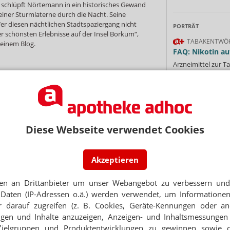
schlüpft Nörtemann in ein historisches Gewand
einer Sturmlaterne durch die Nacht. Seine
r diesen nächtlichen Stadtspaziergang nicht
PORTRÄT
r schönsten Erlebnisse auf der Insel Borkum“,
TABAKENTWÖ
seinem Blog.
FAQ: Nikotin au
Arzneimittel zur
werden von den Ka
Verordnungsfähig s
verschreibungspfli
Mehr
»
NEWSLETTER
 Tages direkt in Ihr Postfach. Kostenlos!
Diese Webseite verwendet Cookies
Jetzt
abonnieren
Akzeptieren
 zum Newsletter & Datenschutz
Ne
en an Drittanbieter um unser Webangebot zu verbessern und 
Daten (IP-Adressen o.ä.) werden verwendet, um Informationen
E-MAIL ADRESS
 darauf zugreifen (z. B. Cookies, Geräte-Kennungen oder an
rkum: Vom Fischladen zur Apotheke
eigen und Inhalte anzuzeigen, Anzeigen- und Inhaltsmessung
Jet
Zielgruppen und Produktentwicklungen zu gewinnen sowie 