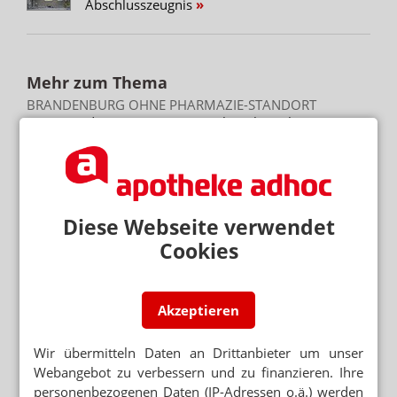
Abschlusszeugnis
Mehr zum Thema
BRANDENBURG OHNE PHARMAZIE-STANDORT
Neuer Medizin-Campus – weiterhin ohne Pharmazeuten
PRAKTIKUM STARTET
PTA-Schule feiert Abschluss mit Grillparty
Diese Webseite verwendet
ABSCHLUSS MIT BESTNOTE
Cookies
Top-PKA bereichert Apotheke
Mehr aus Ressort
Akzeptieren
ANREIBUNG 1:9
Budesonid-Zäpfchen: Mannitol statt Dextrin
Wir übermitteln Daten an Drittanbieter um unser
Webangebot zu verbessern und zu finanzieren. Ihre
DAC/NRF
personenbezogenen Daten (IP-Adressen o.ä.) werden
Salicylsäure: Neue Vorschriften für Dithranol