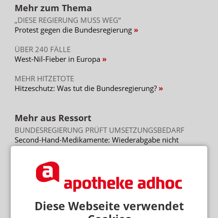
Mehr zum Thema
„DIESE REGIERUNG MUSS WEG“
Protest gegen die Bundesregierung
ÜBER 240 FÄLLE
West-Nil-Fieber in Europa
MEHR HITZETOTE
Hitzeschutz: Was tut die Bundesregierung?
Mehr aus Ressort
BUNDESREGIERUNG PRÜFT UMSETZUNGSBEDARF
Second-Hand-Medikamente: Wiederabgabe nicht
verboten
BERATUNG ZU ABNEHMMITTELN
Preis: Semaglutid nur aus der Apotheke
KRITIK AN GESETZGEBUNGSVERFAHREN
Diese Webseite verwendet
Länder verärgert über Hauruck-Sparpaket