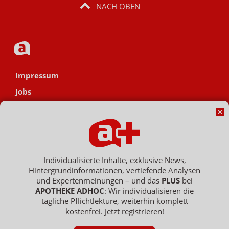
NACH OBEN
Impressum
Jobs
Datenschutz
AGB
Netiquette
Hinweisgebersystem
Individualisierte Inhalte, exklusive News,
Hintergrundinformationen, vertiefende Analysen
Vertrag widerrufen
und Expertenmeinungen – und das
PLUS
bei
APOTHEKE ADHOC
: Wir individualisieren die
tägliche Pflichtlektüre, weiterhin komplett
kostenfrei. Jetzt registrieren!
Copyright © 2007 - 2026 , APOTHEKE ADHOC ist ein Dienst der ELPATO
Medien GmbH / Franz-Ehrlich-Str. 12 / 12489 Berlin