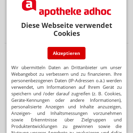
Ab BMI von 35: Lilly-Chef fordert Erstattung von
Mounjaro
OSTDEUTSCHLAND IN DEN BLICK NEHMEN
Diese Webseite verwendet
Kretschmer: „Brauchen Gesamtkonzept für Rente und
Cookies
Pflege“
Akzeptieren
Wir übermitteln Daten an Drittanbieter um unser
Webangebot zu verbessern und zu finanzieren. Ihre
personenbezogenen Daten (IP-Adressen o.ä.) werden
verwendet, um Informationen auf Ihrem Gerät zu
speichern und /oder darauf zugreifen (z. B. Cookies,
Geräte-Kennungen oder andere Informationen),
personalisierte Anzeigen und Inhalte anzuzeigen,
Anzeigen- und Inhaltsmessungen vorzunehmen
sowie Erkenntnisse über Zielgruppen und
Produktentwicklungen zu gewinnen sowie die
Nutzung unserer Angebote zu analysieren und dafür