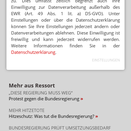
zu. Dies umfasst zeitlich begrenzt auch Ihre
Einwilligung zur Datenverarbeitung außerhalb des
EWR (Art. 49 Abs. 1 lit. a) DS-GVO). Unter
Mehr zum Thema
Einstellungen oder über die Datenschutzerklärung
können Sie Ihre Einstellungen jederzeit ändern oder
WEITER FLAUTE IN APOTHEKEN
Erstes Halbjahr: 7 Prozent weniger OTC-Packungen
Datenverarbeitungen ablehnen. Diese Einwilligung ist
freiwillig und kann jederzeit widerrufen werden.
TABAKENTWÖHNUNG
Weitere Informationen finden Sie in der
FAQ: Nikotin auf Rezept
Datenschutzerklärung
.
EINSTELLUNGEN
AUGENMEDIKAMENTE
Lohnhersteller baut Werk für Théa
Mehr aus Ressort
„DIESE REGIERUNG MUSS WEG“
Protest gegen die Bundesregierung
MEHR HITZETOTE
Hitzeschutz: Was tut die Bundesregierung?
BUNDESREGIERUNG PRÜFT UMSETZUNGSBEDARF