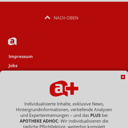
NACH OBEN
Impressum
Jobs
Datenschutz
AGB
Netiquette
Hinweisgebersystem
Individualisierte Inhalte, exklusive News,
Hintergrundinformationen, vertiefende Analysen
Vertrag widerrufen
und Expertenmeinungen – und das
PLUS
bei
APOTHEKE ADHOC
: Wir individualisieren die
tägliche Pflichtlektüre, weiterhin komplett