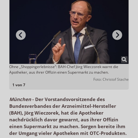
ld
Ohne „Shoppingerlebnisse“: BAH-Chef Jörg Wieczorek warnt die
Dank
Apotheker, aus ihrer Offizin einen Supermarkt zu machen.
bedan
Stache
Foto: Christof Stache
1 von 7
München
-
Der Vorstandsvorsitzende des
Bundesverbandes der Arzneimittel-Hersteller
(BAH), Jörg Wieczorek, hat die Apotheker
nachdrücklich davor gewarnt, aus ihrer Offizin
einen Supermarkt zu machen. Sorgen bereite ihm
der Umgang vieler Apotheken mit OTC-Produkten.