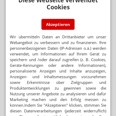
Diese Webseite verwendet
Gröhe kommt mit Geschenk zum DAT
Cookies
DEUTSCHER APOTHEKERTAG
Dünnes Antragsbuch: Sinkende
Qualbeteiligung
Akzeptieren
Wir übermitteln Daten an Drittanbieter um unser
Neuere Artikel zum Thema
Webangebot zu verbessern und zu finanzieren. Ihre
EXPOPHARM
personenbezogenen Daten (IP-Adressen o.ä.) werden
Was Apotheker von Air Berlin lernen können
verwendet, um Informationen auf Ihrem Gerät zu
speichern und /oder darauf zugreifen (z. B. Cookies,
Geräte-Kennungen oder andere Informationen),
PHARMALOBBY
Reinert wird BAH-Abteilungsleiter
personalisierte Anzeigen und Inhalte anzuzeigen,
Anzeigen- und Inhaltsmessungen vorzunehmen
sowie Erkenntnisse über Zielgruppen und
EXPOPHARM
Produktentwicklungen zu gewinnen sowie die
Kleiner Pieks für Becker
Nutzung unserer Angebote zu analysieren und dafür
Marketing machen und den Erfolg messen zu
EXPOPHARM
können.Indem Sie "Akzeptieren" klicken, stimmen Sie
BPI: Mea culpa, Apotheker
diesen Datenverarbeitungen (jederzeit widerruflich)