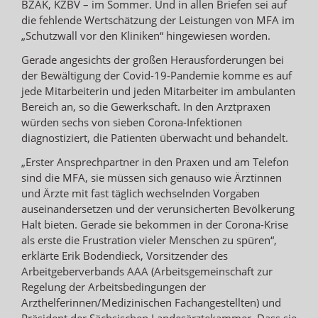
BZÄK, KZBV – im Sommer. Und in allen Briefen sei auf
die fehlende Wertschätzung der Leistungen von MFA im
„Schutzwall vor den Kliniken“ hingewiesen worden.
Gerade angesichts der großen Herausforderungen bei
der Bewältigung der Covid-19-Pandemie komme es auf
jede Mitarbeiterin und jeden Mitarbeiter im ambulanten
Bereich an, so die Gewerkschaft. In den Arztpraxen
würden sechs von sieben Corona-Infektionen
diagnostiziert, die Patienten überwacht und behandelt.
„Erster Ansprechpartner in den Praxen und am Telefon
sind die MFA, sie müssen sich genauso wie Ärztinnen
und Ärzte mit fast täglich wechselnden Vorgaben
auseinandersetzen und der verunsicherten Bevölkerung
Halt bieten. Gerade sie bekommen in der Corona-Krise
als erste die Frustration vieler Menschen zu spüren“,
erklärte Erik Bodendieck, Vorsitzender des
Arbeitgeberverbands AAA (Arbeitsgemeinschaft zur
Regelung der Arbeitsbedingungen der
Arzthelferinnen/Medizinischen Fachangestellten) und
Präsident der Sächsischen Landesärztekammer. Dass sie