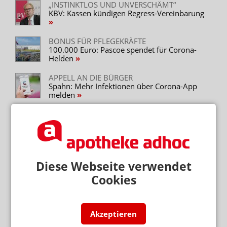
„INSTINKTLOS UND UNVERSCHÄMT“
KBV: Kassen kündigen Regress-Vereinbarung
BONUS FÜR PFLEGEKRÄFTE
100.000 Euro: Pascoe spendet für Corona-
Helden
APPELL AN DIE BÜRGER
Spahn: Mehr Infektionen über Corona-App
melden
Mehr zum Thema
NICHT NUR ANGESTELLTENVERHÄLTNIS
Medizinstudenten wollen eigene Praxis
Diese Webseite verwendet
Cookies
KLIMARESILIENTES GESUNDHEITSWESEN
Hitzewellen: Ärzte fordern verbindliche Maßnahmen
KASSENÄRZTE FORDERN PRÄVENTIONSOFFENSIVE
Akzeptieren
Alkohol und Tabak: Staat sollte ordentlich zulangen