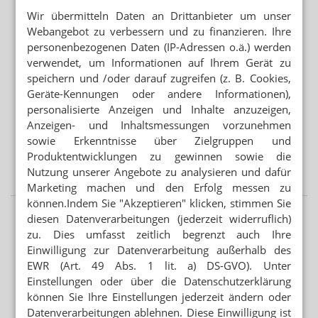
Wir übermitteln Daten an Drittanbieter um unser
Webangebot zu verbessern und zu finanzieren. Ihre
Mehr aus Ressort
personenbezogenen Daten (IP-Adressen o.ä.) werden
„DIESE REGIERUNG MUSS WEG“
verwendet, um Informationen auf Ihrem Gerät zu
Protest gegen die Bundesregierung
speichern und /oder darauf zugreifen (z. B. Cookies,
Geräte-Kennungen oder andere Informationen),
MEHR HITZETOTE
personalisierte Anzeigen und Inhalte anzuzeigen,
Hitzeschutz: Was tut die Bundesregierung?
Anzeigen- und Inhaltsmessungen vorzunehmen
BUNDESREGIERUNG PRÜFT UMSETZUNGSBEDARF
sowie Erkenntnisse über Zielgruppen und
Second-Hand-Medikamente: Wiederabgabe nicht
Produktentwicklungen zu gewinnen sowie die
verboten
Nutzung unserer Angebote zu analysieren und dafür
Marketing machen und den Erfolg messen zu
können.Indem Sie "Akzeptieren" klicken, stimmen Sie
diesen Datenverarbeitungen (jederzeit widerruflich)
zu. Dies umfasst zeitlich begrenzt auch Ihre
Einwilligung zur Datenverarbeitung außerhalb des
EWR (Art. 49 Abs. 1 lit. a) DS-GVO). Unter
Einstellungen oder über die Datenschutzerklärung
können Sie Ihre Einstellungen jederzeit ändern oder
Datenverarbeitungen ablehnen. Diese Einwilligung ist