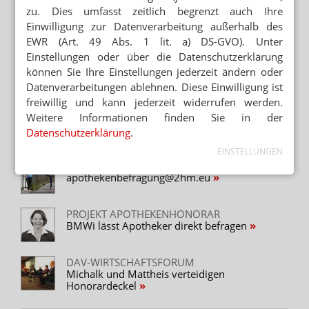
zu. Dies umfasst zeitlich begrenzt auch Ihre
APOTHEKENHONORAR
Einwilligung zur Datenverarbeitung außerhalb des
2hm will Rezepturprofil
EWR (Art. 49 Abs. 1 lit. a) DS-GVO). Unter
Einstellungen oder über die Datenschutzerklärung
APOTHEKENHONORAR
können Sie Ihre Einstellungen jederzeit ändern oder
2hm: Apotheker können Einfluss nehmen
Datenverarbeitungen ablehnen. Diese Einwilligung ist
freiwillig und kann jederzeit widerrufen werden.
Weitere Informationen finden Sie in der
APOTHEKENHONORAR
ABDA wusste von nichts
Datenschutzerklärung
.
EINSTELLUNGEN
APOTHEKENHONORAR
apothekenbefragung@2hm.eu
PROJEKT APOTHEKENHONORAR
BMWi lässt Apotheker direkt befragen
DAV-WIRTSCHAFTSFORUM
Michalk und Mattheis verteidigen
Honorardeckel