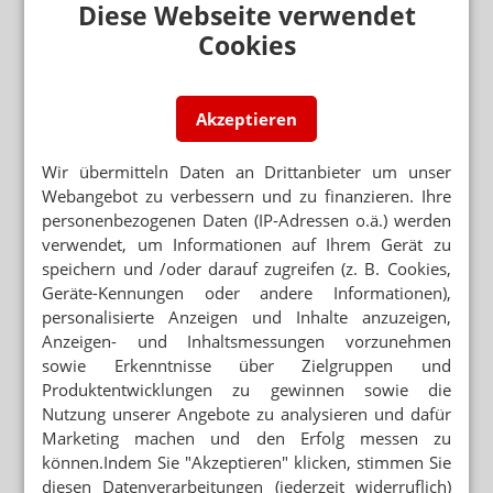
Diese Webseite verwendet
APOTHEKENHONORAR
ABDA verzichtet auf höheres Fixum
Cookies
APOTHEKENHONORAR
Zahlenkrieg um Apotheken
Akzeptieren
Wir übermitteln Daten an Drittanbieter um unser
Neuere Artikel zum Thema
Webangebot zu verbessern und zu finanzieren. Ihre
APOTHEKENHONORAR
personenbezogenen Daten (IP-Adressen o.ä.) werden
Wirtschaftsausschuss befragt 2hm-Gutachterin
verwendet, um Informationen auf Ihrem Gerät zu
speichern und /oder darauf zugreifen (z. B. Cookies,
Geräte-Kennungen oder andere Informationen),
BMWI-GUTACHTEN
Apothekenhonorar: Zwei Milliarden Euro zu
personalisierte Anzeigen und Inhalte anzuzeigen,
viel
Anzeigen- und Inhaltsmessungen vorzunehmen
sowie Erkenntnisse über Zielgruppen und
APOTHEKENVERGÜTUNG
Produktentwicklungen zu gewinnen sowie die
Honorargutachten erst nach der Wahl
Nutzung unserer Angebote zu analysieren und dafür
Marketing machen und den Erfolg messen zu
2HM-BEFRAGUNG
können.Indem Sie "Akzeptieren" klicken, stimmen Sie
1000 Apotheker haben mitgemacht
diesen Datenverarbeitungen (jederzeit widerruflich)