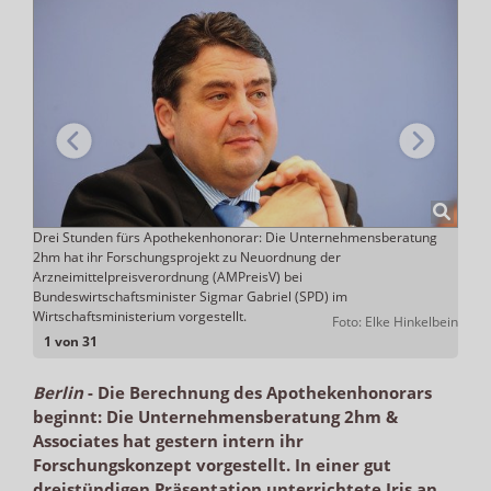
n
Drei Stunden fürs Apothekenhonorar: Die Unternehmensberatung
Iris 
 dem
2hm hat ihr Forschungsprojekt zu Neuordnung der
Proje
Arzneimittelpreisverordnung (AMPreisV) bei
Änder
ADHOC
Bundeswirtschaftsminister Sigmar Gabriel (SPD) im
gereg
Wirtschaftsministerium vorgestellt.
Foto: Elke Hinkelbein
1 von 31
Berlin
-
Die Berechnung des Apothekenhonorars
beginnt: Die Unternehmensberatung 2hm &
Associates hat gestern intern ihr
Forschungskonzept vorgestellt. In einer gut
dreistündigen Präsentation unterrichtete Iris an