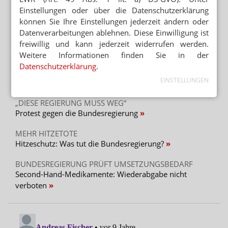
BERATUNG ZU ABNEHMMITTELN
Einstellungen oder über die Datenschutzerklärung
Preis: Semaglutid nur aus der Apotheke
können Sie Ihre Einstellungen jederzeit ändern oder
Datenverarbeitungen ablehnen. Diese Einwilligung ist
PARTNER VON RX-PLATTFORMEN
freiwillig und kann jederzeit widerrufen werden.
Abnehmspritzen: Reimporteur spielt Versandapotheke
Weitere Informationen finden Sie in der
Datenschutzerklärung
.
EINSTELLUNGEN
Mehr aus Ressort
„DIESE REGIERUNG MUSS WEG“
Protest gegen die Bundesregierung
MEHR HITZETOTE
Hitzeschutz: Was tut die Bundesregierung?
BUNDESREGIERUNG PRÜFT UMSETZUNGSBEDARF
Second-Hand-Medikamente: Wiederabgabe nicht
verboten