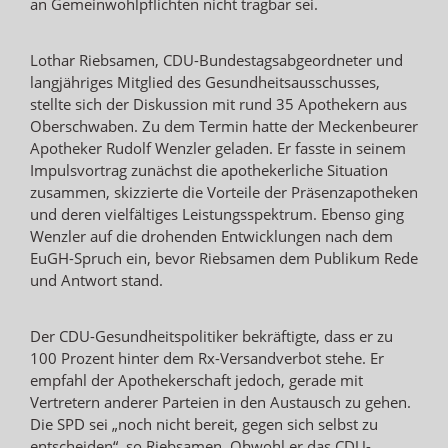
an Gemeinwohlpflichten nicht tragbar sei.
Lothar Riebsamen, CDU-Bundestagsabgeordneter und
langjähriges Mitglied des Gesundheitsausschusses,
stellte sich der Diskussion mit rund 35 Apothekern aus
Oberschwaben. Zu dem Termin hatte der Meckenbeurer
Apotheker Rudolf Wenzler geladen. Er fasste in seinem
Impulsvortrag zunächst die apothekerliche Situation
zusammen, skizzierte die Vorteile der Präsenzapotheken
und deren vielfältiges Leistungsspektrum. Ebenso ging
Wenzler auf die drohenden Entwicklungen nach dem
EuGH-Spruch ein, bevor Riebsamen dem Publikum Rede
und Antwort stand.
Der CDU-Gesundheitspolitiker bekräftigte, dass er zu
100 Prozent hinter dem Rx-Versandverbot stehe. Er
empfahl der Apothekerschaft jedoch, gerade mit
Vertretern anderer Parteien in den Austausch zu gehen.
Die SPD sei „noch nicht bereit, gegen sich selbst zu
entscheiden“, so Riebsamen. Obwohl er das CDU-