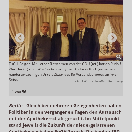
hrer
EuGH-Folgen: Mit Lothar Riebsamen von der CDU (mi.) hatten Rudolf
Was d
Wenzler (li.) und LAV-Vorstandsmitglied Andreas Buck (re.) einen
beide
hundertprozentigen Unterstützer des Rx-Versandverbotes an ihrer
Mast 
Seite.
pharm
Foto: LAV Baden-Württemberg
1 von 56
Berlin
-
Gleich bei mehreren Gelegenheiten haben
Politiker in den vergangenen Tagen den Austausch
mit der Apothekerschaft gesucht. Im Mittelpunkt
stand jeweils die Zukunft der niedergelassenen
Apotheke nach dem EuGH-Spruch. Die beiden SPD-