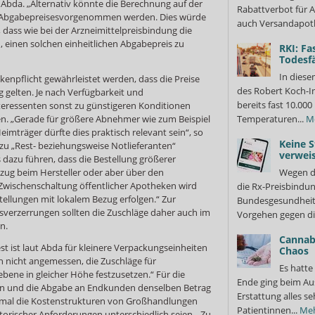
 Abda. „Alternativ könnte die Berechnung auf der
Rabattverbot für A
n Abgabepreisesvorgenommen werden. Dies würde
auch Versandapot
dass wie bei der Arzneimittelpreisbindung die
n, einen solchen einheitlichen Abgabepreis zu
RKI: Fa
Todesfä
In diese
npflicht gewährleistet werden, dass die Preise
des Robert Koch-In
gelten. Je nach Verfügbarkeit und
bereits fast 10.0
nteressenten sonst zu günstigeren Konditionen
len. „Gerade für größere Abnehmer wie zum Beispiel
Temperaturen...
M
mträger dürfte dies praktisch relevant sein“, so
Keine S
u „Rest- beziehungsweise Notlieferanten“
verweis
s dazu führen, dass die Bestellung größerer
zug beim Hersteller oder aber über den
Wegen d
 Zwischenschaltung öffentlicher Apotheken wird
die Rx-Preisbindun
stellungen mit lokalem Bezug erfolgen.“ Zur
Bundesgesundheits
erzerrungen sollten die Zuschläge daher auch im
Vorgehen gegen di
n.
Cannabi
st ist laut Abda für kleinere Verpackungseinheiten
Chaos
uch nicht angemessen, die Zuschläge für
Es hatte
ne in gleicher Höhe festzusetzen.“ Für die
Ende ging beim Au
ren und die Abgabe an Endkunden denselben Betrag
Erstattung alles s
zumal die Kostenstrukturen von Großhandlungen
Patientinnen...
Me
torischer Anforderungen unterschiedlich seien. „Zu