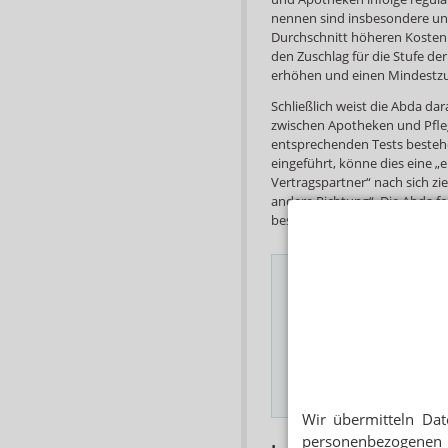
nennen sind insbesondere unt
Durchschnitt höheren Kosten 
den Zuschlag für die Stufe de
erhöhen und einen Mindestzus
Schließlich weist die Abda dar
zwischen Apotheken und Pfleg
entsprechenden Tests besteh
eingeführt, könne dies eine „
Vertragspartner“ nach sich zie
andere Richtung“. Die Abda f
bestehende Lieferverträge.
Das Wichtigste des
E-MAIL ADRESSE
Hinweis
Wir übermitteln Dat
personenbezogenen 