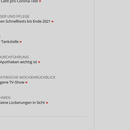
0 Cent pro Corona-Test
SER UND PFLEGE
nen Schnelltests bis Ende 2021
N
r Tankstelle
, DURCHFÜHRUNG
Apotheken wichtig ist
SATIRISCHE WOCHENRÜCKBLICK
igene TV-Show
AHMEN
Keine Lockerungen in Sicht