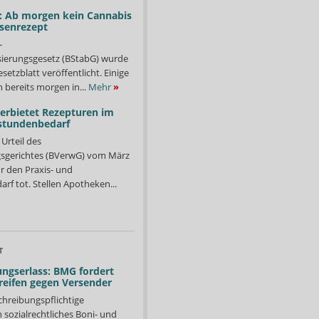
: Ab morgen kein Cannabis
ssenrezept
-
isierungsgesetz (BStabG) wurde
etzblatt veröffentlicht. Einige
 bereits morgen in...
Mehr
»
verbietet Rezepturen im
stundenbedarf
Urteil des
sgerichtes (BVerwG) vom März
r den Praxis- und
f tot. Stellen Apotheken...
T
ngserlass: BMG fordert
reifen gegen Versender
chreibungspflichtige
in sozialrechtliches Boni- und