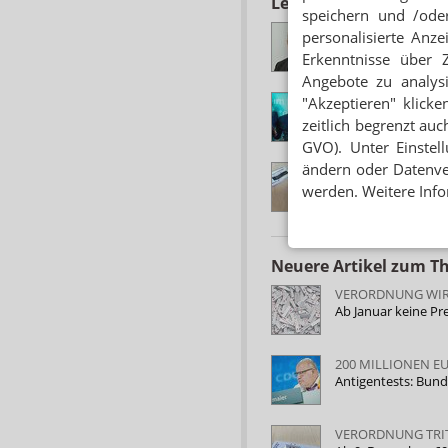
Lesen Sie auch
speichern und /oder
ANTIGENTESTS
personalisierte Anz
Hartmann: 60 Cent
Erkenntnisse über 
Angebote zu analys
WEGEN WUCHERPR
"Akzeptieren" klicke
40 Cent: BMG decke
zeitlich begrenzt auc
GVO). Unter Einstel
ändern oder Datenver
SO LÄUFT ES IN 
Antigentests: Engp
werden. Weitere Info
Neuere Artikel zum 
VERORDNUNG WI
Ab Januar keine Pr
200 MILLIONEN E
Antigentests: Bund
VERORDNUNG TRIT