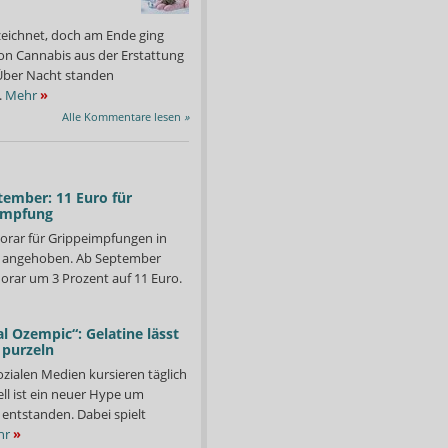
zeichnet, doch am Ende ging
on Cannabis aus der Erstattung
: Über Nacht standen
.
Mehr
»
Alle Kommentare lesen
»
tember: 11 Euro für
impfung
orar für Grippeimpfungen in
d angehoben. Ab September
orar um 3 Prozent auf 11 Euro.
l Ozempic“: Gelatine lässt
 purzeln
ozialen Medien kursieren täglich
ll ist ein neuer Hype um
entstanden. Dabei spielt
hr
»