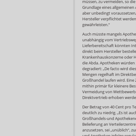
müssen, zu vermeiden, so die
Grundlage eines allgemeine
aber unbedingt voraussetzen, 
Hersteller verpflichtet werde
gewährleisten.“
Auch müsste mangels Apotheke
unabhängig vom Vertriebsweg 
Lieferbereitschaft könnten I
direkt beim Hersteller bestel
Krankenhauskonzerne oder Hei
die Abda. Apotheken würden z
degradiert: „De facto wird die
Mengen regelhaft im Direktbe
Großhandel laufen wird. Eine
mithin primär für kleinere Be
Vermeidung von Wettbewerbsv
Direktvertrieb erhoben werde
Der Betrag von 40 Cent pro Te
deutlich zu niedrig. „Es ist a
Großhandels-und Apothekenebe
Belieferung an Verteilerzent
anzusetzen, sei „unüblich“, 
und Apotheken infolge regula