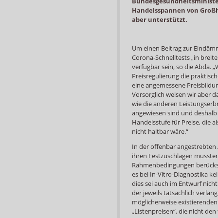
Bundesgesundheitsminister 
Handelsspannen von Großh
aber unterstützt.
Um einen Beitrag zur Eindäm
Corona-Schnelltests „in breit
verfügbar sein, so die Abda. „
Preisregulierung die praktisc
eine angemessene Preisbildun
Vorsorglich weisen wir aber d
wie die anderen Leistungserbr
angewiesen sind und deshalb 
Handelsstufe für Preise, die 
nicht haltbar wäre.“
In der offenbar angestrebten
ihren Festzuschlägen müssten
Rahmenbedingungen berücksich
es bei In-Vitro-Diagnostika ke
dies sei auch im Entwurf nicht
der jeweils tatsächlich verla
möglicherweise existierenden
„Listenpreisen“, die nicht de