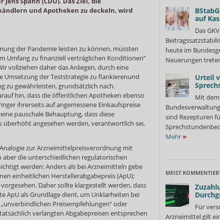
Jens Spahn (CDU). Das Ziel, die
ändlern und Apotheken zu deckeln, wird
BStabG
auf Ka
Das GKV
Beitragssatzstabil
mung der Pandemie leisten zu können, müssten
heute im Bundesges
em Umfang zu finanziell verträglichen Konditionen“
Neuerungen treten
Wir vollziehen daher das Anliegen, durch eine
he Umsetzung der Teststrategie zu flankierenund
Urteil 
Sprech
g zu gewährleisten, grundsätzlich nach.
arauf hin, dass die öffentlichen Apotheken ebenso
Mit dem 
inger ihrerseits auf angemessene Einkaufspreise
Bundesverwaltung
eine pauschale Behauptung, dass diese
sind Rezepturen fü
als überhöht angesehen werden, verantwortlich sei,
Sprechstundenbedar
Mehr
»
 Analogie zur Arzneimittelpreisverordnung mit
 aber die unterschiedlichen regulatorischen
tigt werden: Anders als bei Arzneimitteln gebe
MEIST KOMMENTIER
inen einheitlichen Herstellerabgabepreis (ApU);
 vorgesehen. Daher sollte klargestellt werden, dass
Zuzahlu
ngte ApU als Grundlage dient, um Unklarheiten bei
Durchg
 „unverbindlichen Preisempfehlungen“ oder
Für vers
n tatsächlich verlangten Abgabepreisen entsprechen
Arzneimittel gilt e