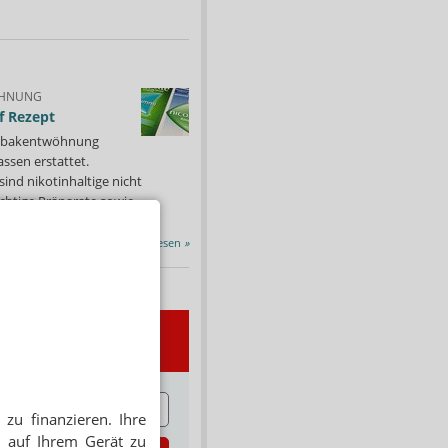
HNUNG
f Rezept
 Tabakentwöhnung
ssen erstattet.
ind nikotinhaltige nicht
chtige Präparate sowie...
Alle Porträts lesen
»
wsletter
E
zu finanzieren. Ihre
 auf Ihrem Gerät zu