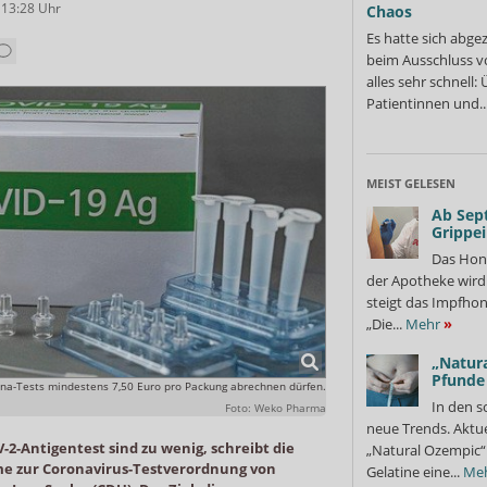
 13:28
Uhr
Chaos
Es hatte sich abge
beim Ausschluss v
alles sehr schnell
Patientinnen und..
MEIST GELESEN
Ab Sep
Grippe
Das Hon
der Apotheke wir
steigt das Impfhon
„Die...
Mehr
»
„Natura
Pfunde
ona-Tests mindestens 7,50 Euro pro Packung abrechnen dürfen.
In den s
Foto: Weko Pharma
neue Trends. Aktue
V-2-Antigentest sind zu wenig, schreibt die
„Natural Ozempic“ 
me zur Coronavirus-Testverordnung von
Gelatine eine...
Me