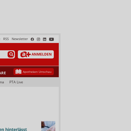
e
RSS
Newsletter
ANMELDEN
Apotheken Umschau
ARE
ma
PTA Live
n hinterlässt