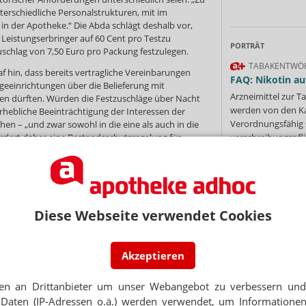
erschiedliche Personalstrukturen, mit im
in der Apotheke.“ Die Abda schlägt deshalb vor,
r Leistungserbringer auf 60 Cent pro Testzu
PORTRÄT
chlag von 7,50 Euro pro Packung festzulegen.
TABAKENTWÖ
af hin, dass bereits vertragliche Vereinbarungen
FAQ: Nikotin au
eeinrichtungen über die Belieferung mit
Arzneimittel zur
en dürften. Würden die Festzuschläge über Nacht
werden von den Ka
erhebliche Beeinträchtigung der Interessen der
Verordnungsfähig s
hen – „und zwar sowohl in die eine als auch in die
ordert daher eine Bestandsschutzregelung für
verschreibungspfli
Mehr
»
NEWSLETTER
Diese Webseite verwendet Cookies
 Tages direkt in Ihr Postfach. Kostenlos!
Ne
Jetzt
Akzeptieren
abonnieren
 zum Newsletter & Datenschutz
E-MAIL ADRESS
en an Drittanbieter um unser Webangebot zu verbessern und 
Daten (IP-Adressen o.ä.) werden verwendet, um Informationen