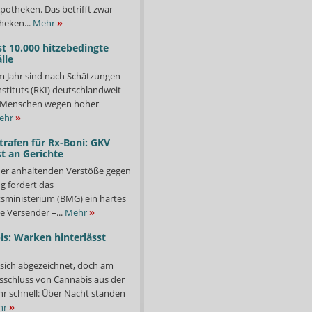
potheken. Das betrifft zwar
heken...
Mehr
»
st 10.000 hitzebedingte
lle
m Jahr sind nach Schätzungen
stituts (RKI) deutschlandweit
00 Menschen wegen hoher
ehr
»
trafen für Rx-Boni: GKV
t an Gerichte
er anhaltenden Verstöße gegen
g fordert das
ministerium (BMG) ein hartes
e Versender –...
Mehr
»
s: Warken hinterlässt
 sich abgezeichnet, doch am
sschluss von Cannabis aus der
ehr schnell: Über Nacht standen
hr
»