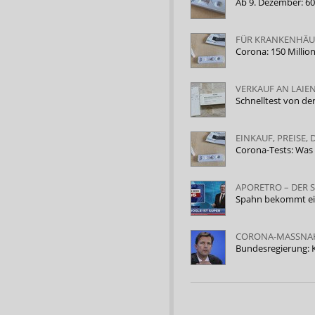
Ab 9. Dezember: 6
FÜR KRANKENHÄU
Corona: 150 Millio
VERKAUF AN LAIE
Schnelltest von de
EINKAUF, PREISE
Corona-Tests: Was 
APORETRO – DER 
Spahn bekommt e
CORONA-MASSN
Bundesregierung: 