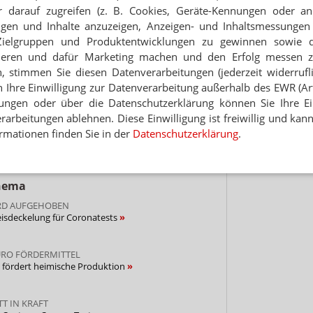
Jet
 darauf zugreifen (z. B. Cookies, Geräte-Kennungen oder an
eigen und Inhalte anzuzeigen, Anzeigen- und Inhaltsmessung
Hinwei
 statt 40 Cent
Zielgruppen und Produktentwicklungen zu gewinnen sowie 
ieren und dafür Marketing machen und den Erfolg messen 
EISEN
n, stimmen Sie diesen Datenverarbeitungen (jederzeit widerrufl
lt Spanne für Antigentests
h Ihre Einwilligung zur Datenverarbeitung außerhalb des EWR (Art.
lungen oder über die Datenschutzerklärung können Sie Ihre Ein
arbeitungen ablehnen. Diese Einwilligung ist freiwillig und kann
APOTHEKEN
ässe lassen Preise explodieren
rmationen finden Sie in der
Datenschutzerklärung
.
Thema
RD AUFGEHOBEN
eisdeckelung für Coronatests
URO FÖRDERMITTEL
 fördert heimische Produktion
T IN KRAFT