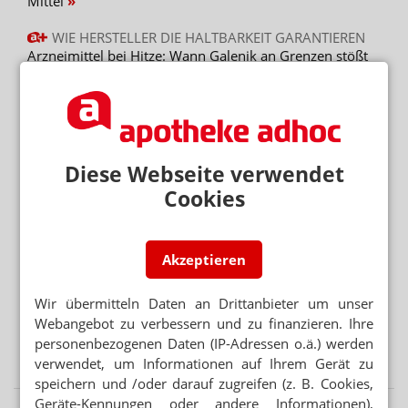
Mittel
WIE HERSTELLER DIE HALTBARKEIT GARANTIEREN
Arzneimittel bei Hitze: Wann Galenik an Grenzen stößt
FEHLERMELDUNG
„Zerstört“ laut Securpharm: Rückruf bei Sildenafil
Diese Webseite verwendet
Mehr aus Ressort
Cookies
SONNE STATT SUPPLEMENTE
Nicht alle Schwangeren brauchen Vitamin-D-Tabletten
Akzeptieren
SEMAGLUTID
Wegovy-Tablette ab September verfügbar
Wir übermitteln Daten an Drittanbieter um unser
Webangebot zu verbessern und zu finanzieren. Ihre
APP FÜR BRUSTKREBSPATIENTINNEN
personenbezogenen Daten (IP-Adressen o.ä.) werden
„Wie eine Ärztin in der Handtasche“
verwendet, um Informationen auf Ihrem Gerät zu
speichern und /oder darauf zugreifen (z. B. Cookies,
Geräte-Kennungen oder andere Informationen),