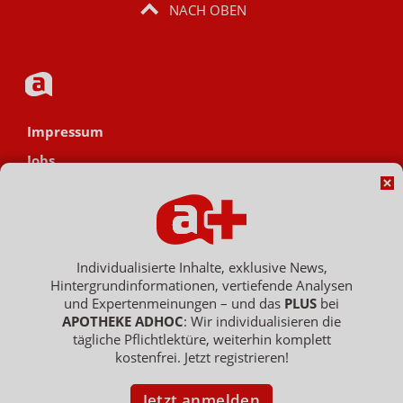
NACH OBEN
Impressum
Jobs
Datenschutz
AGB
Netiquette
Individualisierte Inhalte, exklusive News,
Hinweisgebersystem
Hintergrundinformationen, vertiefende Analysen
und Expertenmeinungen – und das
PLUS
bei
Vertrag widerrufen
APOTHEKE ADHOC
: Wir individualisieren die
tägliche Pflichtlektüre, weiterhin komplett
kostenfrei. Jetzt registrieren!
Copyright © 2007 - 2026 , APOTHEKE ADHOC ist ein Dienst der ELPATO
Medien GmbH / Franz-Ehrlich-Str. 12 / 12489 Berlin
Jetzt anmelden