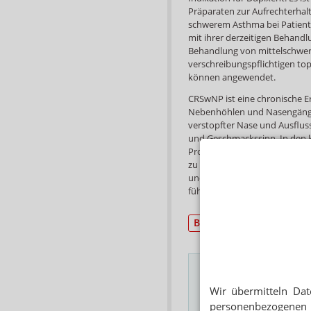
Präparaten zur Aufrechterha
schwerem Asthma bei Patiente
mit ihrer derzeitigen Behandlu
Behandlung von mittelschwerer
verschreibungspflichtigen top
können angewendet.
CRSwNP ist eine chronische E
Nebenhöhlen und Nasengänge
verstopfter Nase und Ausflu
und Geschmackssinn. In den 
Prozent der Patienten auch 
zu einem erhöhten Risiko fü
und einer erheblichen Beeint
führen.
BfArM/EMA/FDA
neu
Wir übermitteln Dat
Das Wichtigste des
personenbezogenen 