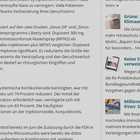
 verstopfte Nase zu verringern. Viele Patienten
Mehr
»
ikante Verbesserung ihres Geruchssinns
Grüne:
Klimaa
iert auf den zwei Studien „Sinus-24“ und „Sinus-
Die Grün
tudienprogramms Liberty sind. Dupixent 300 mg
mehr Hitzeschutz 
Mometasonfuroat-Nasenspray (MFNS) als
Motto „Bayern bra
ebo-Injektionen plus MFNS verglichen: Dupixent
für besonders...
Me
ymptome signifikant. Es reduzierte die Größe der
esserte die Verstopfung und den Geruchsverlust
Keine S
en Bedarf an chirurgischen Eingriffen und
verweis
n.
Wegen d
die Rx-Preisbindun
Bundesgesundheits
 systemische Kortikosteroide benötigten, war mit
Vorgehen gegen di
ebo um 74 Prozent reduziert. Der Anteil der
ation erforderlich war, verringerte sich mit
Million
cebo um 83 Prozent. Die häufigsten
KVen: 
en an der Injektionsstelle, Konjunktivitis,
Mit ihre
Hochrisiko-Immobi
mehrere Krankenka
ittel bereits im Juni die Zulassung durch die FDA in
Vereinigungen (KVe
nische Rhinosinusitis wäre bereits die dritte
ist außerdem in Kombination mit anderen