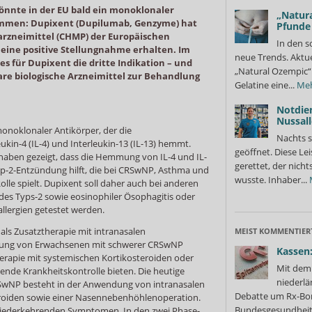
nnte in der EU bald ein monoklonaler
„Natura
ommen: Dupixent (Dupilumab, Genzyme) hat
Pfunde
rzneimittel (CHMP) der Europäischen
In den s
 eine positive Stellungnahme erhalten. Im
neue Trends. Aktue
es für Dupixent die dritte Indikation – und
„Natural Ozempic“ 
bare biologische Arzneimittel zur Behandlung
Gelatine eine...
Me
Notdie
Nussall
onoklonaler Antikörper, der die
Nachts s
ukin-4 (IL-4) und Interleukin-13 (IL-13) hemmt.
geöffnet. Diese Le
 haben gezeigt, dass die Hemmung von IL-4 und IL-
gerettet, der nicht
p-2-Entzündung hilft, die bei CRSwNP, Asthma und
wusste. Inhaber...
olle spielt. Dupixent soll daher auch bei anderen
es Typs-2 sowie eosinophiler Ösophagitis oder
lergien getestet werden.
ls Zusatztherapie mit intranasalen
MEIST KOMMENTIER
dlung von Erwachsenen mit schwerer CRSwNP
Kassen:
herapie mit systemischen Kortikosteroiden oder
Mit dem 
ende Krankheitskontrolle bieten. Die heutige
niederlä
wNP besteht in der Anwendung von intranasalen
Debatte um Rx-Bon
roiden sowie einer Nasennebenhöhlenoperation.
Bundesgesundheits
iederkehrenden Symptomen. In den zwei Phase-