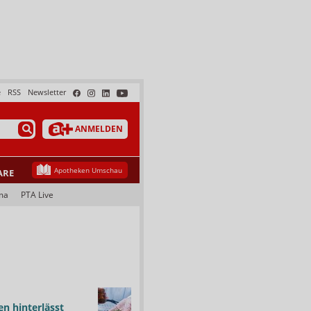
e
RSS
Newsletter
ANMELDEN
Apotheken Umschau
ARE
ma
PTA Live
n hinterlässt