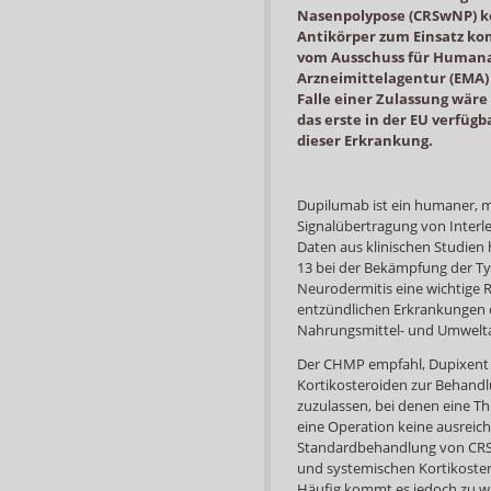
Nasenpolypose (CRSwNP) kö
Antikörper zum Einsatz k
vom Ausschuss für Humana
Arzneimittelagentur (EMA)
Falle einer Zulassung wäre 
das erste in der EU verfüg
dieser Erkrankung.
Dupilumab ist ein humaner, m
Signalübertragung von Interle
Daten aus klinischen Studien
13 bei der Bekämpfung der Ty
Neurodermitis eine wichtige R
entzündlichen Erkrankungen d
Nahrungsmittel- und Umweltal
Der CHMP empfahl, Dupixent a
Kortikosteroiden zur Behan
zuzulassen, bei denen eine T
eine Operation keine ausreich
Standardbehandlung von CRS
und systemischen Kortikoste
Häufig kommt es jedoch zu w