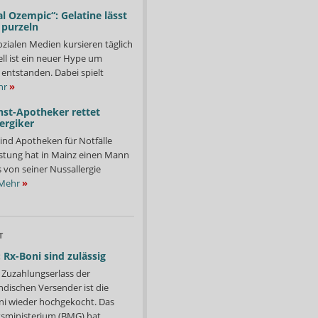
l Ozempic“: Gelatine lässt
 purzeln
ozialen Medien kursieren täglich
ll ist ein neuer Hype um
entstanden. Dabei spielt
hr
»
nst-Apotheker rettet
ergiker
ind Apotheken für Notfälle
istung hat in Mainz einen Mann
s von seiner Nussallergie
Mehr
»
T
 Rx-Boni sind zulässig
Zuzahlungserlass der
ndischen Versender ist die
i wieder hochgekocht. Das
ministerium (BMG) hat...