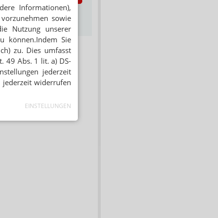
dere Informationen),
s zum Newsletter &
en vorzunehmen sowie
Datenschutz
die Nutzung unserer
zu können.Indem Sie
ich) zu. Dies umfasst
 49 Abs. 1 lit. a) DS-
stellungen jederzeit
 jederzeit widerrufen
EINSTELLUNGEN