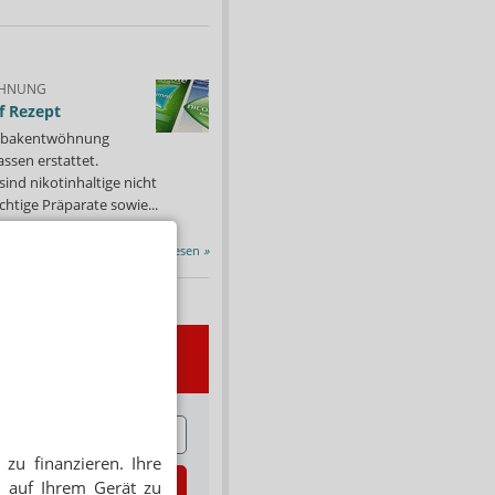
HNUNG
f Rezept
 Tabakentwöhnung
ssen erstattet.
ind nikotinhaltige nicht
chtige Präparate sowie...
Alle Porträts lesen
»
wsletter
E
zu finanzieren. Ihre
zt abonnieren
 auf Ihrem Gerät zu