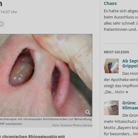
n
Chaos
Es hatte sich abge
 14:37
Uhr
beim Ausschluss v
alles sehr schnell
Patientinnen und..
MEIST GELESEN
Ab Sep
Grippe
Das Hon
der Apotheke wir
steigt das Impfhon
„Die...
Mehr
»
Grüne:
Klimaa
Die Grün
tztherapie mit intranasalen Kortikosteroiden zur Behandlung
mehr Hitzeschutz 
NP zuzulassen.
Foto: Science Photo Library
Motto „Bayern bra
für besonders...
Me
 chronischen Rhinosinusitis mit