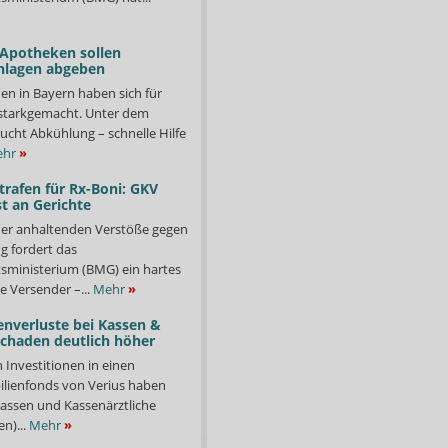
 Apotheken sollen
nlagen abgeben
en in Bayern haben sich für
starkgemacht. Unter dem
ucht Abkühlung – schnelle Hilfe
hr
»
trafen für Rx-Boni: GKV
t an Gerichte
er anhaltenden Verstöße gegen
g fordert das
ministerium (BMG) ein hartes
e Versender –...
Mehr
»
enverluste bei Kassen &
Schaden deutlich höher
n Investitionen in einen
lienfonds von Verius haben
ssen und Kassenärztliche
n)...
Mehr
»