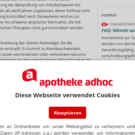
ltung der Behandlung von mittelschwerem bis
n ab zwölf Jahren zugelassen, deren Asthma nicht
PORTRÄT
ng kontrolliert wird. Desweiteren wird es zur
 bis schwerer atopischer Dermatitis, die mit
TABAKENTWÖ
ischen Therapien nicht gut kontrolliert werden
FAQ: Nikotin au
Arzneimittel zur
rkrankung der oberen Atemwege, die die
werden von den Ka
 verstopft. Es kommt zu Atembeschwerden,
Verordnungsfähig s
ss sowie vermindertem oder verlorenem Geruchs-
verschreibungspfli
klinischen Studien mit Dupixent CRSwNP hatten 59
Mehr
»
Asthma. Diese komorbiden Erkrankungen können
r Asthmaanfälle, einer hohen Symptombelastung
rächtigung der gesundheitlichen Lebensqualität
Diese Webseite verwendet Cookies
e AM
Ne
Akzeptieren
E-MAIL ADRESS
NEWSLETTER
en an Drittanbieter um unser Webangebot zu verbessern und 
 Tages direkt in Ihr Postfach. Kostenlos!
Jet
Daten (IP-Adressen o.ä.) werden verwendet, um Informationen