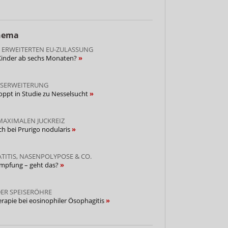
Thema
 ERWEITERTEN EU-ZULASSUNG
 Kinder ab sechs Monaten?
NSERWEITERUNG
loppt in Studie zu Nesselsucht
MAXIMALEN JUCKREIZ
ch bei Prurigo nodularis
TITIS, NASENPOLYPOSE & CO.
Impfung – geht das?
ER SPEISERÖHRE
erapie bei eosinophiler Ösophagitis