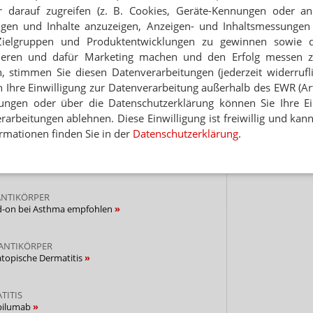
 darauf zugreifen (z. B. Cookies, Geräte-Kennungen oder an
Jetzt
Hinwei
eigen und Inhalte anzuzeigen, Anzeigen- und Inhaltsmessung
abonnieren
Zielgruppen und Produktentwicklungen zu gewinnen sowie 
 zum Newsletter & Datenschutz
ieren und dafür Marketing machen und den Erfolg messen 
n, stimmen Sie diesen Datenverarbeitungen (jederzeit widerrufl
h Ihre Einwilligung zur Datenverarbeitung außerhalb des EWR (Art.
OSINUSITIS
lungen oder über die Datenschutzerklärung können Sie Ihre Ein
asenpolypose
arbeitungen ablehnen. Diese Einwilligung ist freiwillig und kann
rmationen finden Sie in der
Datenschutzerklärung
.
ANTIKÖRPER
serweiterung für Dupixent
ANTIKÖRPER
d-on bei Asthma empfohlen
ANTIKÖRPER
topische Dermatitis
TITIS
pilumab