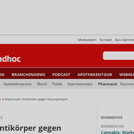
Mediadaten
Kontakt
Apo-Karrier
EN
BRANCHENNEWS
PODCAST
APOTHEKENTOUR
WEBIN
Apothekenpraxis
Markt
Politik
Internationales
Pharmazie
Panora
e
»
Dupilumab: Antikörper gegen Nasenpolypen
IS
KOMMENTAR
ntikörper gegen
KOMMENTAR
Cannabis: Warke