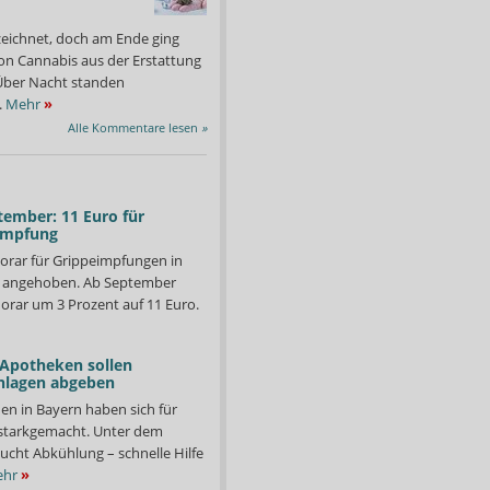
zeichnet, doch am Ende ging
on Cannabis aus der Erstattung
: Über Nacht standen
.
Mehr
»
Alle Kommentare lesen
»
tember: 11 Euro für
impfung
orar für Grippeimpfungen in
d angehoben. Ab September
orar um 3 Prozent auf 11 Euro.
 Apotheken sollen
nlagen abgeben
en in Bayern haben sich für
starkgemacht. Unter dem
ucht Abkühlung – schnelle Hilfe
hr
»