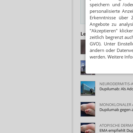
E-MAIL ADRESSE
speichern und /oder
personalisierte Anz
Erkenntnisse über 
Hinweis
Angebote zu analys
"Akzeptieren" klicke
Lesen Sie auch
zeitlich begrenzt auc
CHRONISCHE RHIN
GVO). Unter Einstel
Dupixent gegen N
ändern oder Datenver
werden. Weitere Info
NEURODERMITIS-
Asthma: Zulassung
NEURODERMITIS-
Dupilumab: Als Ad
MONOKLONALER 
Dupilumab gegen a
ATOPISCHE DERMA
EMA empfiehlt Du