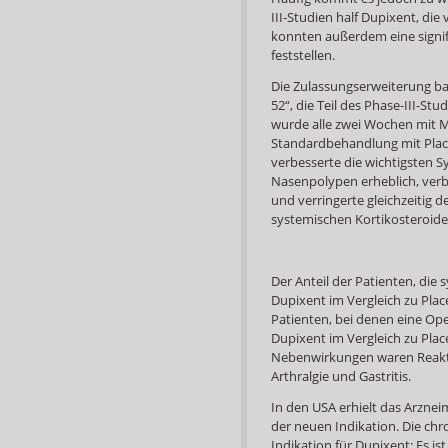
III-Studien half Dupixent, die
konnten außerdem eine signif
feststellen.
Die Zulassungserweiterung bas
52“, die Teil des Phase-III-S
wurde alle zwei Wochen mit 
Standardbehandlung mit Plac
verbesserte die wichtigsten S
Nasenpolypen erheblich, verb
und verringerte gleichzeitig d
systemischen Kortikosteroide
Der Anteil der Patienten, die
Dupixent im Vergleich zu Plac
Patienten, bei denen eine Oper
Dupixent im Vergleich zu Pla
Nebenwirkungen waren Reaktion
Arthralgie und Gastritis.
In den USA erhielt das Arzneim
der neuen Indikation. Die chro
Indikation für Dupixent: Es 