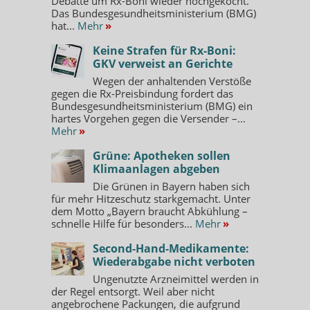
Debatte um Rx-Boni wieder hochgekocht.
Das Bundesgesundheitsministerium (BMG)
hat...
Mehr
»
Keine Strafen für Rx-Boni:
GKV verweist an Gerichte
Wegen der anhaltenden Verstöße
gegen die Rx-Preisbindung fordert das
Bundesgesundheitsministerium (BMG) ein
hartes Vorgehen gegen die Versender –...
Mehr
»
Grüne: Apotheken sollen
Klimaanlagen abgeben
Die Grünen in Bayern haben sich
für mehr Hitzeschutz starkgemacht. Unter
dem Motto „Bayern braucht Abkühlung –
schnelle Hilfe für besonders...
Mehr
»
Second-Hand-Medikamente:
Wiederabgabe nicht verboten
Ungenutzte Arzneimittel werden in
der Regel entsorgt. Weil aber nicht
angebrochene Packungen, die aufgrund