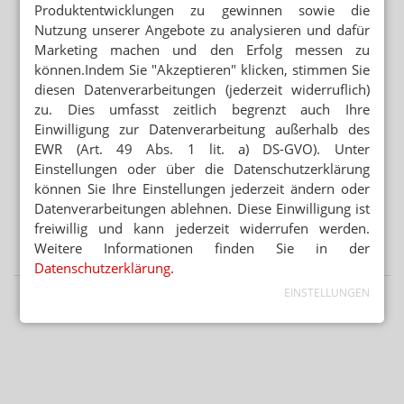
Produktentwicklungen zu gewinnen sowie die
Nutzung unserer Angebote zu analysieren und dafür
Marketing machen und den Erfolg messen zu
Mehr aus Ressort
können.Indem Sie "Akzeptieren" klicken, stimmen Sie
TEAM KÄMPFT UM KOLLEGEN
diesen Datenverarbeitungen (jederzeit widerruflich)
Apotheker muss als PKA arbeiten
zu. Dies umfasst zeitlich begrenzt auch Ihre
Einwilligung zur Datenverarbeitung außerhalb des
„GERECHT! GESUND! GENIESSEN!“
EWR (Art. 49 Abs. 1 lit. a) DS-GVO). Unter
Hanfparade: Demonstranten fordern umfassende
Einstellungen oder über die Datenschutzerklärung
Legalisierung
können Sie Ihre Einstellungen jederzeit ändern oder
„ES GEHT UM DIE ZUKUNFT UNSERER KINDER“
Datenverarbeitungen ablehnen. Diese Einwilligung ist
Kinder und soziale Medien: Ärzte kritisieren
freiwillig und kann jederzeit widerrufen werden.
Elternversagen
Weitere Informationen finden Sie in der
Datenschutzerklärung
.
EINSTELLUNGEN