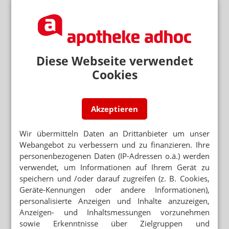
HUMANITÄRE HILFE IM KONGO
Frankreich: Arzt mit Ebola zurückgekehrt
STEFAN QUANDT UNTERSTÜTZT ACTION
Diese Webseite verwendet
MEDEOR
BMW-Erbe: Großspende im Kampf gegen
Cookies
Ebola
Akzeptieren
Mehr zum Thema
Wir übermitteln Daten an Drittanbieter um unser
PARTNER VON RX-PLATTFORMEN
Webangebot zu verbessern und zu finanzieren. Ihre
Abnehmspritzen: Reimporteur spielt Versandapotheke
personenbezogenen Daten (IP-Adressen o.ä.) werden
verwendet, um Informationen auf Ihrem Gerät zu
SEMAGLUTID
speichern und /oder darauf zugreifen (z. B. Cookies,
Wegovy-Tablette ab September verfügbar
Geräte-Kennungen oder andere Informationen),
personalisierte Anzeigen und Inhalte anzuzeigen,
ZELL- UND GENTHERAPIEN
Anzeigen- und Inhaltsmessungen vorzunehmen
Merck: Milliarden-Deal in den USA soll Wachstum
sowie Erkenntnisse über Zielgruppen und
beflügeln