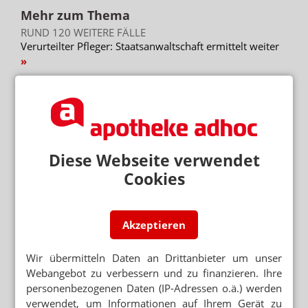
Mehr zum Thema
RUND 120 WEITERE FÄLLE
Verurteilter Pfleger: Staatsanwaltschaft ermittelt weiter
KÜRZUNGEN FÜR PFLEGENDE ANGEHÖRIGE
Rente, Pflege, Wahlen: Volles Programm im Herbst
46 MINUTEN EXTRA WEGEN AUSTAUSCH
Lieferengpässe: Ärzte am Limit
Diese Webseite verwendet
Cookies
Mehr aus Ressort
TEAM KÄMPFT UM KOLLEGEN
Apotheker muss als PKA arbeiten
Akzeptieren
„GERECHT! GESUND! GENIESSEN!“
Hanfparade: Demonstranten fordern umfassende
Wir übermitteln Daten an Drittanbieter um unser
Legalisierung
Webangebot zu verbessern und zu finanzieren. Ihre
personenbezogenen Daten (IP-Adressen o.ä.) werden
„ES GEHT UM DIE ZUKUNFT UNSERER KINDER“
verwendet, um Informationen auf Ihrem Gerät zu