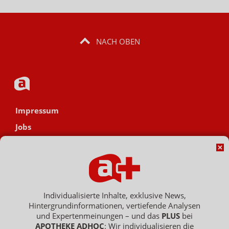
NACH OBEN
Impressum
Jobs
Datenschutz
AGB
Netiquette
Hinweisgebersystem
Individualisierte Inhalte, exklusive News,
Hintergrundinformationen, vertiefende Analysen
Vertrag widerrufen
und Expertenmeinungen – und das
PLUS
bei
APOTHEKE ADHOC
: Wir individualisieren die