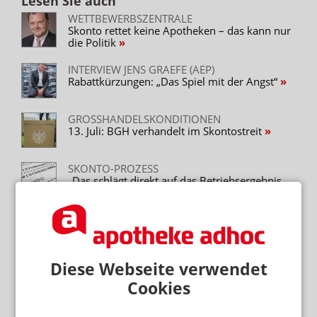
Lesen Sie auch
WETTBEWERBSZENTRALE
Skonto rettet keine Apotheken – das kann nur
die Politik
INTERVIEW JENS GRAEFE (AEP)
Rabattkürzungen: „Das Spiel mit der Angst“
GROSSHANDELSKONDITIONEN
13. Juli: BGH verhandelt im Skontostreit
SKONTO-PROZESS
„Das schlägt direkt auf das Betriebsergebnis
durch“
GROSSHANDELSKONDITIONEN
Gericht: Skonto kann tödlich sein
Diese Webseite verwendet
SKONTO-PROZESS
Wettbewerbszentrale verteidigt Rabattsperre
Cookies