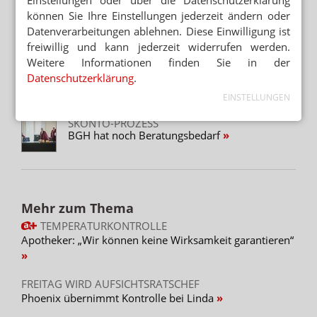
Einstellungen oder über die Datenschutzerklärung
können Sie Ihre Einstellungen jederzeit ändern oder
KOMMENTAR
Datenverarbeitungen ablehnen. Diese Einwilligung ist
Im Zweifel vertagt
freiwillig und kann jederzeit widerrufen werden.
Weitere Informationen finden Sie in der
SKONTO-PROZESS
Datenschutzerklärung
.
Kohl will Galgenfrist nutzen
EINSTELLUNGEN
SKONTO-PROZESS
BGH hat noch Beratungsbedarf
Mehr zum Thema
TEMPERATURKONTROLLE
Apotheker: „Wir können keine Wirksamkeit garantieren“
FREITAG WIRD AUFSICHTSRATSCHEF
Phoenix übernimmt Kontrolle bei Linda