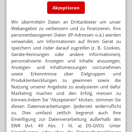
INTERVIEW CHRISTIANE KÖBER
(WETTBEWERBSZENTRALE)
Akzeptieren
„Skonti sind eine offene Rechtsfrage“
Wir übermitteln Daten an Drittanbieter um unser
SKONTO-PROZESS
„Schwache Apotheken sind auf Skonto
Webangebot zu verbessern und zu finanzieren. Ihre
angewiesen“
personenbezogenen Daten (IP-Adressen o.ä.) werden
verwendet, um Informationen auf Ihrem Gerät zu
speichern und /oder darauf zugreifen (z. B. Cookies,
Neuere Artikel zum Thema
Geräte-Kennungen oder andere Informationen),
GROSSHANDELSKONDITIONEN
personalisierte Anzeigen und Inhalte anzuzeigen,
Skonto bleibt zulässig
Anzeigen- und Inhaltsmessungen vorzunehmen
sowie Erkenntnisse über Zielgruppen und
GROSSHANDELSKONDITIONEN
Produktentwicklungen zu gewinnen sowie die
Alles, was Sie zum Skonto-Prozess wissen
Nutzung unserer Angebote zu analysieren und dafür
müssen
Marketing machen und den Erfolg messen zu
können.Indem Sie "Akzeptieren" klicken, stimmen Sie
NACHTDIENSTGEDANKEN
Alles Skonto – oder was?
diesen Datenverarbeitungen (jederzeit widerruflich)
zu. Dies umfasst zeitlich begrenzt auch Ihre
Einwilligung zur Datenverarbeitung außerhalb des
APORETRO
EWR (Art. 49 Abs. 1 lit. a) DS-GVO). Unter
Skonto-Spaghetti-Connection