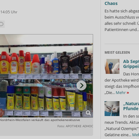
Chaos
Es hatte sich abge
 14:05
Uhr
beim Ausschluss v
alles sehr schnell
Patientinnen und..
MEIST GELESEN
Ab Sep
Grippe
Das Hon
der Apotheke wir
steigt das Impfhon
„Die...
Mehr
»
„Natura
Pfunde
In den s
 Nordrhein-Westfalen verkauft das apothekenexklusive
Die Drogeriemarktkette hat i
neue Trends. Aktue
wird etwa das Nasenspray Pur
Foto: APOTHEKE ADHOC
„Natural Ozempic“ 
Gelatine eine...
Me