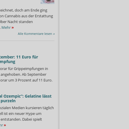
zeichnet, doch am Ende ging
on Cannabis aus der Erstattung
: Über Nacht standen
.
Mehr
»
Alle Kommentare lesen
»
tember: 11 Euro für
impfung
orar für Grippeimpfungen in
d angehoben. Ab September
orar um 3 Prozent auf 11 Euro.
l Ozempic“: Gelatine lässt
 purzeln
ozialen Medien kursieren täglich
mmer wieder zahlreiche Apothekenmarken im Sortiment. Angeboten
Auch die hyaluronsäure-
ll ist ein neuer Hype um
 von Ratiopharm.
Gesundheitsregal zu fin
Foto: APOTHEKE ADHOC
entstanden. Dabei spielt
hr
»