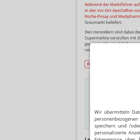
Während der Marktführer auf
in den Vor-Ort-Geschäften zu
Roche-Posay und Medipharm
Graumarkt beliefert.
Den Herstellern sind dabei d
Supermärkte verstoßen mit d
gegen das Gesetz. Mit Depot
versuchen Unternehmen den 
Freiwahl
Drogerie/H
Das Wichtigste des
E-MAIL ADRESSE
Wir übermitteln Dat
personenbezogenen 
Hinweis
speichern und /oder
personalisierte Anz
Lesen Sie auch
Erkenntnisse über 