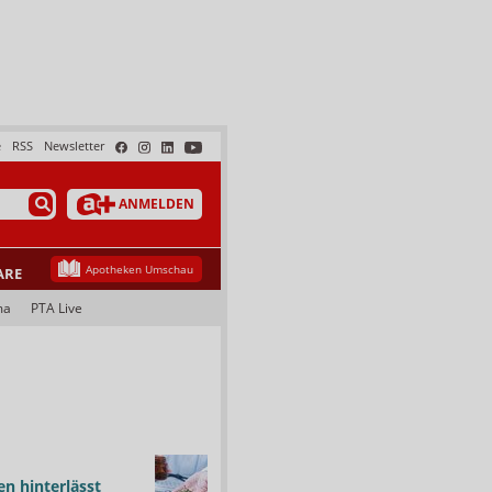
e
RSS
Newsletter
ANMELDEN
Apotheken Umschau
ARE
ma
PTA Live
n hinterlässt