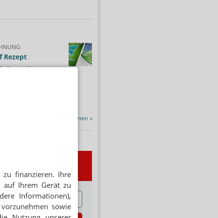
HNUNG
f Rezept
 Tabakentwöhnung
ssen erstattet.
ind nikotinhaltige nicht
chtige Präparate sowie...
Alle Porträts lesen
»
wsletter
zu finanzieren. Ihre
 auf Ihrem Gerät zu
E
dere Informationen),
en vorzunehmen sowie
die Nutzung unserer