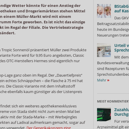
ändige Wetter könnte für einen Anstieg der
BStabG
auf Ka
potheken und Drogeriemärkten stehen Mittel
 In einem Müller-Markt wird mit einem
Das GKV
Brumm Forte geworben. Es ist nicht das einzige
Beitragssatzstabil
 im Regal der Filiale. Die Vertriebsstrategie
heute im Bundesges
eändert.
Neuerungen treten
Urteil 
Tropic Sonnenöl präsentiert Müller zwei Produkte
Sprech
iante Forte wird für 9,95 Euro angeboten, Classic
Mit dem 
 des OTC-Herstellers Hermes sind eigentlich nur
Bundesverwaltung
sind Rezepturen fü
Sprechstundenbedar
p-Lage ganz oben im Regal. Der „Dauertiefpreis“
Mehr
»
ein echtes Schnäppchen – die Flasche à 75 ml hat
ro. Die Classic-Variante mit dem Inhaltsstoff
asche ebenfalls kaum günstiger als der Listenpreis
MEIST KOMMENTIER
findet sich ein weiteres apothekenexklusives
Zuzahlu
creme von Stada steht nicht zum ersten Mal bei
Durchg
s aktiv mit der Stada-Marke – mit Werbejingles
Für vers
rkten auf Ladival aufmerksam gemacht, sogar auf
Arzneimittel gilt e
ogo verwendet.
Der Generikakonzern ging