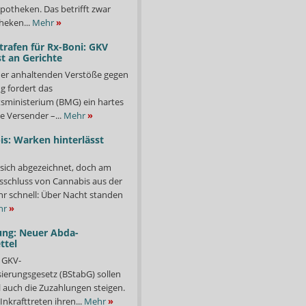
potheken. Das betrifft zwar
heken...
Mehr
»
trafen für Rx-Boni: GKV
t an Gerichte
er anhaltenden Verstöße gegen
g fordert das
ministerium (BMG) ein hartes
e Versender –...
Mehr
»
s: Warken hinterlässt
 sich abgezeichnet, doch am
sschluss von Cannabis aus der
ehr schnell: Über Nacht standen
hr
»
ung: Neuer Abda-
ttel
 GKV-
isierungsgesetz (BStabG) sollen
 auch die Zuzahlungen steigen.
Inkrafttreten ihren...
Mehr
»