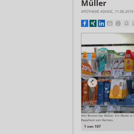
Müller
APOTHEKE ADHOC
,
11.06.2019
u weit gegangen. Zweimal nahm die Drogeriekette den
Anti Brumm bei Müller: Ein Markt in
xal erfolgreich dagegen vor.
Repellent von Hermes.
Foto: Elke Hinkelbein
1 von 107