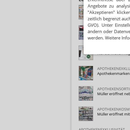
Angebote zu analys
DROGERIE
"Akzeptieren" klicke
Müller verramscht
zeitlich begrenzt auc
GVO). Unter Einstel
DROGERIEKETTEN
ändern oder Datenver
Müller bezeichnet
werden. Weitere Info
DROGERIEKETTEN
Nur bei Müller: Rog
APOTHEKENEXKLU
Apothekenmarken: M
APOTHEKENSORT
Müller eröffnet ne
APOTHEKENKOSM
Müller eröffnet mi
APOTHEKENEXKLUSIVITÄT