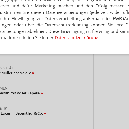
Jet
ieren und dafür Marketing machen und den Erfolg messen 
n, stimmen Sie diesen Datenverarbeitungen (jederzeit widerrufl
 Magnesium Verla
Hinwei
h Ihre Einwilligung zur Datenverarbeitung außerhalb des EWR (Art.
lungen oder über die Datenschutzerklärung können Sie Ihre Ein
arbeitungen ablehnen. Diese Einwilligung ist freiwillig und kann
 Kosmetikregal als Apotheke
rmationen finden Sie in der
Datenschutzerklärung
.
er & Gallet
SIVITÄT
üller hat sie alle
IMENT
benan mit voller Kapelle
ETIK
t Eucerin, Bepanthol & Co.