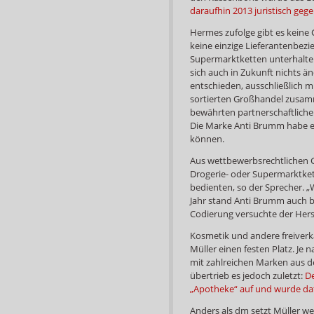
daraufhin 2013 juristisch gege
Hermes zufolge gibt es keine G
keine einzige Lieferantenbezi
Supermarktketten unterhalte
sich auch in Zukunft nichts ä
entschieden, ausschließlich 
sortierten Großhandel zusamm
bewährten partnerschaftliche
Die Marke Anti Brumm habe e
können.
Aus wettbewerbsrechtlichen G
Drogerie- oder Supermarktket
bedienten, so der Sprecher. „
Jahr stand Anti Brumm auch be
Codierung versuchte der Hers
Kosmetik und andere freiverk
Müller einen festen Platz. Je 
mit zahlreichen Marken aus de
übertrieb es jedoch zuletzt:
De
„Apotheke“ auf und wurde da
Anders als dm setzt Müller w