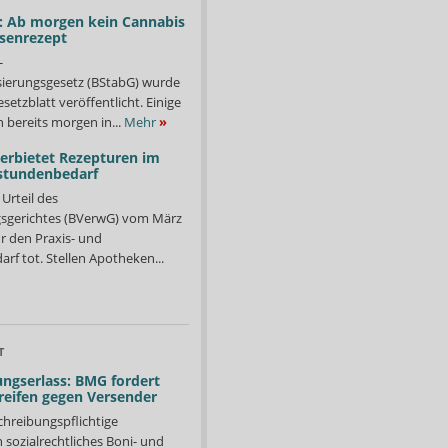
: Ab morgen kein Cannabis
ssenrezept
-
isierungsgesetz (BStabG) wurde
etzblatt veröffentlicht. Einige
 bereits morgen in...
Mehr
»
verbietet Rezepturen im
stundenbedarf
Urteil des
sgerichtes (BVerwG) vom März
r den Praxis- und
f tot. Stellen Apotheken...
T
ngserlass: BMG fordert
reifen gegen Versender
chreibungspflichtige
in sozialrechtliches Boni- und