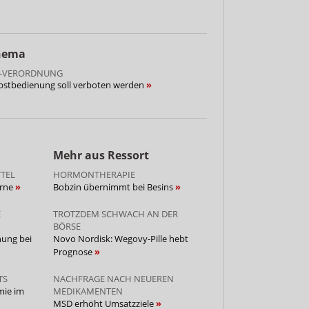
Thema
E-VERORDNUNG
bstbedienung soll verboten werden
Mehr aus Ressort
TEL
HORMONTHERAPIE
orne
Bobzin übernimmt bei Besins
E
TROTZDEM SCHWACH AN DER
BÖRSE
hung bei
Novo Nordisk: Wegovy-Pille hebt
Prognose
TS
NACHFRAGE NACH NEUEREN
mie im
MEDIKAMENTEN
MSD erhöht Umsatzziele