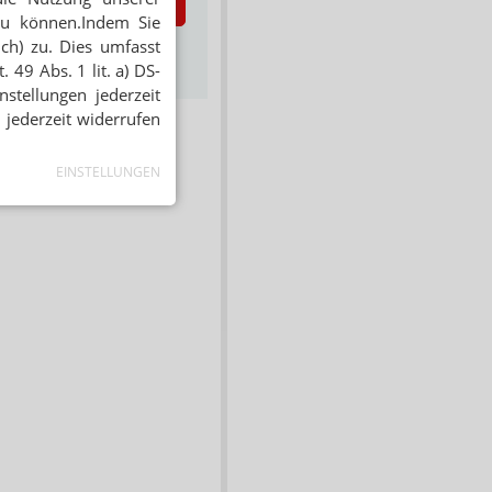
zt abonnieren
zu können.Indem Sie
ich) zu. Dies umfasst
s zum Newsletter &
Datenschutz
 49 Abs. 1 lit. a) DS-
stellungen jederzeit
 jederzeit widerrufen
EINSTELLUNGEN