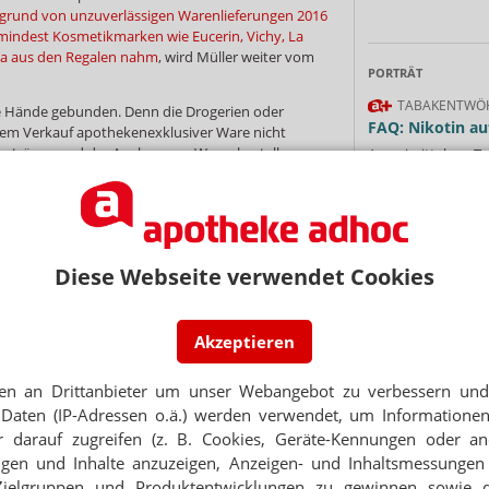
grund von unzuverlässigen Warenlieferungen 2016
mindest Kosmetikmarken wie Eucerin, Vichy, La
a aus den Regalen nahm
, wird Müller weiter vom
PORTRÄT
TABAKENTWÖ
ie Hände gebunden. Denn die Drogerien oder
FAQ: Nikotin au
em Verkauf apothekenexklusiver Ware nicht
verträgen und der Analyse von Warenbestellungen
Arzneimittel zur
Graumarkthändlern auf die Spur zu kommen.
werden von den Ka
Verordnungsfähig s
verschreibungspfli
andel
Mehr
»
Diese Webseite verwendet Cookies
NEWSLETTER
Akzeptieren
 Tages direkt in Ihr Postfach. Kostenlos!
Ne
Jetzt
en an Drittanbieter um unser Webangebot zu verbessern und 
abonnieren
Daten (IP-Adressen o.ä.) werden verwendet, um Informationen
 zum Newsletter & Datenschutz
E-MAIL ADRESS
 darauf zugreifen (z. B. Cookies, Geräte-Kennungen oder an
eigen und Inhalte anzuzeigen, Anzeigen- und Inhaltsmessung
Zielgruppen und Produktentwicklungen zu gewinnen sowie 