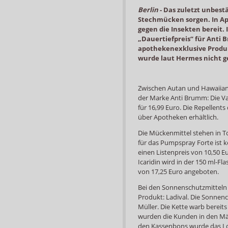
Berlin
-
Das zuletzt unbest
Stechmücken sorgen. In A
gegen die Insekten bereit.
„Dauertiefpreis“ für Anti 
apothekenexklusive Produkt
wurde laut Hermes nicht g
Zwischen Autan und Hawaiian 
der Marke Anti Brumm: Die Var
für 16,99 Euro. Die Repellents
über Apotheken erhältlich.
Die Mückenmittel stehen in To
für das Pumpspray Forte ist k
einen Listenpreis von 10,50 Eu
Icaridin wird in der 150 ml-Fl
von 17,25 Euro angeboten.
Bei den Sonnenschutzmitteln 
Produkt: Ladival. Die Sonnen
Müller. Die Kette warb bereit
wurden die Kunden in den Mä
den Kassenbons wurde das L