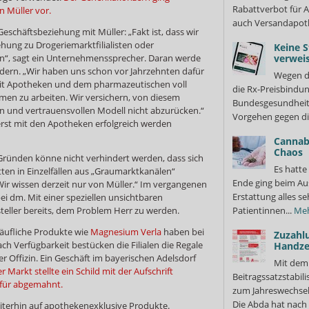
Rabattverbot für A
n Müller vor.
auch Versandapot
eschäftsbeziehung mit Müller: „Fakt ist, dass wir
ehung zu Drogeriemarktfilialisten oder
Keine S
n“, sagt ein Unternehmenssprecher. Daran werde
verweis
ndern. „Wir haben uns schon vor Jahrzehnten dafür
Wegen d
mit Apotheken und dem pharmazeutischen voll
die Rx-Preisbindun
en zu arbeiten. Wir versichern, von diesem
Bundesgesundheits
n und vertrauensvollen Modell nicht abzurücken.“
Vorgehen gegen di
rst mit den Apotheken erfolgreich werden
Cannabi
Chaos
ründen könne nicht verhindert werden, dass sich
Es hatte
ten in Einzelfällen aus „Graumarktkanälen“
Ende ging beim Au
Wir wissen derzeit nur von Müller.“ Im vergangenen
Erstattung alles s
i dm. Mit einer speziellen unsichtbaren
teller bereits, dem Problem Herr zu werden.
Patientinnen...
Me
äufliche Produkte wie
Magnesium Verla
haben bei
Zuzahl
nach Verfügbarkeit bestücken die Filialen die Regale
Handze
r Offizin. Ein Geschäft im bayerischen Adelsdorf
Mit dem
r Markt stellte ein Schild mit der Aufschrift
Beitragssatzstabil
für abgemahnt.
zum Jahreswechsel
Die Abda hat nach 
eiterhin auf apothekenexklusive Produkte.