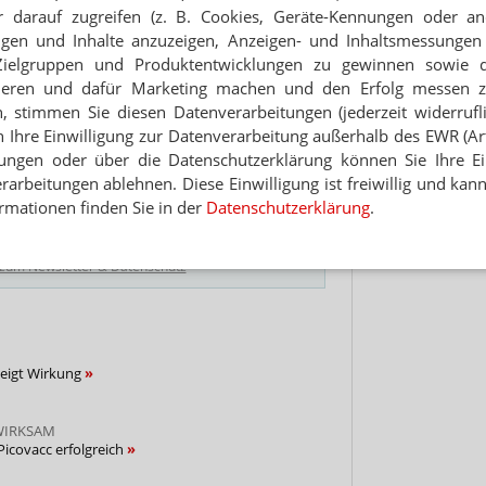
t kommt“, so die Vermutung des Immunologe
 darauf zugreifen (z. B. Cookies, Geräte-Kennungen oder an
y of Iowa, der nicht an den Studien beteiligt war.
eigen und Inhalte anzuzeigen, Anzeigen- und Inhaltsmessung
udien, dass Patienten mit einer Kreuzreaktion nicht
Jet
Zielgruppen und Produktentwicklungen zu gewinnen sowie 
ieren und dafür Marketing machen und den Erfolg messen 
Hinwei
n, stimmen Sie diesen Datenverarbeitungen (jederzeit widerrufl
h Ihre Einwilligung zur Datenverarbeitung außerhalb des EWR (Art.
NEWSLETTER
lungen oder über die Datenschutzerklärung können Sie Ihre Ein
arbeitungen ablehnen. Diese Einwilligung ist freiwillig und kann
 Tages direkt in Ihr Postfach. Kostenlos!
rmationen finden Sie in der
Datenschutzerklärung
.
Jetzt
abonnieren
 zum Newsletter & Datenschutz
zeigt Wirkung
WIRKSAM
Picovacc erfolgreich