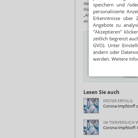
dem Covid-19-Erreger zurech
speichern und /oder
Steven Varga von der Universit
personalisierte Anz
„Allerdings zeigt keine der St
Erkenntnisse über 
an Covid-19 erkranken.“
Angebote zu analys
"Akzeptieren" klicke
zeitlich begrenzt auc
GVO). Unter Einstel
ändern oder Datenver
Das Wichtigste des
werden. Weitere Info
E-MAIL ADRESSE
Hinweis
Lesen Sie auch
ERSTER ERFOLG
Corona-Impfstoff 
IM TIERVERSUCH 
Corona-Impfstoff: 