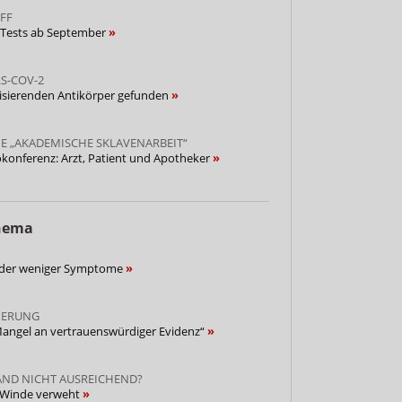
FF
e Tests ab September
S-COV-2
lisierenden Antikörper gefunden
E „AKADEMISCHE SKLAVENARBEIT“
onferenz: Arzt, Patient und Apotheker
Thema
inder weniger Symptome
IERUNG
Mangel an vertrauenswürdiger Evidenz“
AND NICHT AUSREICHEND?
m Winde verweht