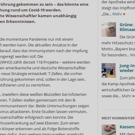
der Apotheke wir
erührung gekommen zu sein – das könnte eine
steigt das Impfhon
schung rund um Covid-19 werden.
„Die...
Mehr
»
he Wissenschaftler kamen unabhängig
en Erkenntnissen.
Grüne:
Klimaa
Die Grün
ss die momentane Pandemie nur mit einem
mehr Hitzeschutz 
t werden kann. Die aktuellen Ansätze in der
Motto „Bayern bra
 darauf, dass das Immunsystem nach der Impfung
für besonders...
Me
ngeregt werden soll. Die
(WHO) zählt derzeit 118 Projekte – weitere werden
Jung-I
n amerikanische und deutsche Wissenschaftler
wieder
eue Strategie entwickelt: T-Zellen, die vorher
Zum Jahr
rührung gekommen sind, sollen in der Lage sein,
die Kamp-Apothek
tifizieren und zu vernichten.
wirtschaftlichen G
 inwiefern diese weißen Blutzellen bei infizierten
sowie die...
Mehr
»
ren. T-Zellen stellen gemeinsam mit den B-
Immunantwort dar. Beide Untersuchungen zeigen
virus attackieren. Erste Studien lassen vermuten,
ssenschaftler erfolgreich sein könnte. Die
MEIST KOMMENTIER
iruserkrankung auf zwei Ebenen: Zum einen
Kassen:
 Körper erkennen und als Folge Botenstoffe
Mit dem 
rgen dafür, dass weitere Immunzellen angelockt