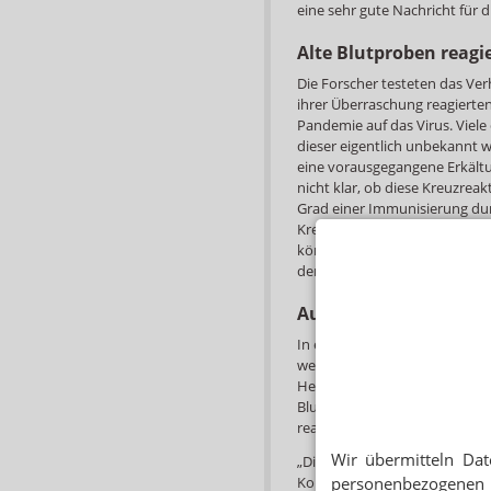
eine sehr gute Nachricht für 
Alte Blutproben reagi
Die Forscher testeten das Ver
ihrer Überraschung reagierte
Pandemie auf das Virus. Viele
dieser eigentlich unbekannt w
eine vorausgegangene Erkältu
nicht klar, ob diese Kreuzreak
Grad einer Immunisierung du
Kreuzreaktion kann den globa
können die Epidemiologen nun
der Pandemie berücksichtigen,
Auch Berliner Studie st
In einer Studie der Berliner 
werden: Bei 15 von 18 hospita
Helferzellen, die auf das Stac
Blutproben von 68 nicht infiz
reagierten die enthaltenen T-
Wir übermitteln Dat
„Diese Ergebnisse deuten dara
Kontakt mit Erkältungsviren 
personenbezogenen 