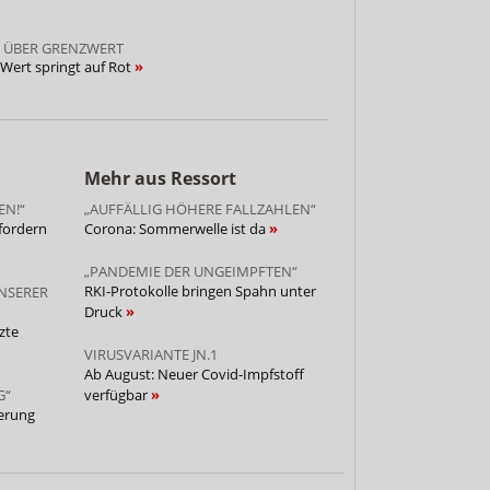
 ÜBER GRENZWERT
-Wert springt auf Rot
Mehr aus Ressort
EN!“
„AUFFÄLLIG HÖHERE FALLZAHLEN“
fordern
Corona: Sommerwelle ist da
„PANDEMIE DER UNGEIMPFTEN“
RKI-Protokolle bringen Spahn unter
UNSERER
Druck
zte
VIRUSVARIANTE JN.1
Ab August: Neuer Covid-Impfstoff
G“
verfügbar
ierung