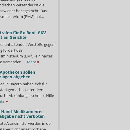
ndischen Versender ist die
i wieder hochgekocht. Das
ministerium (BMG) hat...
trafen für Rx-Boni: GKV
t an Gerichte
er anhaltenden Verstöße gegen
g fordert das
ministerium (BMG) ein hartes
e Versender –...
Mehr
»
 Apotheken sollen
nlagen abgeben
en in Bayern haben sich für
starkgemacht. Unter dem
ucht Abkühlung – schnelle Hilfe
hr
»
-Hand-Medikamente:
abgabe nicht verboten
te Arzneimittel werden in der
il aber nicht angebrochene