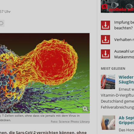
:57
Uhr
Impfung bei
beachten?
Verhalten 
Auswahl un
Maskenmo
MEIST GELESEN
Wieder 
Säuglin
Erneut w
Vitamin-D-Vergiftu
Deutschland gemel
Fehlverabreichung 
 T-Zellen sollen, ohne dass sie jemals mit dem Virus in
Ab Sep
abtöten.
Foto: Science Photo Library
Grippe
Das Hon
en, die Sars-CoV-2 vernichten können, ohne