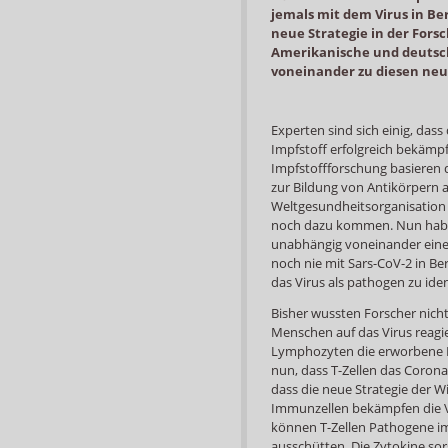
jemals mit dem Virus in B
neue Strategie in der For
Amerikanische und deutsc
voneinander zu diesen neu
Experten sind sich einig, da
Impfstoff erfolgreich bekämpf
Impfstoffforschung basieren
zur Bildung von Antikörpern a
Weltgesundheitsorganisation 
noch dazu kommen. Nun habe
unabhängig voneinander eine n
noch nie mit Sars-CoV-2 in Be
das Virus als pathogen zu iden
Bisher wussten Forscher nicht,
Menschen auf das Virus reagie
Lymphozyten die erworbene 
nun, dass T-Zellen das Corona
dass die neue Strategie der Wi
Immunzellen bekämpfen die V
können T-Zellen Pathogene im
ausschütten. Die Zytokine so