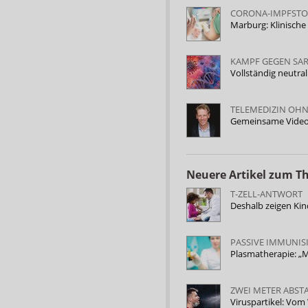
CORONA-IMPFSTO
Marburg: Klinisch
KAMPF GEGEN SAR
Vollständig neutra
TELEMEDIZIN OHN
Gemeinsame Videok
Neuere Artikel zum 
T-ZELL-ANTWORT
Deshalb zeigen K
PASSIVE IMMUNIS
Plasmatherapie: „
ZWEI METER ABST
Viruspartikel: Vo