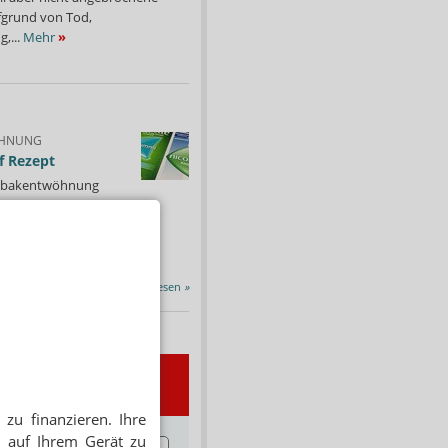
fgrund von Tod,
,...
Mehr
»
HNUNG
f Rezept
 Tabakentwöhnung
ssen erstattet.
ind nikotinhaltige nicht
chtige Präparate sowie...
Alle Porträts lesen
»
wsletter
zu finanzieren. Ihre
 auf Ihrem Gerät zu
E