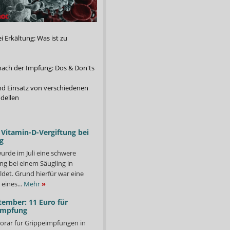
 Erkältung: Was ist zu
nach der Impfung: Dos & Don'ts
d Einsatz von verschiedenen
dellen
Vitamin-D-Vergiftung bei
g
urde im Juli eine schwere
ng bei einem Säugling in
det. Grund hierfür war eine
eines...
Mehr
»
tember: 11 Euro für
impfung
orar für Grippeimpfungen in