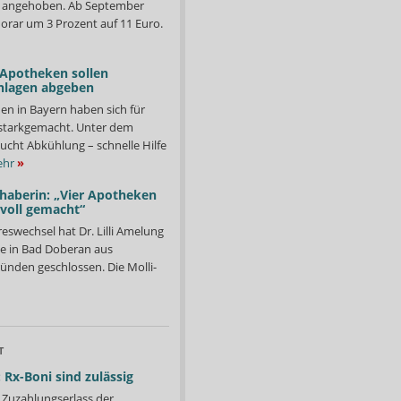
d angehoben. Ab September
orar um 3 Prozent auf 11 Euro.
 Apotheken sollen
nlagen abgeben
en in Bayern haben sich für
starkgemacht. Unter dem
ucht Abkühlung – schnelle Hilfe
hr
»
nhaberin: „Vier Apotheken
 voll gemacht“
eswechsel hat Dr. Lilli Amelung
e in Bad Doberan aus
ründen geschlossen. Die Molli-
T
 Rx-Boni sind zulässig
Zuzahlungserlass der