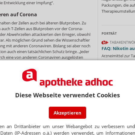
die Entwicklung einer Impfung“.
Packungen, die au
Therapieumstellung
eren auf Corona
halten der Zellen auch bei älteren Blutproben. Zu
n auch T-Zellen aus Blutproben vor der Corona-
PORTRÄT
 der Abwehrzellen attackierten den Erreger, obwohl
ar. Als möglichen Grund sehen die Wissenschaftler
TABAKENTWÖ
ng mit anderen Coronaviren. Bislang sei aber noch
FAQ: Nikotin au
tion auch einen tatsächlichen Schutz bringe. „Jeder
Arzneimittel zur
rch eine von anderen Coronaviren ausgelösten
werden von den Ka
len Seuchenzug substanziell verändern. Das
Verordnungsfähig s
 bei ihren Prognosen für den weiteren Verlauf
verschreibungspfli
“ heißt es seitens der Studienautoren.
Mehr
»
ellt T-Zell-Aktivität fest
Diese Webseite verwendet Cookies
Charité konnten ähnliche Erkenntnisse gewonnen
lisierten Covid-19-Patienten fanden sie T-
helprotein reagierten. Die Forscher analysierten
ierten Probanden. Bei einem Drittel der Proben
Akzeptieren
Ne
Zellen auf Sars-CoV-2.>/p>
en an Drittanbieter um unser Webangebot zu verbessern und 
uf hin, dass ein großer Teil der Bevölkerung durch
eine geringe Immunität besitzt und deshalb mit
Daten (IP-Adressen o.ä.) werden verwendet, um Informationen
E-MAIL ADRESS