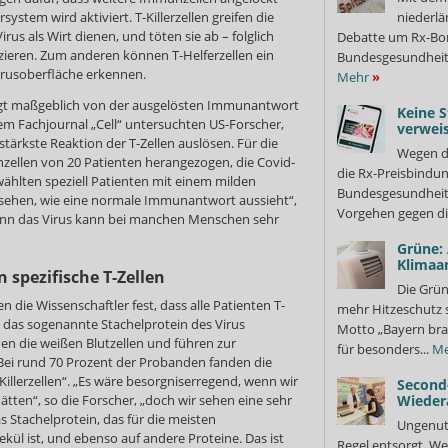
niederlä
stem wird aktiviert. T-Killerzellen greifen die
rus als Wirt dienen, und töten sie ab – folglich
Debatte um Rx-Bon
lizieren. Zum anderen können T-Helferzellen ein
Bundesgesundheits
irusoberfläche erkennen.
Mehr
»
ngt maßgeblich von der ausgelösten Immunantwort
Keine S
dem Fachjournal „Cell“ untersuchten US-Forscher,
verweis
stärkste Reaktion der T-Zellen auslösen. Für die
Wegen d
llen von 20 Patienten herangezogen, die Covid-
die Rx-Preisbindun
ählten speziell Patienten mit einem milden
Bundesgesundheits
 sehen, wie eine normale Immunantwort aussieht“,
Vorgehen gegen di
„denn das Virus kann bei manchen Menschen sehr
Grüne:
Klimaa
 spezifische T-Zellen
Die Grün
 die Wissenschaftler fest, dass alle Patienten T-
mehr Hitzeschutz 
ie das sogenannte Stachelprotein des Virus
Motto „Bayern bra
en die weißen Blutzellen und führen zur
für besonders...
Me
 Bei rund 70 Prozent der Probanden fanden die
Killerzellen“. „Es wäre besorgniserregend, wenn wir
Second
Wieder
ätten“, so die Forscher, „doch wir sehen eine sehr
s Stachelprotein, das für die meisten
Ungenutz
ekül ist, und ebenso auf andere Proteine. Das ist
Regel entsorgt. We