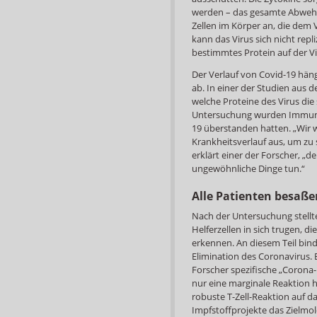
werden – das gesamte Abwehrsy
Zellen im Körper an, die dem Vi
kann das Virus sich nicht rep
bestimmtes Protein auf der V
Der Verlauf von Covid-19 hä
ab. In einer der Studien aus 
welche Proteine des Virus die 
Untersuchung wurden Immunze
19 überstanden hatten. „Wir w
Krankheitsverlauf aus, um zu
erklärt einer der Forscher, 
ungewöhnliche Dinge tun.“
Alle Patienten besaßen
Nach der Untersuchung stellten
Helferzellen in sich trugen, d
erkennen. An diesem Teil bind
Elimination des Coronavirus.
Forscher spezifische „Corona-
nur eine marginale Reaktion h
robuste T-Zell-Reaktion auf da
Impfstoffprojekte das Zielmol