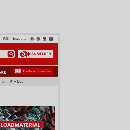
e
RSS
Newsletter
ANMELDEN
Apotheken Umschau
ARE
ama
PTA Live