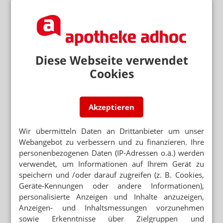
DIGITALES REZEPTMANAGEMENT
Medicharge: Apotheker digitalisiert
Heimversorgung
BMG MACHT KEINE AUSNAHME
Diese Webseite verwendet
E-Rezept: Chargenübermittlung auch bei
Cookies
Verblisterung
IRRER AUFWAND BEI FORMFEHLERN
20 km zur Arztpraxis: „Das fahren wir selbst“
Akzeptieren
ZUWEISUNG VOM HEIM AN PRAXIS AN
Wir übermitteln Daten an Drittanbieter um unser
APOTHEKE
Webangebot zu verbessern und zu finanzieren. Ihre
Med-United: E-Rezepte für die
personenbezogenen Daten (IP-Adressen o.ä.) werden
Heimversorgung
verwendet, um Informationen auf Ihrem Gerät zu
BIS ZU 8 TELEMATIK-IDS
speichern und /oder darauf zugreifen (z. B. Cookies,
Berlin: Eigene SMC-B für Heimversorgung &
Geräte-Kennungen oder andere Informationen),
Co.
personalisierte Anzeigen und Inhalte anzuzeigen,
Anzeigen- und Inhaltsmessungen vorzunehmen
sowie Erkenntnisse über Zielgruppen und
Neuere Artikel zum Thema