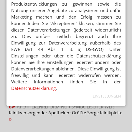
Produktentwicklungen zu gewinnen sowie die
E-REZEPT FÜR HEIMBEWOHNER
Nutzung unserer Angebote zu analysieren und dafür
Red Medical: Bote soll mit Laptop ins Heim
fahren
Marketing machen und den Erfolg messen zu
können.Indem Sie "Akzeptieren" klicken, stimmen Sie
KEIN VERSTOSS GEGEN ZUWEISUNGSVERBOT
diesen Datenverarbeitungen (jederzeit widerruflich)
Apotheker: „E-Rezept erleichtert
zu. Dies umfasst zeitlich begrenzt auch Ihre
Heimversorgung“
Einwilligung zur Datenverarbeitung außerhalb des
EWR (Art. 49 Abs. 1 lit. a) DS-GVO). Unter
Einstellungen oder über die Datenschutzerklärung
können Sie Ihre Einstellungen jederzeit ändern oder
Mehr zum Thema
Datenverarbeitungen ablehnen. Diese Einwilligung ist
HEIMVERSORGUNG
freiwillig und kann jederzeit widerrufen werden.
Zuweisungsverbot bis 2029 aufgehoben
Weitere Informationen finden Sie in der
Datenschutzerklärung
.
ANTRAG ZUR APOTHEKENREFORM
Externes Lager für Klinikapotheken
EINSTELLUNGEN
APOTHEKENREFORM NUR SYMBOLISCHER WERT
Klinikversorgender Apotheker: Größte Sorge Klinikpleite