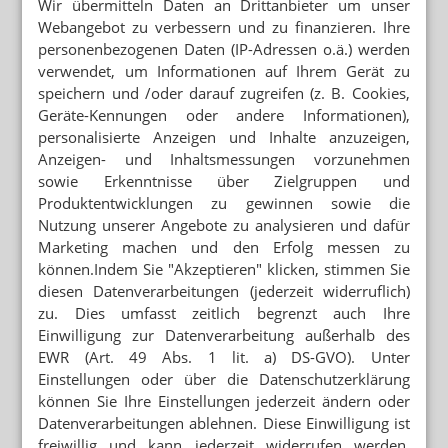
Wir übermitteln Daten an Drittanbieter um unser
START-UP BIETET TESTKITS FÜR APOTHEKEN
Webangebot zu verbessern und zu finanzieren. Ihre
Inhaberin: Alleinstellungsmerkmal mit
Bluttests
personenbezogenen Daten (IP-Adressen o.ä.) werden
verwendet, um Informationen auf Ihrem Gerät zu
SCHLECHTERE QUALITÄT, HÖHERE KOSTEN
speichern und /oder darauf zugreifen (z. B. Cookies,
Laborärzte gegen Checks in Apotheken
Geräte-Kennungen oder andere Informationen),
personalisierte Anzeigen und Inhalte anzuzeigen,
Anzeigen- und Inhaltsmessungen vorzunehmen
sowie Erkenntnisse über Zielgruppen und
Mehr zum Thema
Produktentwicklungen zu gewinnen sowie die
Nutzung unserer Angebote zu analysieren und dafür
PREISSENKUNG NACH BESTELLUNG
Marketing machen und den Erfolg messen zu
Monatswechsel: Apotheke verliert 2000 Euro
können.Indem Sie "Akzeptieren" klicken, stimmen Sie
RETTUNGSDIENST STATT ANTIHISTAMINIKA
diesen Datenverarbeitungen (jederzeit widerruflich)
Notdienst-Apotheker rettet Nussallergiker
zu. Dies umfasst zeitlich begrenzt auch Ihre
Einwilligung zur Datenverarbeitung außerhalb des
ANTRAG ABGELEHNT
EWR (Art. 49 Abs. 1 lit. a) DS-GVO). Unter
Grüne: Apotheken sollen Klimaanlagen abgeben
Einstellungen oder über die Datenschutzerklärung
können Sie Ihre Einstellungen jederzeit ändern oder
Datenverarbeitungen ablehnen. Diese Einwilligung ist
Mehr aus Ressort
freiwillig und kann jederzeit widerrufen werden.