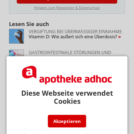
Hinweis zum Newsletter & Datenschutz
Lesen Sie auch
VERGIFTUNG BEI ÜBERMÄSSIGER EINNAHME
Vitamin D: Wie äußert sich eine Überdosis?
GASTROINTESTINALE STÖRUNGEN UND
VITAMIN-MANGEL
Vitamin B12: Achtung bei Metformin und PPI
FE2+ VS. FE3+
Eisensupplementierung: Warum viel nicht
unbedingt viel hilft
Diese Webseite verwendet
Cookies
FIT FÜR DIE BERATUNG
Lebensmittelunverträglichkeit: Welche Mittel
gibt es?
Akzeptieren
Neuere Artikel zum Thema