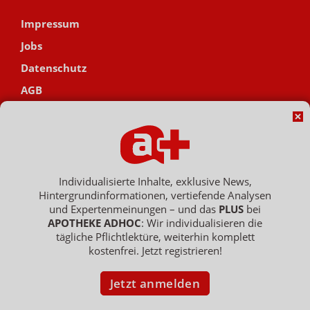
Impressum
Jobs
Datenschutz
AGB
Netiquette
Hinweisgebersystem
Vertrag widerrufen
Individualisierte Inhalte, exklusive News,
Hintergrundinformationen, vertiefende Analysen
und Expertenmeinungen – und das
PLUS
bei
Copyright © 2007 - 2026 , APOTHEKE ADHOC ist ein Dienst der ELPATO
APOTHEKE ADHOC
: Wir individualisieren die
Medien GmbH / Franz-Ehrlich-Str. 12 / 12489 Berlin
Geschäftsführer: Patrick Hollstein, Thomas Bellartz / Amtsgericht Berlin
tägliche Pflichtlektüre, weiterhin komplett
Charlottenburg / HRB 204 379 B
kostenfrei. Jetzt registrieren!
Jetzt anmelden