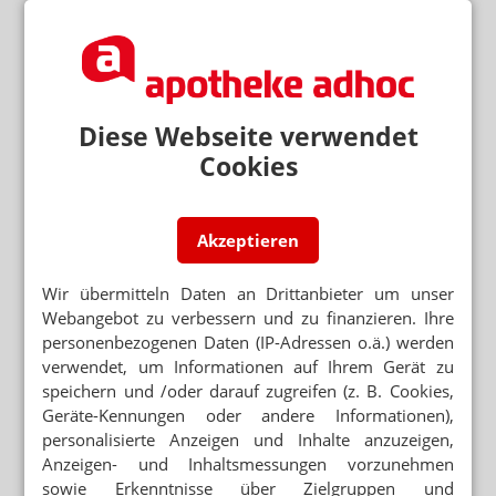
Das Wichtigste des Tages direkt in
Ihr Postfach. Kostenlos!
E-MAIL ADRESSE
Jetzt abonnieren
Diese Webseite verwendet
Cookies
Hinweis zum Newsletter & Datenschutz
Lesen Sie auch
Akzeptieren
CANNABIS AUS DER APOTHEKE
„Wegfallende Umsätze reduzieren
Arbeitsplätze“
Wir übermitteln Daten an Drittanbieter um unser
Webangebot zu verbessern und zu finanzieren. Ihre
SPARGESETZ
personenbezogenen Daten (IP-Adressen o.ä.) werden
Cannabisblüten vs. Extrakt: Dosierung gleich
verwendet, um Informationen auf Ihrem Gerät zu
genau
speichern und /oder darauf zugreifen (z. B. Cookies,
GKV-BEITRAGSSTABILISIERUNGSGESETZ
Geräte-Kennungen oder andere Informationen),
Cannabis: Keine Blüten für Versicherte
personalisierte Anzeigen und Inhalte anzuzeigen,
Anzeigen- und Inhaltsmessungen vorzunehmen
sowie Erkenntnisse über Zielgruppen und