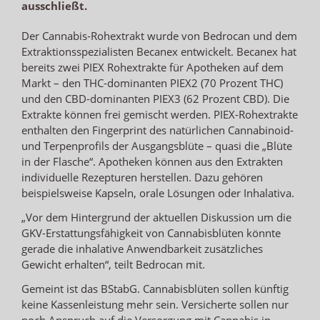
ausschließt.
Der Cannabis-Rohextrakt wurde von Bedrocan und dem
Extraktionsspezialisten Becanex entwickelt. Becanex hat
bereits zwei PIEX Rohextrakte für Apotheken auf dem
Markt – den THC-dominanten PIEX2 (70 Prozent THC)
und den CBD-dominanten PIEX3 (62 Prozent CBD). Die
Extrakte können frei gemischt werden. PIEX-Rohextrakte
enthalten den Fingerprint des natürlichen Cannabinoid-
und Terpenprofils der Ausgangsblüte – quasi die „Blüte
in der Flasche“. Apotheken können aus den Extrakten
individuelle Rezepturen herstellen. Dazu gehören
beispielsweise Kapseln, orale Lösungen oder Inhalativa.
„Vor dem Hintergrund der aktuellen Diskussion um die
GKV-Erstattungsfähigkeit von Cannabisblüten könnte
gerade die inhalative Anwendbarkeit zusätzliches
Gewicht erhalten“, teilt Bedrocan mit.
Gemeint ist das BStabG. Cannabisblüten sollen künftig
keine Kassenleistung mehr sein. Versicherte sollen nur
noch Anspruch auf die Versorgung mit Cannabis in