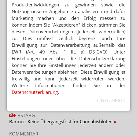
Produktentwicklungen zu gewinnen sowie die
Nutzung unserer Angebote zu analysieren und dafür
Mehr zum Thema
Marketing machen und den Erfolg messen zu
„GERECHT! GESUND! GENIESSEN!“
können.Indem Sie "Akzeptieren" klicken, stimmen Sie
Hanfparade: Demonstranten fordern umfassende
diesen Datenverarbeitungen (jederzeit widerruflich)
Legalisierung
zu. Dies umfasst zeitlich begrenzt auch Ihre
Einwilligung zur Datenverarbeitung außerhalb des
STREICHUNG DER ERSTATTUNGSFÄHIGKEIT
EWR (Art. 49 Abs. 1 lit. a) DS-GVO). Unter
Cannabisversorgung: Lob für GKV und KBV
Einstellungen oder über die Datenschutzerklärung
FAM NICHT IMMER VORRANG
können Sie Ihre Einstellungen jederzeit ändern oder
GKV/KBV: Update zur Cannabisversorgung
Datenverarbeitungen ablehnen. Diese Einwilligung ist
freiwillig und kann jederzeit widerrufen werden.
Weitere Informationen finden Sie in der
Mehr aus Ressort
Datenschutzerklärung
.
POSTTRAUMATISCHE BELASTUNGSSTÖRUNG
EINSTELLUNGEN
Dronabinol: THC hilft bei PTBS
BSTABG
Barmer: Keine Übergangsfrist für Cannabisblüten
KOMMENTAR