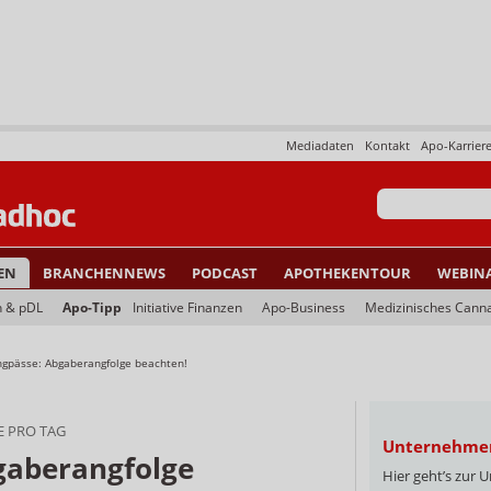
Mediadaten
Kontakt
Apo-Karrier
EN
BRANCHENNEWS
PODCAST
APOTHEKENTOUR
WEBIN
n & pDL
Apo-Tipp
Initiative Finanzen
Apo-Business
Medizinisches Cann
ngpässe: Abgaberangfolge beachten!
E PRO TAG
Unternehme
gaberangfolge
Hier geht’s zur