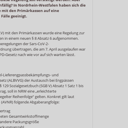
nfällig? In Nordrhein-Westfalen haben sich die
 mit den Primärkassen auf eine
Fälle geeinigt.
ALV) mit den Primärkassen wurde eine Regelung zur
sen in einem neuen § 8 Absatz 6 aufgenommen.
eregelungen der Sars-CoV-2-
dnung übertragen, die am 7. April ausgelaufen war
D-Gesetz nach wie vor auf sich warten lässt.
el-Lieferengpassbekämpfungs- und
etz (ALBVVG) der Austausch bei Engpässen
 129 Sozialgesetzbuch (SGB V) Absatz 1 Satz 1 bis
g, soll in NRW eine „erleichterte
egelter Reihenfolge“ gelten. Konkret gilt laut
(AVNR) folgende Abgaberangfolge:
ertrag
dneten Gesamtwirkstoffmenge
 andere Packungsgröße
ackungsanzahl