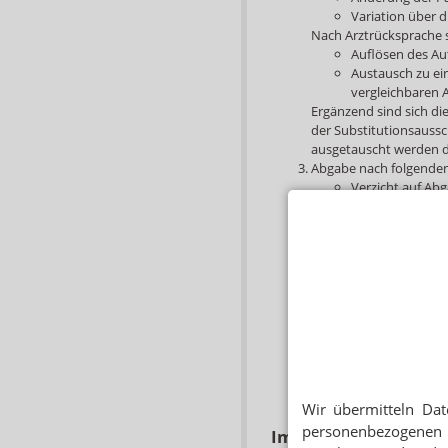
Variation über 
Nach Arztrücksprache 
Auflösen des Au
Austausch zu e
vergleichbaren A
Ergänzend sind sich die
der Substitutionsaussc
ausgetauscht werden d
Abgabe nach folgenden
Verzicht auf Ab
Ausweitung des 
Berücksichtigun
Festbetragsgru
Belieferung von
kein Arzneimitte
Apotheke bescha
Krankenkasse.
Versorgung mit 
Arzneimittelges
Rezepturherstell
Verordnungen na
Wir übermitteln Dat
personenbezogenen 
Import als letzte Opt