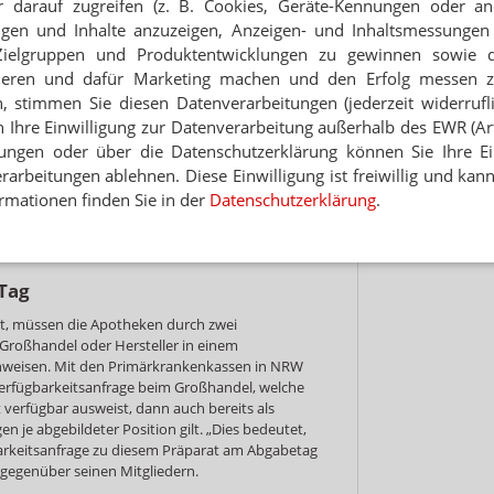
 darauf zugreifen (z. B. Cookies, Geräte-Kennungen oder an
sen Kriterien nicht möglich, besteht die Option
eigen und Inhalte anzuzeigen, Anzeigen- und Inhaltsmessung
Arzneimittelgesetz (AMG). Bis zu einem
Zielgruppen und Produktentwicklungen zu gewinnen sowie 
n und zu importierenden Arzneimittels von 60 Euro
ieren und dafür Marketing machen und den Erfolg messen 
. Die Preisberechnung erfolgt nach der
n, stimmen Sie diesen Datenverarbeitungen (jederzeit widerrufl
(AMPreisV).
h Ihre Einwilligung zur Datenverarbeitung außerhalb des EWR (Art.
lungen oder über die Datenschutzerklärung können Sie Ihre Ein
arbeitungen ablehnen. Diese Einwilligung ist freiwillig und kann
llten die Primärkassen laut AVNR nicht
rmationen finden Sie in der
Datenschutzerklärung
.
 nur komplette Packungen eines
 werden. In diesem Fall ist eine neue Verordnung
ng durch den Arzt erforderlich.“
 Tag
egt, müssen die Apotheken durch zwei
Großhandel oder Hersteller in einem
weisen. Mit den Primärkrankenkassen in NRW
Verfügbarkeitsanfrage beim Großhandel, welche
 verfügbar ausweist, dann auch bereits als
n je abgebildeter Position gilt. „Dies bedeutet,
gbarkeitsanfrage zu diesem Präparat am Abgabetag
 gegenüber seinen Mitgliedern.