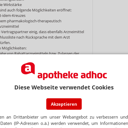
die Wirkstärke
sind auch folgende Möglichkeiten eröffnet:
t-idem-Kreuzes
inem pharmakologisch-therapeutisch
rzneimittel
 Vertragspartner einig, dass ebenfalls Arzneimittel
hlussliste nach Rücksprache mit dem Arzt
ürfen.
 Möglichkeiten:
gabe von Rabattarzneimitteln bzw. Zulassen der
Auswahlbereiches der Apotheke, ggf. unter
g des gültigen Festbetrages innerhalb der
ppe
 Arzneimitteln oberhalb des Festbetrages, wenn
l auf oder unter Festbetrag kurzfristig durch die
Diese Webseite verwendet Cookies
fft werden kann. Die Mehrkosten trägt die
gestatteter Ware nach § 79 Absatz 5 des
etzes
Akzeptieren
ung bei Vorlage von Fertigarzneimittel-
ch Arztrücksprache.
en an Drittanbieter um unser Webangebot zu verbessern und 
Daten (IP-Adressen o.ä.) werden verwendet, um Informationen
ion