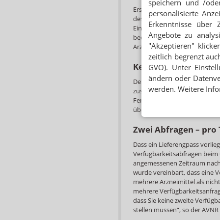
speichern und /oder
Erst wenn die Abgabe nach die
personalisierte Anz
des Einzelimportes nach § 73 
Erkenntnisse über 
Einkaufspreis des verordnete
Angebote zu analys
bedarf es keiner Genehmigung
"Akzeptieren" klicke
Arzneimittelpreisverordnung 
zeitlich begrenzt auc
Keine Teilmengen
GVO). Unter Einstel
ändern oder Datenver
Der Abgabe von Teilmengen wo
werden. Weitere Info
zustimmen. „Insoweit können
Fertigarzneimittels abgegeben
über die nächstgrößere Packu
Zwei Abfragen – pro
Dass ein Lieferengpass vorli
Verfügbarkeitsabfragen beim 
angemessenen Zeitraum nach
wurde vereinbart, dass eine 
mehrere Arzneimittel als nicht
mehrere Verfügbarkeitsanfrage
dass Sie keine zweite Verfü
stellen müssen“, so der AVNR