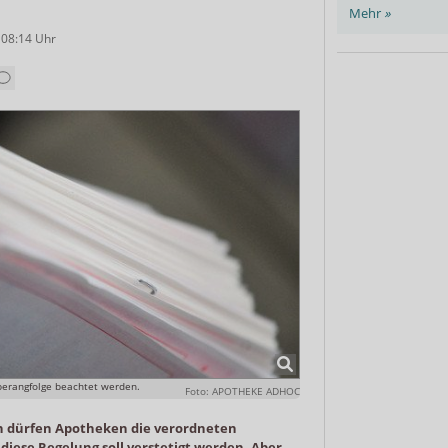
Mehr
»
 08:14
Uhr
erangfolge beachtet werden.
Foto: APOTHEKE ADHOC
n dürfen Apotheken die verordneten
diese Regelung soll verstetigt werden. Aber