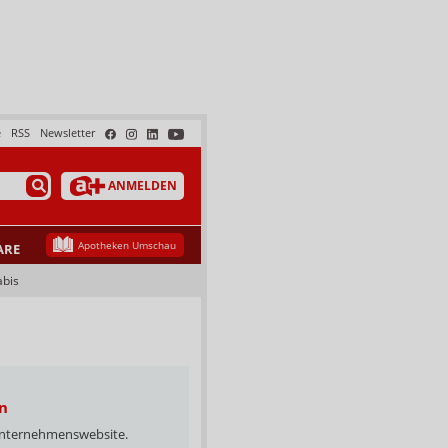
e
RSS
Newsletter
ANMELDEN
Apotheken Umschau
ARE
abis
n
 Unternehmenswebsite.