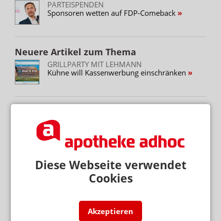
PARTEISPENDEN
Sponsoren wetten auf FDP-Comeback
Neuere Artikel zum Thema
GRILLPARTY MIT LEHMANN
Kühne will Kassenwerbung einschränken
Mehr zum Thema
STREICHUNG DER ERSTATTUNGSFÄHIGKEIT
Cannabisversorgung: Lob für GKV und KBV
Diese Webseite verwendet
BUNDESREGIERUNG PRÜFT UMSETZUNGSBEDARF
Second-Hand-Medikamente: Wiederabgabe nicht
Cookies
verboten
VERSENDER MISCHEN SCHON MIT
Akzeptieren
EUDI-Wallet statt Gesundheitskarte: Wann geht’s los?