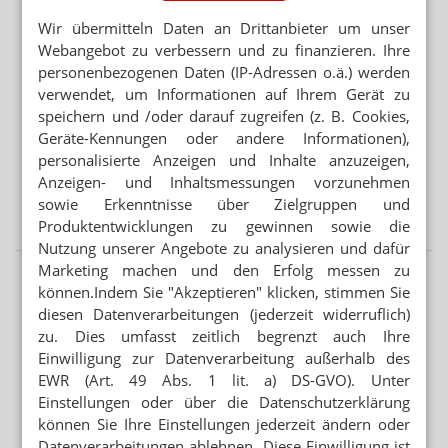
Wir übermitteln Daten an Drittanbieter um unser
Mehr aus Ressort
Webangebot zu verbessern und zu finanzieren. Ihre
personenbezogenen Daten (IP-Adressen o.ä.) werden
BERATUNG ZU ABNEHMMITTELN
verwendet, um Informationen auf Ihrem Gerät zu
Preis: Semaglutid nur aus der Apotheke
speichern und /oder darauf zugreifen (z. B. Cookies,
KRITIK AN GESETZGEBUNGSVERFAHREN
Geräte-Kennungen oder andere Informationen),
Länder verärgert über Hauruck-Sparpaket
personalisierte Anzeigen und Inhalte anzuzeigen,
Anzeigen- und Inhaltsmessungen vorzunehmen
PODCAST NUR MAL SO ZUM WISSEN
sowie Erkenntnisse über Zielgruppen und
Das Cannabis-Chaos
Produktentwicklungen zu gewinnen sowie die
Nutzung unserer Angebote zu analysieren und dafür
Marketing machen und den Erfolg messen zu
können.Indem Sie "Akzeptieren" klicken, stimmen Sie
diesen Datenverarbeitungen (jederzeit widerruflich)
zu. Dies umfasst zeitlich begrenzt auch Ihre
Einwilligung zur Datenverarbeitung außerhalb des
EWR (Art. 49 Abs. 1 lit. a) DS-GVO). Unter
Einstellungen oder über die Datenschutzerklärung
können Sie Ihre Einstellungen jederzeit ändern oder
Datenverarbeitungen ablehnen. Diese Einwilligung ist