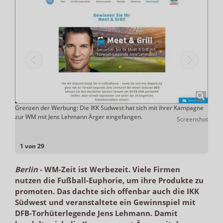
en
Grenzen der Werbung: Die IKK Südwest hat sich mit ihrer Kampagne
Der C
en-
zur WM mit Jens Lehmann Ärger eingefangen.
Sinne
Screenshot
freie
elbein
1 von 29
Berlin
-
WM-Zeit ist Werbezeit. Viele Firmen
nutzen die Fußball-Euphorie, um ihre Produkte zu
promoten. Das dachte sich offenbar auch die IKK
Südwest und veranstaltete ein Gewinnspiel mit
DFB-Torhüterlegende Jens Lehmann. Damit