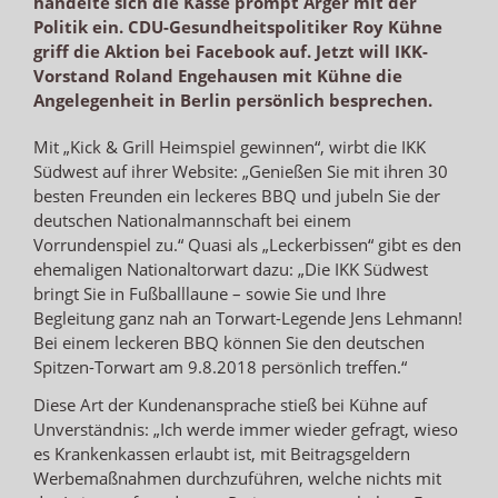
handelte sich die Kasse prompt Ärger mit der
Politik ein. CDU-Gesundheitspolitiker Roy Kühne
griff die Aktion bei Facebook auf. Jetzt will IKK-
Vorstand Roland Engehausen mit Kühne die
Angelegenheit in Berlin persönlich besprechen.
Mit „Kick & Grill Heimspiel gewinnen“, wirbt die IKK
Südwest auf ihrer Website: „Genießen Sie mit ihren 30
besten Freunden ein leckeres BBQ und jubeln Sie der
deutschen Nationalmannschaft bei einem
Vorrundenspiel zu.“ Quasi als „Leckerbissen“ gibt es den
ehemaligen Nationaltorwart dazu: „Die IKK Südwest
bringt Sie in Fußballlaune – sowie Sie und Ihre
Begleitung ganz nah an Torwart-Legende Jens Lehmann!
Bei einem leckeren BBQ können Sie den deutschen
Spitzen-Torwart am 9.8.2018 persönlich treffen.“
Diese Art der Kundenansprache stieß bei Kühne auf
Unverständnis: „Ich werde immer wieder gefragt, wieso
es Krankenkassen erlaubt ist, mit Beitragsgeldern
Werbemaßnahmen durchzuführen, welche nichts mit