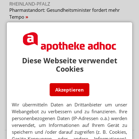
RHEINLAND-PFALZ
Pharmastandort: Gesundheitsminister fordert mehr
Tempo
BOEHRINGER INGELHEIM UND LILLY
Bund: „Größte Besorgnis“ um Arbeitsplätze und
Forschung
Diese Webseite verwendet
Mehr aus Ressort
Cookies
PODCAST NUR MAL SO ZUM WISSEN
Das Cannabis-Chaos
ANTRAG ABGELEHNT
Akzeptieren
Grüne: Apotheken sollen Klimaanlagen abgeben
Wir übermitteln Daten an Drittanbieter um unser
BRANDENBURG OHNE PHARMAZIE-STANDORT
Webangebot zu verbessern und zu finanzieren. Ihre
Neuer Medizin-Campus – weiterhin ohne Pharmazeuten
personenbezogenen Daten (IP-Adressen o.ä.) werden
verwendet, um Informationen auf Ihrem Gerät zu
speichern und /oder darauf zugreifen (z. B. Cookies,
Geräte-Kennungen oder andere Informationen),