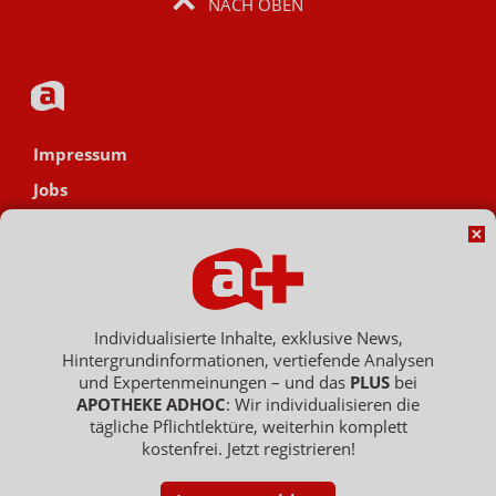
NACH OBEN
Impressum
Jobs
Datenschutz
AGB
Netiquette
Hinweisgebersystem
Individualisierte Inhalte, exklusive News,
Hintergrundinformationen, vertiefende Analysen
Vertrag widerrufen
und Expertenmeinungen – und das
PLUS
bei
APOTHEKE ADHOC
: Wir individualisieren die
tägliche Pflichtlektüre, weiterhin komplett
kostenfrei. Jetzt registrieren!
Copyright © 2007 - 2026 , APOTHEKE ADHOC ist ein Dienst der ELPATO
Medien GmbH / Franz-Ehrlich-Str. 12 / 12489 Berlin
Geschäftsführer: Patrick Hollstein, Thomas Bellartz / Amtsgericht Berlin