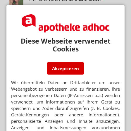
NEUREGELUNG STEHT AUS
Medizinalcannabis: Vernichtung noch nicht
geklärt
Diese Webseite verwendet
Cookies
CANNABISORDNUNGSWIDRIGKEITENVERORDNUNG
NRW: Cannabiskontrollen durch Ordnungsämter
MEHR VERORDNUNGEN ÜBER PLATTFORMEN
Akzeptieren
Cannabis: Preis fordert OTC-Switch
Wir übermitteln Daten an Drittanbieter um unser
Webangebot zu verbessern und zu finanzieren. Ihre
Neuere Artikel zum Thema
personenbezogenen Daten (IP-Adressen o.ä.) werden
DEBATTE IM BUNDESTAG
verwendet, um Informationen auf Ihrem Gerät zu
Union will Cannabis-Freigabe prüfen
speichern und /oder darauf zugreifen (z. B. Cookies,
Geräte-Kennungen oder andere Informationen),
personalisierte Anzeigen und Inhalte anzuzeigen,
SCHWARZMARKT BLEIBT ATTRAKTIV
Chaos bei Cannabis-Clubs
Anzeigen- und Inhaltsmessungen vorzunehmen