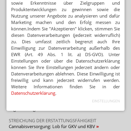
sowie Erkenntnisse über Zielgruppen und
Produktentwicklungen zu gewinnen sowie die
HOHE NACHFRAGE SEIT LEGALISIERUNG
Nutzung unserer Angebote zu analysieren und dafür
70 Cannabis-Rezepte täglich: Apothekerin
sucht Personal
Marketing machen und den Erfolg messen zu
können.Indem Sie "Akzeptieren" klicken, stimmen Sie
GERLACH VERTEIDIGT KURS
diesen Datenverarbeitungen (jederzeit widerruflich)
Cannabis: Lauterbach wirft Bayern Heuchelei
zu. Dies umfasst zeitlich begrenzt auch Ihre
vor
Einwilligung zur Datenverarbeitung außerhalb des
MINISTER VERSPRICHT GOLDENES ZEITALTER
EWR (Art. 49 Abs. 1 lit. a) DS-GVO). Unter
Lauterbach: Wenig Interesse an Overwiening
Einstellungen oder über die Datenschutzerklärung
können Sie Ihre Einstellungen jederzeit ändern oder
Datenverarbeitungen ablehnen. Diese Einwilligung ist
freiwillig und kann jederzeit widerrufen werden.
Weitere Informationen finden Sie in der
Mehr zum Thema
Datenschutzerklärung
.
„GERECHT! GESUND! GENIESSEN!“
EINSTELLUNGEN
Hanfparade: Demonstranten fordern umfassende
Legalisierung
STREICHUNG DER ERSTATTUNGSFÄHIGKEIT
Cannabisversorgung: Lob für GKV und KBV