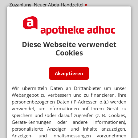
Zuzahlung: Neuer Abda-Handzettel
Mehr aus Ressort
BUNDESREGIERUNG PRÜFT UMSETZUNGSBEDARF
Second-Hand-Medikamente: Wiederabgabe nicht
Diese Webseite verwendet
verboten
Cookies
KRITIK AN GESETZGEBUNGSVERFAHREN
Länder verärgert über Hauruck-Sparpaket
Akzeptieren
PODCAST NUR MAL SO ZUM WISSEN
Das Cannabis-Chaos
Wir übermitteln Daten an Drittanbieter um unser
Webangebot zu verbessern und zu finanzieren. Ihre
personenbezogenen Daten (IP-Adressen o.ä.) werden
verwendet, um Informationen auf Ihrem Gerät zu
speichern und /oder darauf zugreifen (z. B. Cookies,
Geräte-Kennungen oder andere Informationen),
personalisierte Anzeigen und Inhalte anzuzeigen,
Anzeigen- und Inhaltsmessungen vorzunehmen