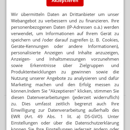
Akzeptieren
„DIESE REGIERUNG MUSS WEG“
Protest gegen die Bundesregierung
Wir übermitteln Daten an Drittanbieter um unser
Webangebot zu verbessern und zu finanzieren. Ihre
personenbezogenen Daten (IP-Adressen o.ä.) werden
Mehr aus Ressort
verwendet, um Informationen auf Ihrem Gerät zu
MEHR HITZETOTE
speichern und /oder darauf zugreifen (z. B. Cookies,
Hitzeschutz: Was tut die Bundesregierung?
Geräte-Kennungen oder andere Informationen),
personalisierte Anzeigen und Inhalte anzuzeigen,
BUNDESREGIERUNG PRÜFT UMSETZUNGSBEDARF
Anzeigen- und Inhaltsmessungen vorzunehmen
Second-Hand-Medikamente: Wiederabgabe nicht
sowie Erkenntnisse über Zielgruppen und
verboten
Produktentwicklungen zu gewinnen sowie die
Nutzung unserer Angebote zu analysieren und dafür
BERATUNG ZU ABNEHMMITTELN
Marketing machen und den Erfolg messen zu
Preis: Semaglutid nur aus der Apotheke
können.Indem Sie "Akzeptieren" klicken, stimmen Sie
diesen Datenverarbeitungen (jederzeit widerruflich)
zu. Dies umfasst zeitlich begrenzt auch Ihre
Einwilligung zur Datenverarbeitung außerhalb des
EWR (Art. 49 Abs. 1 lit. a) DS-GVO). Unter
Einstellungen oder über die Datenschutzerklärung
können Sie Ihre Einstellungen jederzeit ändern oder