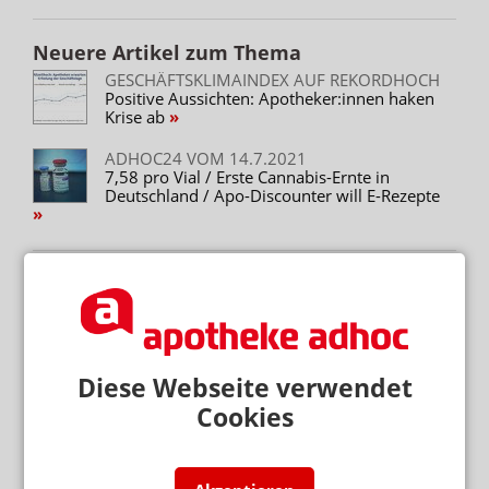
Neuere Artikel zum Thema
GESCHÄFTSKLIMAINDEX AUF REKORDHOCH
Positive Aussichten: Apotheker:innen haken
Krise ab
ADHOC24 VOM 14.7.2021
7,58 pro Vial / Erste Cannabis-Ernte in
Deutschland / Apo-Discounter will E-Rezepte
Mehr zum Thema
„GERECHT! GESUND! GENIESSEN!“
Hanfparade: Demonstranten fordern umfassende
Diese Webseite verwendet
Legalisierung
Cookies
„ES GEHT UM DIE ZUKUNFT UNSERER KINDER“
Kinder und soziale Medien: Ärzte kritisieren
Elternversagen