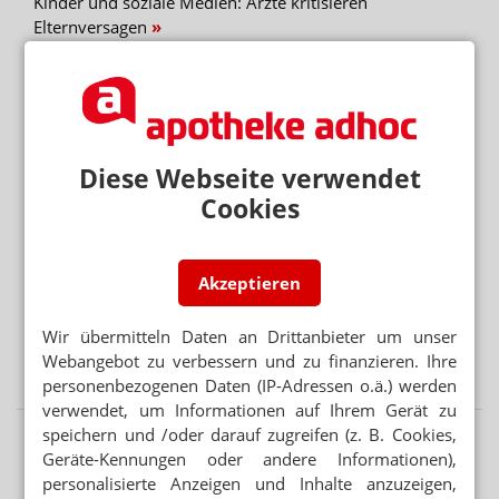
Kinder und soziale Medien: Ärzte kritisieren
Elternversagen
„DIESE REGIERUNG MUSS WEG“
Protest gegen die Bundesregierung
Mehr aus Ressort
Diese Webseite verwendet
SONNE STATT SUPPLEMENTE
Cookies
Nicht alle Schwangeren brauchen Vitamin-D-Tabletten
SEMAGLUTID
Akzeptieren
Wegovy-Tablette ab September verfügbar
Wir übermitteln Daten an Drittanbieter um unser
APP FÜR BRUSTKREBSPATIENTINNEN
Webangebot zu verbessern und zu finanzieren. Ihre
„Wie eine Ärztin in der Handtasche“
personenbezogenen Daten (IP-Adressen o.ä.) werden
verwendet, um Informationen auf Ihrem Gerät zu
speichern und /oder darauf zugreifen (z. B. Cookies,
Geräte-Kennungen oder andere Informationen),
personalisierte Anzeigen und Inhalte anzuzeigen,