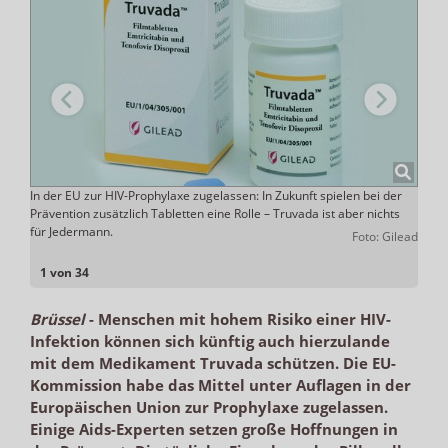
In der EU zur HIV-Prophylaxe zugelassen: In Zukunft spielen bei der
Durc
Prävention zusätzlich Tabletten eine Rolle – Truvada ist aber nichts
Risik
s Rose
für Jedermann.
Europ
Foto: Gilead
1 von 34
Brüssel
-
Menschen mit hohem Risiko einer HIV-
Infektion können sich künftig auch hierzulande
mit dem Medikament Truvada schützen. Die EU-
Kommission habe das Mittel unter Auflagen in der
Europäischen Union zur Prophylaxe zugelassen.
Einige Aids-Experten setzen große Hoffnungen in