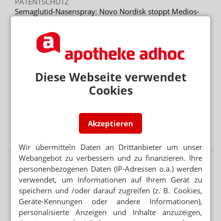
PATENTSCHUTZ
Semaglutid-Nasenspray: Novo Nordisk stoppt Medios-
Tochter
Mehr aus Ressort
NICHT NUR ANGESTELLTENVERHÄLTNIS
Medizinstudenten wollen eigene Praxis
Diese Webseite verwendet
Cookies
KLIMARESILIENTES GESUNDHEITSWESEN
Hitzewellen: Ärzte fordern verbindliche Maßnahmen
Akzeptieren
INFEKTIONSKRANKHEITEN
Keuchhusten: Auffälliger Anstieg in Wiesbaden
Wir übermitteln Daten an Drittanbieter um unser
Webangebot zu verbessern und zu finanzieren. Ihre
personenbezogenen Daten (IP-Adressen o.ä.) werden
verwendet, um Informationen auf Ihrem Gerät zu
speichern und /oder darauf zugreifen (z. B. Cookies,
Geräte-Kennungen oder andere Informationen),
personalisierte Anzeigen und Inhalte anzuzeigen,