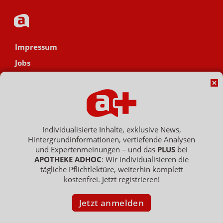
Impressum
Jobs
Datenschutz
AGB
Netiquette
Hinweisgebersystem
Individualisierte Inhalte, exklusive News,
Hintergrundinformationen, vertiefende Analysen
Vertrag widerrufen
und Expertenmeinungen – und das
PLUS
bei
APOTHEKE ADHOC
: Wir individualisieren die
tägliche Pflichtlektüre, weiterhin komplett
kostenfrei. Jetzt registrieren!
Copyright © 2007 - 2026 , APOTHEKE ADHOC ist ein Dienst der ELPATO
Medien GmbH / Franz-Ehrlich-Str. 12 / 12489 Berlin
Geschäftsführer: Patrick Hollstein, Thomas Bellartz / Amtsgericht Berlin
Jetzt anmelden
Charlottenburg / HRB 204 379 B