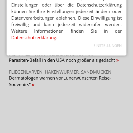
HORMONTHERAPIE
Einstellungen oder über die Datenschutzerklärung
Bobzin übernimmt bei Besins
können Sie Ihre Einstellungen jederzeit ändern oder
Datenverarbeitungen ablehnen. Diese Einwilligung ist
freiwillig und kann jederzeit widerrufen werden.
Mehr aus Ressort
Weitere Informationen finden Sie in der
ENTSORGUNG ERFOLGT EIGENSTÄNDIG
Datenschutzerklärung
.
Pikrinsäure sorgt für Großaufgebot der Feuerwehr
EINSTELLUNGEN
MEHR ALS 10.000 MENSCHEN ERKRANKT
Parasiten-Befall in den USA noch größer als gedacht
FLIEGENLARVEN, HAKENWÜRMER, SANDMÜCKEN
Dermatologen warnen vor „unerwünschten Reise-
Souvenirs“