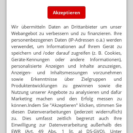
Ebola: Patient aus Krankenhaus entlassen
Akzeptieren
AUSBRUCH NICHT UNTER KONTROLLE
WHO zu Ebola: „Wir hinken hinterher!“
Wir übermitteln Daten an Drittanbieter um unser
Webangebot zu verbessern und zu finanzieren. Ihre
BUNDIBUGYO-VIRUS
personenbezogenen Daten (IP-Adressen o.ä.) werden
Ebola-Variante: Moderna will Impfstoff
verwendet, um Informationen auf Ihrem Gerät zu
entwickeln
speichern und /oder darauf zugreifen (z. B. Cookies,
EBOLA-AUSBRUCH IM KONGO
Geräte-Kennungen oder andere Informationen),
WHO-Chef fordert bessere Koordination
personalisierte Anzeigen und Inhalte anzuzeigen,
Anzeigen- und Inhaltsmessungen vorzunehmen
sowie Erkenntnisse über Zielgruppen und
Produktentwicklungen zu gewinnen sowie die
Nutzung unserer Angebote zu analysieren und dafür
Mehr zum Thema
Marketing machen und den Erfolg messen zu
RETAXATIONEN IM GRIFF
können.Indem Sie "Akzeptieren" klicken, stimmen Sie
Weniger Retax: „Bin begeistert vom E-Rezept“
diesen Datenverarbeitungen (jederzeit widerruflich)
zu. Dies umfasst zeitlich begrenzt auch Ihre
WEGEN GKV-SPARPAKET
Einwilligung zur Datenverarbeitung außerhalb des
Zuzahlung: Neuer Abda-Handzettel
EWR (Art. 49 Abs. 1 lit. a) DS-GVO). Unter