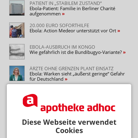
PATIENT IN „STABILEM ZUSTAND“
Ebola-Patient: Familie in Berliner Charité
aufgenommen
20.000 EURO SOFORTHILFE
Ebola: Action Medeor unterstützt vor Ort
EBOLA-AUSBRUCH IM KONGO
Wie gefährlich ist die Bundibugyo-Variante?
ÄRZTE OHNE GRENZEN PLANT EINSATZ
Ebola: Warken sieht „äußerst geringe“ Gefahr
für Deutschland
Neuere Artikel zum Thema
STEFAN QUANDT UNTERSTÜTZT ACTION
MEDEOR
BMW-Erbe: Großspende im Kampf gegen
Diese Webseite verwendet
Ebola
Cookies
GESUNDHEITSZUSTAND STABIL