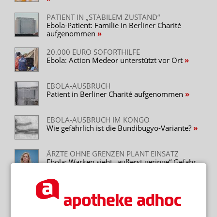
PATIENT IN „STABILEM ZUSTAND“
Ebola-Patient: Familie in Berliner Charité
aufgenommen
20.000 EURO SOFORTHILFE
Ebola: Action Medeor unterstützt vor Ort
EBOLA-AUSBRUCH
Patient in Berliner Charité aufgenommen
EBOLA-AUSBRUCH IM KONGO
Wie gefährlich ist die Bundibugyo-Variante?
ÄRZTE OHNE GRENZEN PLANT EINSATZ
Ebola: Warken sieht „äußerst geringe“ Gefahr
für Deutschland
KONGO UND UGANDA
Ebola-Ausbruch: WHO ruft internationale
Notlage aus