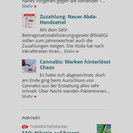
hartes Vorgehen gegen die Versender –...
Mehr
»
Zuzahlung: Neuer Abda-
Handzettel
Mit dem GKV-
Beitragssatzstabilisierungsgesetz (BStabG)
sollen zum Jahreswechsel auch die
Zuzahlungen steigen. Die Abda hat nach
Inkrafttreten ihren...
Mehr
»
Cannabis: Warken hinterlässt
Chaos
Es hatte sich abgezeichnet, doch
am Ende ging beim Ausschluss von
Cannabis aus der Erstattung alles sehr
schnell: Über Nacht standen Patientinnen...
Mehr
»
PORTRÄT
TABAKENTWÖHNUNG
FAQ: Nikotin auf Rezept