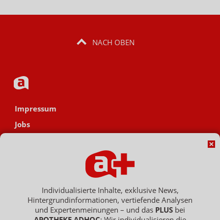
NACH OBEN
Impressum
Jobs
Datenschutz
AGB
Netiquette
Hinweisgebersystem
Individualisierte Inhalte, exklusive News,
Hintergrundinformationen, vertiefende Analysen
Vertrag widerrufen
und Expertenmeinungen – und das
PLUS
bei
APOTHEKE ADHOC
: Wir individualisieren die