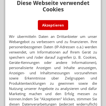
Diese Webseite verwendet
EBOLA-AUSBRUCH IM KONGO
Ebola: „Wenn es so losgeht, ist es meistens
Cookies
katastrophal“
Akzeptieren
Neuere Artikel zum Thema
AUSBRUCH NICHT UNTER KONTROLLE
WHO zu Ebola: „Wir hinken hinterher!“
Wir übermitteln Daten an Drittanbieter um unser
Webangebot zu verbessern und zu finanzieren. Ihre
personenbezogenen Daten (IP-Adressen o.ä.) werden
BUNDIBUGYO-VIRUS
verwendet, um Informationen auf Ihrem Gerät zu
Ebola-Variante: Moderna will Impfstoff
entwickeln
speichern und /oder darauf zugreifen (z. B. Cookies,
Geräte-Kennungen oder andere Informationen),
EBOLA-AUSBRUCH IM KONGO
personalisierte Anzeigen und Inhalte anzuzeigen,
WHO-Chef fordert bessere Koordination
Anzeigen- und Inhaltsmessungen vorzunehmen
sowie Erkenntnisse über Zielgruppen und
ABERGLAUBEN UND UNWISSENHEIT
Produktentwicklungen zu gewinnen sowie die
Kampf gegen Ebola, Kampf gegen Mythen
Nutzung unserer Angebote zu analysieren und dafür
Marketing machen und den Erfolg messen zu
können.Indem Sie "Akzeptieren" klicken, stimmen Sie
diesen Datenverarbeitungen (jederzeit widerruflich)