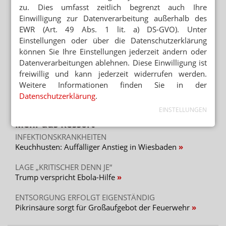
zu. Dies umfasst zeitlich begrenzt auch Ihre
Mehr zum Thema
Einwilligung zur Datenverarbeitung außerhalb des
GESETZGEBER MÜSSTE HANDELN
EWR (Art. 49 Abs. 1 lit. a) DS-GVO). Unter
Kassen: Rx-Boni sind zulässig
Einstellungen oder über die Datenschutzerklärung
können Sie Ihre Einstellungen jederzeit ändern oder
NICHT NUR ANGESTELLTENVERHÄLTNIS
Datenverarbeitungen ablehnen. Diese Einwilligung ist
Medizinstudenten wollen eigene Praxis
freiwillig und kann jederzeit widerrufen werden.
KLIMARESILIENTES GESUNDHEITSWESEN
Weitere Informationen finden Sie in der
Hitzewellen: Ärzte fordern verbindliche Maßnahmen
Datenschutzerklärung
.
EINSTELLUNGEN
Mehr aus Ressort
INFEKTIONSKRANKHEITEN
Keuchhusten: Auffälliger Anstieg in Wiesbaden
LAGE „KRITISCHER DENN JE“
Trump verspricht Ebola-Hilfe
ENTSORGUNG ERFOLGT EIGENSTÄNDIG
Pikrinsäure sorgt für Großaufgebot der Feuerwehr