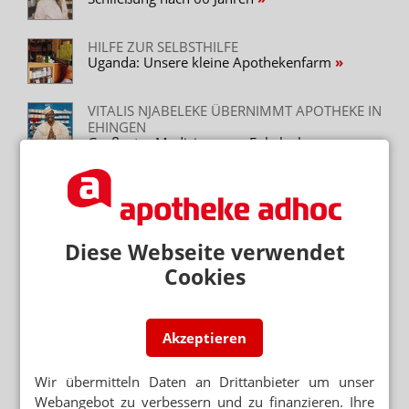
HILFE ZUR SELBSTHILFE
Uganda: Unsere kleine Apothekenfarm
VITALIS NJABELEKE ÜBERNIMMT APOTHEKE IN
EHINGEN
Großvater Medizinmann, Enkelsohn
Apotheker
HILFSAKTION
Nach Schließung: Apotheke für Burundi
gespendet
Diese Webseite verwendet
ENTWICKLUNGSHILFEPROJEKT
Cookies
Kenia: Solaranlage für die Apotheke
Akzeptieren
Neuere Artikel zum Thema
APOTHEKER GRÜNDET VEREIN FÜR
Wir übermitteln Daten an Drittanbieter um unser
AFRIKAHILFE
„Geld reinpumpen bringt nix!“
Webangebot zu verbessern und zu finanzieren. Ihre