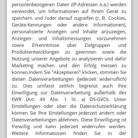
personenbezogenen Daten (IP-Adressen o.ä.) werden
verwendet, um Informationen auf Ihrem Gerät zu
speichern und /oder darauf zugreifen (z. B. Cookies,
Mehr zum Thema
Geräte-Kennungen oder andere Informationen),
personalisierte Anzeigen und Inhalte anzuzeigen,
WEGEN GKV-SPARPAKET
Zuzahlung: Neuer Abda-Handzettel
Anzeigen- und Inhaltsmessungen vorzunehmen
sowie Erkenntnisse über Zielgruppen und
MAUERSEGLER ALS BRUCHPILOT
Produktentwicklungen zu gewinnen sowie die
Notlandung vor Apotheke
Nutzung unserer Angebote zu analysieren und dafür
Marketing machen und den Erfolg messen zu
REZEPTFÄLSCHUNG AUFGEFLOGEN
können.Indem Sie "Akzeptieren" klicken, stimmen Sie
Lonsurf-Rezept: Arzt-Adresse machte stutzig
diesen Datenverarbeitungen (jederzeit widerruflich)
zu. Dies umfasst zeitlich begrenzt auch Ihre
Einwilligung zur Datenverarbeitung außerhalb des
Mehr aus Ressort
EWR (Art. 49 Abs. 1 lit. a) DS-GVO). Unter
ENTSORGUNG ERFOLGT EIGENSTÄNDIG
Einstellungen oder über die Datenschutzerklärung
Pikrinsäure sorgt für Großaufgebot der Feuerwehr
können Sie Ihre Einstellungen jederzeit ändern oder
Datenverarbeitungen ablehnen. Diese Einwilligung ist
MEHR ALS 10.000 MENSCHEN ERKRANKT
Parasiten-Befall in den USA noch größer als gedacht
freiwillig und kann jederzeit widerrufen werden.
Weitere Informationen finden Sie in der