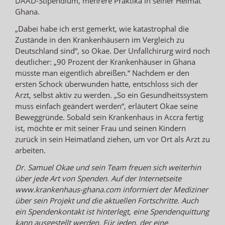
DAAD-Stipendium, mehrere Praktika in seiner Heimat
Ghana.
„Dabei habe ich erst gemerkt, wie katastrophal die
Zustände in den Krankenhäusern im Vergleich zu
Deutschland sind“, so Okae. Der Unfallchirurg wird noch
deutlicher: „90 Prozent der Krankenhäuser in Ghana
müsste man eigentlich abreißen.“ Nachdem er den
ersten Schock überwunden hatte, entschloss sich der
Arzt, selbst aktiv zu werden. „So ein Gesundheitssystem
muss einfach geändert werden“, erläutert Okae seine
Beweggründe. Sobald sein Krankenhaus in Accra fertig
ist, möchte er mit seiner Frau und seinen Kindern
zurück in sein Heimatland ziehen, um vor Ort als Arzt zu
arbeiten.
Dr. Samuel Okae und sein Team freuen sich weiterhin
über jede Art von Spenden. Auf der Internetseite
www.krankenhaus-ghana.com informiert der Mediziner
über sein Projekt und die aktuellen Fortschritte. Auch
ein Spendenkontakt ist hinterlegt, eine Spendenquittung
kann ausgestellt werden. Für jeden, der eine