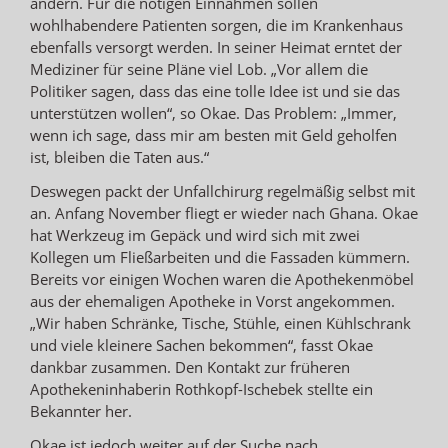
ändern. Für die nötigen Einnahmen sollen
wohlhabendere Patienten sorgen, die im Krankenhaus
ebenfalls versorgt werden. In seiner Heimat erntet der
Mediziner für seine Pläne viel Lob. „Vor allem die
Politiker sagen, dass das eine tolle Idee ist und sie das
unterstützen wollen“, so Okae. Das Problem: „Immer,
wenn ich sage, dass mir am besten mit Geld geholfen
ist, bleiben die Taten aus.“
Deswegen packt der Unfallchirurg regelmäßig selbst mit
an. Anfang November fliegt er wieder nach Ghana. Okae
hat Werkzeug im Gepäck und wird sich mit zwei
Kollegen um Fließarbeiten und die Fassaden kümmern.
Bereits vor einigen Wochen waren die Apothekenmöbel
aus der ehemaligen Apotheke in Vorst angekommen.
„Wir haben Schränke, Tische, Stühle, einen Kühlschrank
und viele kleinere Sachen bekommen“, fasst Okae
dankbar zusammen. Den Kontakt zur früheren
Apothekeninhaberin Rothkopf-Ischebek stellte ein
Bekannter her.
Okae ist jedoch weiter auf der Suche nach