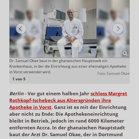
Dr. Samuel Okae baut in der ghanaischen Hauptstadt ein
Diese
Krankenhaus, in der die Einrichtung aus einer ehemaligen Apotheke
 Okae
in Vorst verwendet wird.
Foto: Samuel Okae
1 von 5
Berlin
-
Vor gut einem halben Jahr
schloss Margret
Rothkopf-Ischebeck aus Altersgründen ihre
Apotheke in Vorst
. Ganz ist es mit der Einrichtung
aber nicht zu Ende: Die Apothekeneinrichtung
bleibt in Betrieb, jedoch im rund 6000 Kilometer
entfernten Accra. In der ghanaischen Hauptstadt
baut der Arzt Dr. Samuel Okae, der in Dortmund