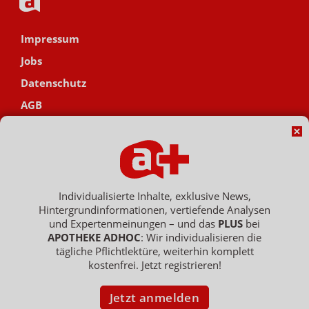
Impressum
Jobs
Datenschutz
AGB
Netiquette
Hinweisgebersystem
Vertrag widerrufen
Individualisierte Inhalte, exklusive News,
Hintergrundinformationen, vertiefende Analysen
und Expertenmeinungen – und das
PLUS
bei
Copyright © 2007 - 2026 , APOTHEKE ADHOC ist ein Dienst der ELPATO
APOTHEKE ADHOC
: Wir individualisieren die
Medien GmbH / Franz-Ehrlich-Str. 12 / 12489 Berlin
Geschäftsführer: Patrick Hollstein, Thomas Bellartz / Amtsgericht Berlin
tägliche Pflichtlektüre, weiterhin komplett
Charlottenburg / HRB 204 379 B
kostenfrei. Jetzt registrieren!
Jetzt anmelden