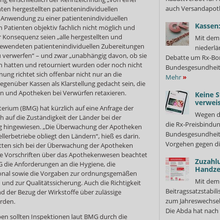
auch Versandapot
nten hergestellten patientenindividuellen
 Anwendung zu einer patientenindividuellen
Kassen:
 Patienten objektiv fachlich nicht möglich und
er Konsequenz seien „alle hergestellten und
Mit dem 
gewendeten patientenindividuellen Zubereitungen
niederlä
 verwerfen“ – und zwar „unabhängig davon, ob sie
Debatte um Rx-Bon
en hatten und retourniert wurden oder noch nicht
Bundesgesundheits
ng richtet sich offenbar nicht nur an die
Mehr
»
genüber Kassen als Klarstellung gedacht sein, die
en und Apotheken bei Verwürfen retaxieren.
Keine S
verweis
rium (BMG) hat kürzlich auf eine Anfrage der
Wegen d
h auf die Zuständigkeit der Länder bei der
die Rx-Preisbindun
ng hingewiesen. „Die Überwachung der Apotheken
Bundesgesundheits
erbetriebe obliegt den Ländern“, hieß es darin.
Vorgehen gegen di
tten sich bei der Überwachung der Apotheken
ie Vorschriften über das Apothekenwesen beachtet
Zuzahl
 die Anforderungen an die Hygiene, die
Handze
onal sowie die Vorgaben zur ordnungsgemäßen
Mit dem
 und zur Qualitätssicherung. Auch die Richtigkeit
Beitragssatzstabil
d der Bezug der Wirkstoffe über zulässige
zum Jahreswechsel
rden.
Die Abda hat nach 
en sollten Inspektionen laut BMG durch die