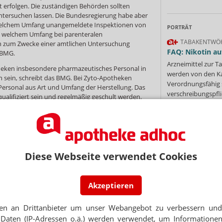
erfolgen. Die zuständigen Behörden sollten
ntersuchen lassen. Die Bundesregierung habe aber
 welchem Umfang unangemeldete Inspektionen von
PORTRÄT
n welchem Umfang bei parenteralen
TABAKENTWÖ
n zum Zwecke einer amtlichen Untersuchung
FAQ: Nikotin au
 BMG.
Arzneimittel zur
heken insbesondere pharmazeutisches Personal in
werden von den Ka
 sein, schreibt das BMG. Bei Zyto-Apotheken
Verordnungsfähig s
 Personal aus Art und Umfang der Herstellung. Das
verschreibungspfli
alifiziert sein und regelmäßig geschult werden.
Mehr
»
ördlichen Überwachung. Die Apotheken seien
sprechendes Qualitätsmanagementsystem zu
erung sei aber nicht vorgeschrieben.
 die betrieblichen Abläufe in der Apotheke
werden. Die Dokumentation sei „ein Kernelement“
Diese Webseite verwendet Cookies
d eine wichtige Grundlage für die Überwachung.
Ne
 Arzneimitteln enthielten die Vorschriften über das
gaben, insbesondere zur Herstellungsanweisung,
Akzeptieren
azeutischen Plausibilitätsprüfung und zum
E-MAIL ADRESS
MS müsse diese Vorgaben „korrekt und vollständig
t die Bundesregierung gegenwärtig, diese Vorgaben
en an Drittanbieter um unser Webangebot zu verbessern und 
nden „umfangreiche Dokumentationspflichten“
Daten (IP-Adressen o.ä.) werden verwendet, um Informationen
Jet