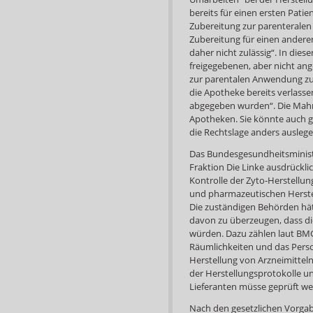
bereits für einen ersten Patie
Zubereitung zur parenteralen
Zubereitung für einen anderen
daher nicht zulässig“. In dies
freigegebenen, aber nicht an
zur parentalen Anwendung zu
die Apotheke bereits verlass
abgegeben wurden“. Die Mahnu
Apotheken. Sie könnte auch ge
die Rechtslage anders ausleg
Das Bundesgesundheitsministe
Fraktion Die Linke ausdrücklic
Kontrolle der Zyto-Herstellu
und pharmazeutischen Herstell
Die zuständigen Behörden hä
davon zu überzeugen, dass d
würden. Dazu zählen laut BMG
Räumlichkeiten und das Pers
Herstellung von Arzneimitteln
der Herstellungsprotokolle un
Lieferanten müsse geprüft we
Nach den gesetzlichen Vorgab