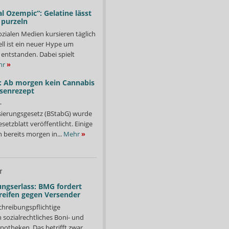
l Ozempic“: Gelatine lässt
 purzeln
ozialen Medien kursieren täglich
ll ist ein neuer Hype um
entstanden. Dabei spielt
hr
»
: Ab morgen kein Cannabis
ssenrezept
-
isierungsgesetz (BStabG) wurde
etzblatt veröffentlicht. Einige
 bereits morgen in...
Mehr
»
T
ngserlass: BMG fordert
reifen gegen Versender
chreibungspflichtige
in sozialrechtliches Boni- und
potheken. Das betrifft zwar