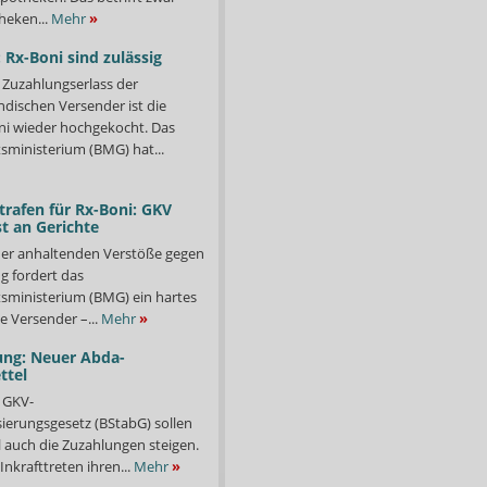
heken...
Mehr
»
 Rx-Boni sind zulässig
Zuzahlungserlass der
ndischen Versender ist die
i wieder hochgekocht. Das
ministerium (BMG) hat...
trafen für Rx-Boni: GKV
t an Gerichte
er anhaltenden Verstöße gegen
g fordert das
ministerium (BMG) ein hartes
e Versender –...
Mehr
»
ung: Neuer Abda-
ttel
 GKV-
isierungsgesetz (BStabG) sollen
 auch die Zuzahlungen steigen.
Inkrafttreten ihren...
Mehr
»