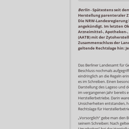
Berlin
-
Spätestens seit de
Herstellung parenteraler 
Die NRW-Landesregierung h
angekündigt. Im letzten Ok
Arzneimittel-, Apotheken-
(AATB) mit der Zytoherstel
Zusammenschluss der Land
geltende Rechtslage hin: J
Das Berliner Landesamt für Ge
Beschluss nochmals aufgegrif
eindringlich an die Regeln eri
es im Schreiben. Einen beson
Darstellung des Lageso und de
im vergangenen Jahr bereits e
Herstellerbetriebe. Darin war
Unsicherheiten entstanden, hei
Rechtslage für Herstellerbetr
„Vorsorglich“ gebe man den B
seinem Schreiben: Nach gelten
Umarbeiten“ bei der Herstellu