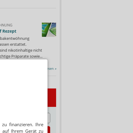
HNUNG
f Rezept
 Tabakentwöhnung
ssen erstattet.
ind nikotinhaltige nicht
chtige Präparate sowie...
Alle Porträts lesen
»
wsletter
E
zu finanzieren. Ihre
 auf Ihrem Gerät zu
zt abonnieren