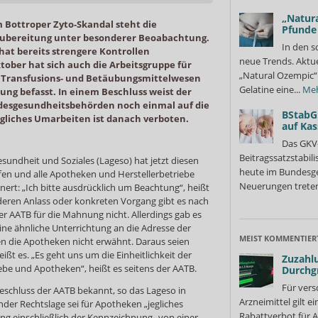
„Natura
m Bottroper Zyto-Skandal steht die
Pfunde
Zubereitung unter besonderer Beoabachtung.
In den s
at bereits strengere Kontrollen
neue Trends. Aktue
tober hat sich auch die Arbeitsgruppe für
„Natural Ozempic“ 
, Transfusions- und Betäubungsmittelwesen
Gelatine eine...
Me
lung befasst. In einem Beschluss weist der
esgesundheitsbehörden noch einmal auf die
BStabG
egliches Umarbeiten ist danach verboten.
auf Ka
Das GKV
Beitragssatzstabil
sundheit und Soziales (Lageso) hat jetzt diesen
heute im Bundesges
fen und alle Apotheken und Herstellerbetriebe
Neuerungen treten
nnert: „Ich bitte ausdrücklich um Beachtung“, heißt
deren Anlass oder konkreten Vorgang gibt es nach
r AATB für die Mahnung nicht. Allerdings gab es
ine ähnliche Unterrichtung an die Adresse der
MEIST KOMMENTIER
en die Apotheken nicht erwähnt. Daraus seien
ßt es. „Es geht uns um die Einheitlichkeit der
Zuzahlu
iebe und Apotheken“, heißt es seitens der AATB.
Durchg
Für vers
eschluss der AATB bekannt, so das Lageso in
Arzneimittel gilt e
der Rechtslage sei für Apotheken „jegliches
Rabattverbot für A
ng einschließlich der Kennzeichnung „von einer