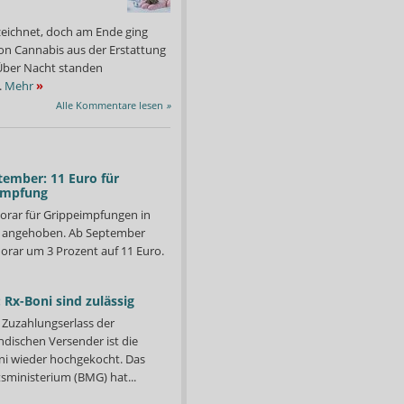
zeichnet, doch am Ende ging
on Cannabis aus der Erstattung
: Über Nacht standen
.
Mehr
»
Alle Kommentare lesen
»
tember: 11 Euro für
impfung
orar für Grippeimpfungen in
d angehoben. Ab September
orar um 3 Prozent auf 11 Euro.
 Rx-Boni sind zulässig
Zuzahlungserlass der
ndischen Versender ist die
Länder in der Pflicht die Zyto-Apotheken lückenlos zu kontrollieren.
Der Bottroper Apotheker
i wieder hochgekocht. Das
Am 21. Verhandlungstag g
Foto: Elke Hinkelbein
ministerium (BMG) hat...