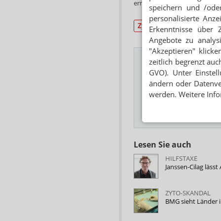
ermöglichten eine Rückverfol
speichern und /oder
personalisierte Anz
Zytostatika
Apothek
Erkenntnisse über 
Angebote zu analys
"Akzeptieren" klicke
zeitlich begrenzt auc
GVO). Unter Einstel
Das Wichtigste des
ändern oder Datenver
werden. Weitere Info
E-MAIL ADRESSE
Hinweis
Lesen Sie auch
HILFSTAXE
Janssen-Cilag läss
ZYTO-SKANDAL
BMG sieht Länder i