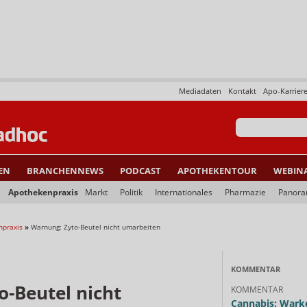
Mediadaten
Kontakt
Apo-Karrier
EN
BRANCHENNEWS
PODCAST
APOTHEKENTOUR
WEBIN
Apothekenpraxis
Markt
Politik
Internationales
Pharmazie
Panor
npraxis
»
Warnung: Zyto-Beutel nicht umarbeiten
KOMMENTAR
-Beutel nicht
KOMMENTAR
Cannabis: Warke