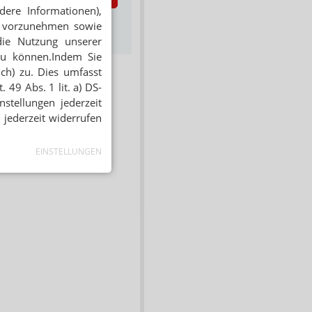
dere Informationen),
s zum Newsletter &
en vorzunehmen sowie
Datenschutz
die Nutzung unserer
zu können.Indem Sie
ich) zu. Dies umfasst
 49 Abs. 1 lit. a) DS-
stellungen jederzeit
 jederzeit widerrufen
EINSTELLUNGEN