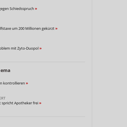
gegen Schiedsspruch
lfstaxe um 200 Millionen gekürzt
Problem mit Zyto-Duopol
Thema
n kontrollieren
ERT
t spricht Apotheker frei