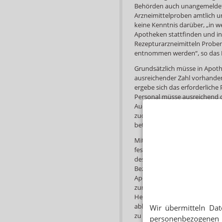
Behörden auch unangemeldet 
Arzneimittelproben amtlich u
keine Kenntnis darüber, „in
Apotheken stattfinden und i
Rezepturarzneimitteln Probe
entnom­men werden“, so das
Grundsätzlich müsse in Apot
ausreichender Zahl vorhanden
ergebe sich das erforderliche
Personal müsse ausreichend qu
Auch dies unterliege der beh
zudem verpflichtet, ein ent
betreiben. Eine QMS-Zertifizi
Mit dem QMS müssen laut BMG
festgelegt und dokumentiert 
des Qualitätsmanagements un
Bezüglich der Herstellung von
Apothekenwesen konkrete Vor
zur Dokumentation der pharm
Herstellungsprotokoll. Das Q
abbilden“. Keinen Grund sieh
Wir übermitteln Dat
zu verschärfen. Die bestehe
personenbezogenen 