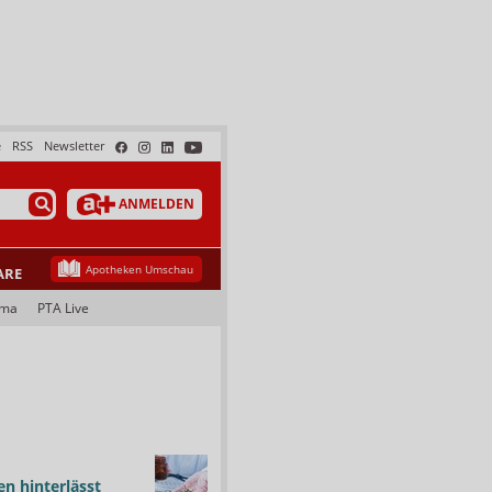
e
RSS
Newsletter
ANMELDEN
Apotheken Umschau
ARE
ama
PTA Live
n hinterlässt