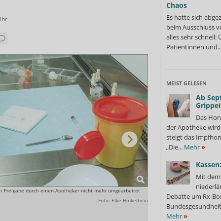
Chaos
Es hatte sich abge
Uhr
beim Ausschluss v
alles sehr schnell
Patientinnen und..
MEIST GELESEN
Ab Sep
Grippe
Das Hon
der Apotheke wir
steigt das Impfhon
„Die...
Mehr
»
Kassen:
Mit dem 
niederlä
er Freigabe durch einen Apotheker nicht mehr umgearbeitet
Die Bundesregierung sieht die 
Debatte um Rx-Bon
Foto: Elke Hinkelbein
Bundesgesundheits
Mehr
»