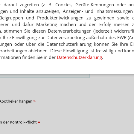
gung aller Vorgänge.
 darauf zugreifen (z. B. Cookies, Geräte-Kennungen oder an
Hinwei
eigen und Inhalte anzuzeigen, Anzeigen- und Inhaltsmessung
enrecht
Zielgruppen und Produktentwicklungen zu gewinnen sowie 
ieren und dafür Marketing machen und den Erfolg messen 
n, stimmen Sie diesen Datenverarbeitungen (jederzeit widerrufl
h Ihre Einwilligung zur Datenverarbeitung außerhalb des EWR (Art.
NEWSLETTER
lungen oder über die Datenschutzerklärung können Sie Ihre Ein
 Tages direkt in Ihr Postfach. Kostenlos!
arbeitungen ablehnen. Diese Einwilligung ist freiwillig und kann
rmationen finden Sie in der
Datenschutzerklärung
.
Jetzt
abonnieren
 zum Newsletter & Datenschutz
t Apotheker hängen
n der Kontroll-Pflicht